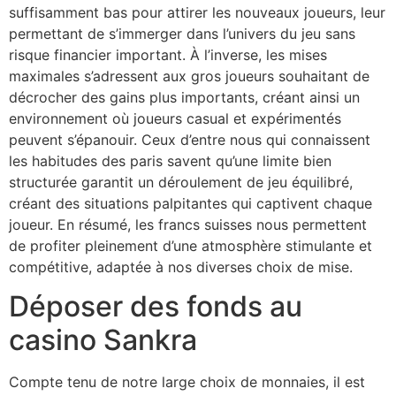
suffisamment bas pour attirer les nouveaux joueurs, leur
permettant de s’immerger dans l’univers du jeu sans
risque financier important. À l’inverse, les mises
maximales s’adressent aux gros joueurs souhaitant de
décrocher des gains plus importants, créant ainsi un
environnement où joueurs casual et expérimentés
peuvent s’épanouir. Ceux d’entre nous qui connaissent
les habitudes des paris savent qu’une limite bien
structurée garantit un déroulement de jeu équilibré,
créant des situations palpitantes qui captivent chaque
joueur. En résumé, les francs suisses nous permettent
de profiter pleinement d’une atmosphère stimulante et
compétitive, adaptée à nos diverses choix de mise.
Déposer des fonds au
casino Sankra
Compte tenu de notre large choix de monnaies, il est