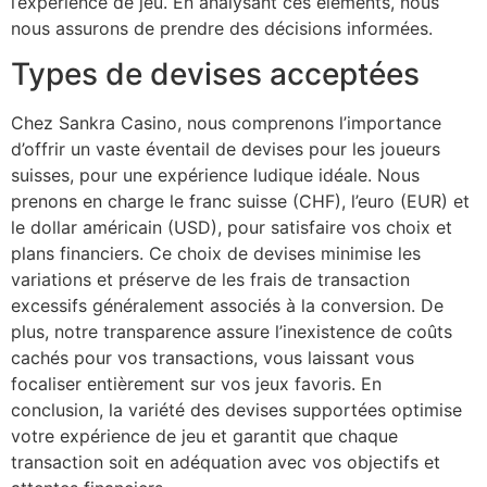
l’expérience de jeu. En analysant ces éléments, nous
nous assurons de prendre des décisions informées.
Types de devises acceptées
Chez Sankra Casino, nous comprenons l’importance
d’offrir un vaste éventail de devises pour les joueurs
suisses, pour une expérience ludique idéale. Nous
prenons en charge le franc suisse (CHF), l’euro (EUR) et
le dollar américain (USD), pour satisfaire vos choix et
plans financiers. Ce choix de devises minimise les
variations et préserve de les frais de transaction
excessifs généralement associés à la conversion. De
plus, notre transparence assure l’inexistence de coûts
cachés pour vos transactions, vous laissant vous
focaliser entièrement sur vos jeux favoris. En
conclusion, la variété des devises supportées optimise
votre expérience de jeu et garantit que chaque
transaction soit en adéquation avec vos objectifs et