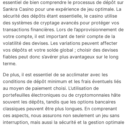
essentiel de bien comprendre le processus de dépôt sur
Sankra Casino pour une expérience de jeu optimale. La
sécurité des dépôts étant essentielle, le casino utilise
des systèmes de cryptage avancés pour protéger vos
transactions financières. Lors de l’approvisionnement de
votre compte, il est important de tenir compte de la
volatilité des devises. Les variations peuvent affecter
vos dépôts et votre solde global ; choisir des devises
fiables peut donc s’avérer plus avantageux sur le long
terme.
De plus, il est essentiel de se acclimater avec les
conditions de dépôt minimum et les frais éventuels liés
au moyen de paiement choisi. L’utilisation de
portefeuilles électroniques ou de cryptomonnaies hâte
souvent les dépôts, tandis que les options bancaires
classiques peuvent être plus longues. En comprenant
ces aspects, nous assurons non seulement un jeu sans
interruption, mais aussi la sécurité et la gestion optimale