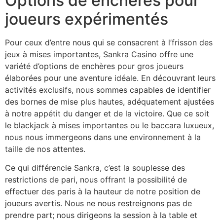
Options de enchères pour
joueurs expérimentés
Pour ceux d’entre nous qui se consacrent à l’frisson des
jeux à mises importantes, Sankra Casino offre une
variété d’options de enchères pour gros joueurs
élaborées pour une aventure idéale. En découvrant leurs
activités exclusifs, nous sommes capables de identifier
des bornes de mise plus hautes, adéquatement ajustées
à notre appétit du danger et de la victoire. Que ce soit
le blackjack à mises importantes ou le baccara luxueux,
nous nous immergeons dans une environnement à la
taille de nos attentes.
Ce qui différencie Sankra, c’est la souplesse des
restrictions de pari, nous offrant la possibilité de
effectuer des paris à la hauteur de notre position de
joueurs avertis. Nous ne nous restreignons pas de
prendre part; nous dirigeons la session à la table et