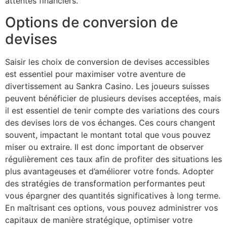
attentes financiers.
Options de conversion de
devises
Saisir les choix de conversion de devises accessibles
est essentiel pour maximiser votre aventure de
divertissement au Sankra Casino. Les joueurs suisses
peuvent bénéficier de plusieurs devises acceptées, mais
il est essentiel de tenir compte des variations des cours
des devises lors de vos échanges. Ces cours changent
souvent, impactant le montant total que vous pouvez
miser ou extraire. Il est donc important de observer
régulièrement ces taux afin de profiter des situations les
plus avantageuses et d’améliorer votre fonds. Adopter
des stratégies de transformation performantes peut
vous épargner des quantités significatives à long terme.
En maîtrisant ces options, vous pouvez administrer vos
capitaux de manière stratégique, optimiser votre