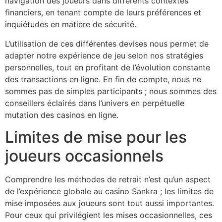
navigation des joueurs dans différents contextes
financiers, en tenant compte de leurs préférences et
inquiétudes en matière de sécurité.
L’utilisation de ces différentes devises nous permet de
adapter notre expérience de jeu selon nos stratégies
personnelles, tout en profitant de l’évolution constante
des transactions en ligne. En fin de compte, nous ne
sommes pas de simples participants ; nous sommes des
conseillers éclairés dans l’univers en perpétuelle
mutation des casinos en ligne.
Limites de mise pour les
joueurs occasionnels
Comprendre les méthodes de retrait n’est qu’un aspect
de l’expérience globale au casino Sankra ; les limites de
mise imposées aux joueurs sont tout aussi importantes.
Pour ceux qui privilégient les mises occasionnelles, ces