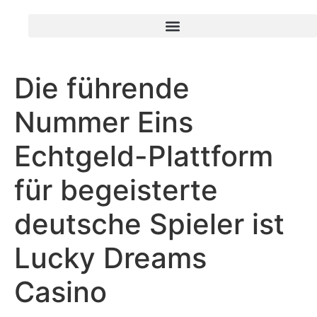
Die führende
Nummer Eins
Echtgeld-Plattform
für begeisterte
deutsche Spieler ist
Lucky Dreams
Casino