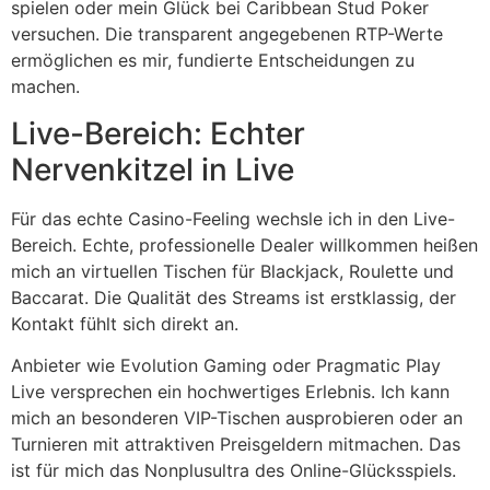
spielen oder mein Glück bei Caribbean Stud Poker
versuchen. Die transparent angegebenen RTP-Werte
ermöglichen es mir, fundierte Entscheidungen zu
machen.
Live-Bereich: Echter
Nervenkitzel in Live
Für das echte Casino-Feeling wechsle ich in den Live-
Bereich. Echte, professionelle Dealer willkommen heißen
mich an virtuellen Tischen für Blackjack, Roulette und
Baccarat. Die Qualität des Streams ist erstklassig, der
Kontakt fühlt sich direkt an.
Anbieter wie Evolution Gaming oder Pragmatic Play
Live versprechen ein hochwertiges Erlebnis. Ich kann
mich an besonderen VIP-Tischen ausprobieren oder an
Turnieren mit attraktiven Preisgeldern mitmachen. Das
ist für mich das Nonplusultra des Online-Glücksspiels.