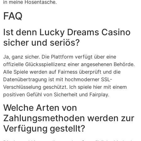
in meine Hosentasche.
FAQ
Ist denn Lucky Dreams Casino
sicher und seriös?
Ja, ganz sicher. Die Plattform verfügt über eine
offizielle Glücksspiellizenz einer angesehenen Behörde.
Alle Spiele werden auf Fairness überprüft und die
Datenübertragung ist mit hochmoderner SSL-
Verschlüsselung geschützt. Ich spiele hier mit einem
positiven Gefühl von Sicherheit und Fairplay.
Welche Arten von
Zahlungsmethoden werden zur
Verfügung gestellt?