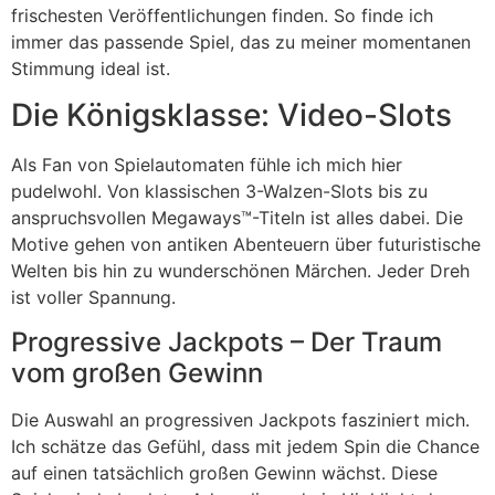
frischesten Veröffentlichungen finden. So finde ich
immer das passende Spiel, das zu meiner momentanen
Stimmung ideal ist.
Die Königsklasse: Video-Slots
Als Fan von Spielautomaten fühle ich mich hier
pudelwohl. Von klassischen 3-Walzen-Slots bis zu
anspruchsvollen Megaways™-Titeln ist alles dabei. Die
Motive gehen von antiken Abenteuern über futuristische
Welten bis hin zu wunderschönen Märchen. Jeder Dreh
ist voller Spannung.
Progressive Jackpots – Der Traum
vom großen Gewinn
Die Auswahl an progressiven Jackpots fasziniert mich.
Ich schätze das Gefühl, dass mit jedem Spin die Chance
auf einen tatsächlich großen Gewinn wächst. Diese