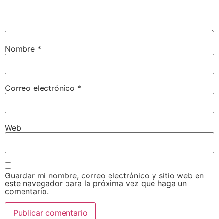
Nombre
*
Correo electrónico
*
Web
Guardar mi nombre, correo electrónico y sitio web en
este navegador para la próxima vez que haga un
comentario.