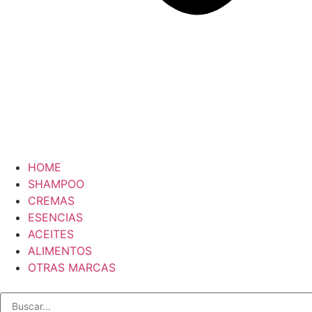
HOME
SHAMPOO
CREMAS
ESENCIAS
ACEITES
ALIMENTOS
OTRAS MARCAS