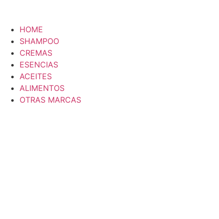
HOME
SHAMPOO
CREMAS
ESENCIAS
ACEITES
ALIMENTOS
OTRAS MARCAS