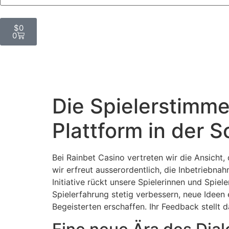
$
0
0
Die Spielerstimme
Plattform in der 
Bei Rainbet Casino vertreten wir die Ansicht
wir erfreut ausserordentlich, die Inbetrieb
Initiative rückt unsere Spielerinnen und Spie
Spielerfahrung stetig verbessern, neue Idee
Begeisterten erschaffen. Ihr Feedback stellt 