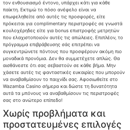
τον ενθουσιασμό έντονο, υπάρχει κάτι για κάθε
παίκτη. Εκτιμώ το πόσο ανέφελο είναι να
επωφεληθείτε από αυτές τις προσφορές, είτε
πρόκειται για complimentary περιστροφές σε γνωστά
κουλοχέρηδες είτε για bonus επιστροφής μετρητών
που ελαχιστοποιούν αυτές τις απώλειες. Επιπλέον, το
πρόγραμμα επιβράβευσης σάς επιτρέπει να
συγκεντρώνετε πόντους που προσφέρουν ακόμη πιο
μοναδικά προνόμια. Δεν θα συμμετέχετε απλώς. Θα
αισθάνεστε ότι σας σεβαστούν σε κάθε βήμα. Μην
χάσετε αυτές τις φανταστικές ευκαιρίες που μπορούν
να αναβαθμίσουν το παιχνίδι σας. Αφοσιωθείτε στο
Wazamba Casino σήμερα και δώστε τη δυνατότητα
αυτά τα μπόνους να αναβαθμίσουν τις περιστροφές
σας στο ανώτερο επίπεδο!
Χωρίς προβλήματα και
προστατευμένες επιλογές