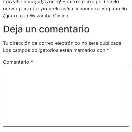
παιχνιδιού σας αξέχαστη! Εμπιστευτείτε με, δεν θα
απογοητευτείτε για κάθε ενδιαφέρουσα στιγμή που θα
ζήσετε στο Wazamba Casino.
Deja un comentario
Tu dirección de correo electrónico no será publicada.
Los campos obligatorios están marcados con
*
Comentario
*