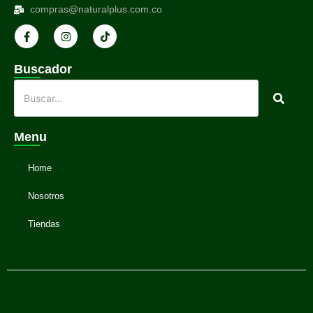
compras@naturalplus.com.co
Buscador
Menu
Home
Nosotros
Tiendas