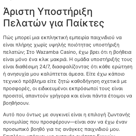
Άριστη Υποστήριξη
Πελατών για Παίκτες
Πώς μπορεί μια εκπληκτική εμπειρία παιχνιδιού να
είναι πλήρης χωρίς υψηλής ποιότητας υποστήριξη
πελατών; Στο Wazamba Casino, έχω βρει ότι η βοήθεια
είναι μόνο ένα κλικ μακριά. Η ομάδα υποστήριξής τους
είναι διαθέσιμη 24/7, διασφαλίζοντας ότι κάθε ερώτηση
ή ανησυχία μου καλύπτεται άμεσα. Είτε έχω κάποιο
τεχνικό πρόβλημα είτε ζητώ καθοδήγηση σχετικά με
προσφορές, οι ειδικευμένοι εκπρόσωποί τους είναι
προσιτοί, απαντούν γρήγορα και είναι πάντα έτοιμοι να
βοηθήσουν.
Αυτό που όντως με συγκινεί είναι η επιλογή ζωντανής
συνομιλίας που προσφέρουν—είναι σαν να έχω έναν
προσωπικό βοηθό για τις ανάγκες παιχνιδιού μου.