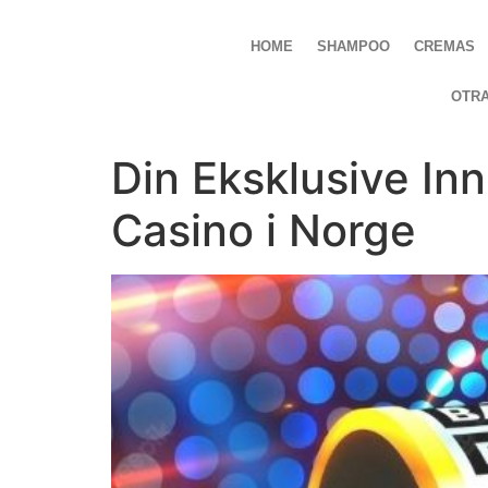
HOME
SHAMPOO
CREMAS
OTR
Din Eksklusive In
Casino i Norge