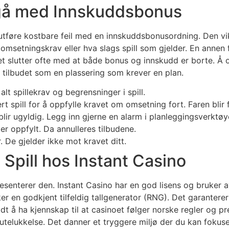
mgå med Innskuddsbonus
e utføre kostbare feil med en innskuddsbonusordning. Den vik
omsetningskrav eller hva slags spill som gjelder. En annen 
 Det slutter ofte med at både bonus og innskudd er borte. Å 
 tilbudet som en plassering som krever en plan.
alt spillekrav og begrensninger i spill.
spill for å oppfylle kravet om omsetning fort. Faren blir f
lir ugyldig. Legg inn gjerne en alarm i planleggingsverktøy
r oppfylt. Da annulleres tilbudene.
. De gjelder ikke mot kravet ditt.
 Spill hos Instant Casino
senterer den. Instant Casino har en god lisens og bruker a
er en godkjent tilfeldig tallgenerator (RNG). Det garanterer at
 godt å ha kjennskap til at casinoet følger norske regler og p
utelukkelse. Det danner et tryggere miljø der du kan foku