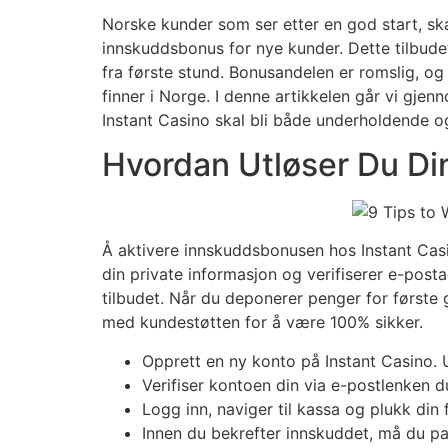
Norske kunder som ser etter en god start, ska
innskuddsbonus for nye kunder. Dette tilbudet
fra første stund. Bonusandelen er romslig, og
finner i Norge. I denne artikkelen går vi gjen
Instant Casino skal bli både underholdende og
Hvordan Utløser Du Di
Å aktivere innskuddsbonusen hos Instant Casin
din private informasjon og verifiserer e-posta
tilbudet. Når du deponerer penger for første 
med kundestøtten for å være 100% sikker.
Opprett en ny konto på Instant Casino. 
Verifiser kontoen din via e-postlenken du 
Logg inn, naviger til kassa og plukk din
Innen du bekrefter innskuddet, må du p