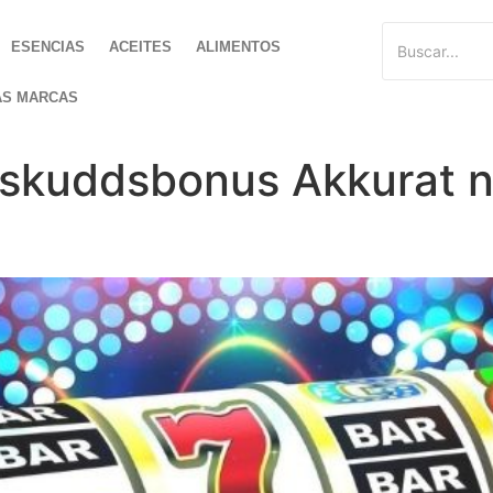
ESENCIAS
ACEITES
ALIMENTOS
AS MARCAS
nskuddsbonus Akkurat n