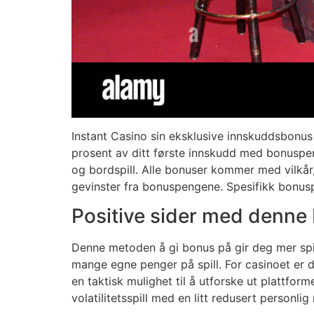
Instant Casino sin eksklusive innskuddsbonus
prosent av ditt første innskudd med bonuspenge
og bordspill. Alle bonuser kommer med vilkår,
gevinster fra bonuspengene. Spesifikk bonusp
Positive sider med denn
Denne metoden å gi bonus på gir deg mer spil
mange egne penger på spill. For casinoet er d
en taktisk mulighet til å utforske ut plattfor
volatilitetsspill med en litt redusert personl