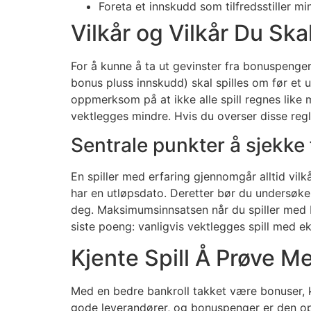
Foreta et innskudd som tilfredsstiller
Vilkår og Vilkår Du Ska
For å kunne å ta ut gevinster fra bonuspenge
bonus pluss innskudd) skal spilles om før et u
oppmerksom på at ikke alle spill regnes like 
vektlegges mindre. Hvis du overser disse regl
Sentrale punkter å sjekke 
En spiller med erfaring gjennomgår alltid vilk
har en utløpsdato. Deretter bør du undersøke l
deg. Maksimumsinnsatsen når du spiller med 
siste poeng: vanligvis vektlegges spill med e
Kjente Spill Å Prøve M
Med en bedre bankroll takket være bonuser, ka
gode leverandører, og bonuspenger er den opt