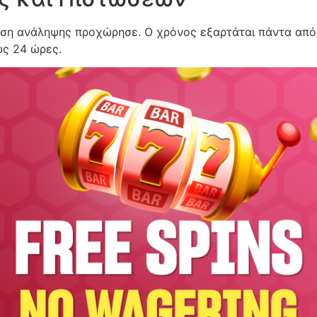
ση ανάληψης προχώρησε. Ο χρόνος εξαρτάται πάντα από τ
ως 24 ώρες.