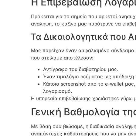
Η Επιβεβαίωση Λογαρια
Πρόκειται για το σημείο που αρκετοί ανησυ
αναληψη, το καζίνο μας παρότρυνε να επιβε
Τα Δικαιολογητικά που Α
Μας παρείχαν έναν ασφαλισμένο σύνδεσμο γ
που στείλαμε αποτέλεσαν:
Αντίγραφο του διαβατηρίου μας.
Έναν τιμολόγιο ρεύματος ως απόδειξη 
Κάποιο screenshot από το e-wallet μας
λογαριασμό.
Η υπηρεσία επιβεβαίωσης χρειάστηκε γύρω μ
Γενική Βαθμολογία τη
Με βάση όσα βιώσαμε, η διαδικασία ανάληψ
αναπάντεχες καθυστερήσεις που να μην αν