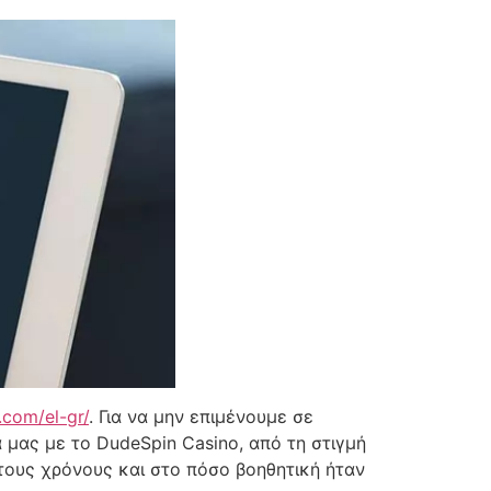
.com/el-gr/
. Για να μην επιμένουμε σε
μας με το DudeSpin Casino, από τη στιγμή
στους χρόνους και στο πόσο βοηθητική ήταν