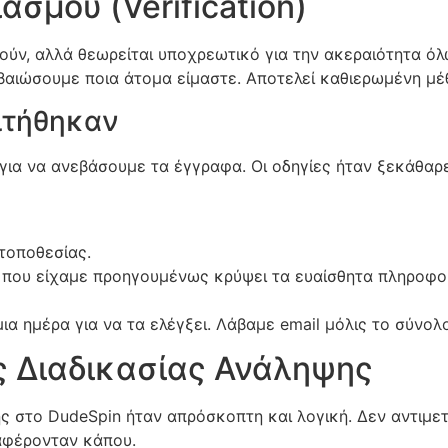
σμού (Verification)
χούν, αλλά θεωρείται υποχρεωτικό για την ακεραιότητα όλ
βαιώσουμε ποια άτομα είμαστε. Αποτελεί καθιερωμένη μέθ
ιτήθηκαν
ια να ανεβάσουμε τα έγγραφα. Οι οδηγίες ήταν ξεκάθαρε
τοποθεσίας.
, που είχαμε προηγουμένως κρύψει τα ευαίσθητα πληροφορί
ια ημέρα για να τα ελέγξει. Λάβαμε email μόλις το σύνολ
ς Διαδικασίας Ανάληψης
ης στο DudeSpin ήταν απρόσκοπτη και λογική. Δεν αντιμ
αφέρονταν κάπου.