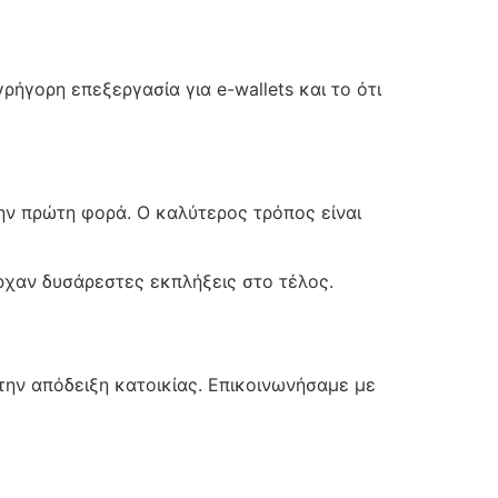
ήγορη επεξεργασία για e-wallets και το ότι
ην πρώτη φορά. Ο καλύτερος τρόπος είναι
ήρχαν δυσάρεστες εκπλήξεις στο τέλος.
 την απόδειξη κατοικίας. Επικοινωνήσαμε με