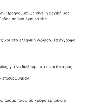
ων. Προηγουμένως γίνει η αρχική μας
οδος σε ένα έγκυρο site.
ς και στα ελληνική γλώσσα. Τα έγγραφα
ες, για να δείξουμε ότι είναι δικό μας
ο επικυρώθηκαν.
ετωπίσαμε πάνω σε κρυφά εμπόδια ή