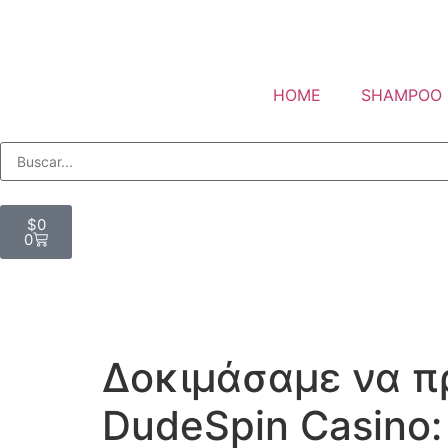
HOME
SHAMPOO
$
0
0
Δοκιμάσαμε να π
DudeSpin Casino: