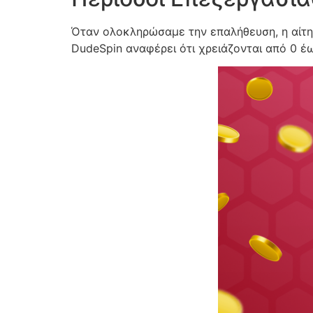
Όταν ολοκληρώσαμε την επαλήθευση, η αίτη
DudeSpin αναφέρει ότι χρειάζονται από 0 έ