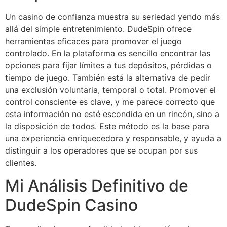
Un casino de confianza muestra su seriedad yendo más
allá del simple entretenimiento. DudeSpin ofrece
herramientas eficaces para promover el juego
controlado. En la plataforma es sencillo encontrar las
opciones para fijar límites a tus depósitos, pérdidas o
tiempo de juego. También está la alternativa de pedir
una exclusión voluntaria, temporal o total. Promover el
control consciente es clave, y me parece correcto que
esta información no esté escondida en un rincón, sino a
la disposición de todos. Este método es la base para
una experiencia enriquecedora y responsable, y ayuda a
distinguir a los operadores que se ocupan por sus
clientes.
Mi Análisis Definitivo de
DudeSpin Casino