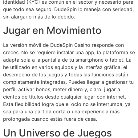
identidad (KYC) es común en el sector y necesario para
que todo sea seguro. DudeSpin lo maneja con seriedad,
sin alargarlo más de lo debido.
Jugar en Movimiento
La versión móvil de DudeSpin Casino responde con
creces. No se requiere instalar una app; la plataforma se
adapta sola a la pantalla de tu smartphone o tablet. La
he utilizado en varios equipos y la interfaz gráfica, el
desempeño de los juegos y todas las funciones están
completamente integradas. Puedes llegar a gestionar tu
perfil, activar bonos, meter dinero y, claro, jugar a
cientos de títulos desde cualquier lugar con internet.
Esta flexibilidad logra que el ocio no se interrumpa, ya
sea para una partida corta o una experiencia más
prolongada cuando estás fuera de casa.
Un Universo de Juegos