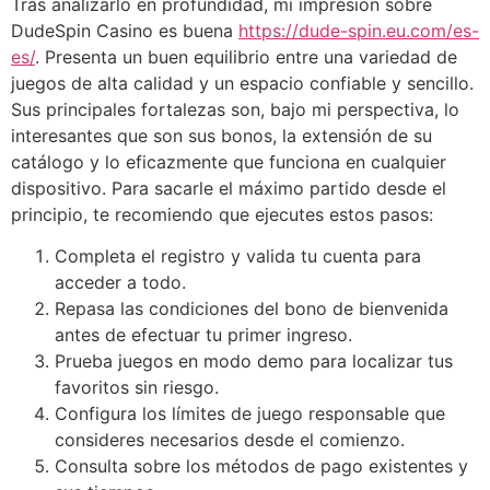
Tras analizarlo en profundidad, mi impresión sobre
DudeSpin Casino es buena
https://dude-spin.eu.com/es-
es/
. Presenta un buen equilibrio entre una variedad de
juegos de alta calidad y un espacio confiable y sencillo.
Sus principales fortalezas son, bajo mi perspectiva, lo
interesantes que son sus bonos, la extensión de su
catálogo y lo eficazmente que funciona en cualquier
dispositivo. Para sacarle el máximo partido desde el
principio, te recomiendo que ejecutes estos pasos:
Completa el registro y valida tu cuenta para
acceder a todo.
Repasa las condiciones del bono de bienvenida
antes de efectuar tu primer ingreso.
Prueba juegos en modo demo para localizar tus
favoritos sin riesgo.
Configura los límites de juego responsable que
consideres necesarios desde el comienzo.
Consulta sobre los métodos de pago existentes y