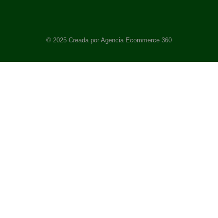
© 2025 Creada por Agencia Ecommerce 360