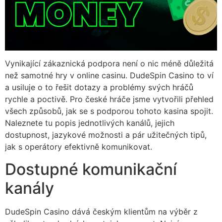
Vynikající zákaznická podpora není o nic méně důležitá
než samotné hry v online casinu. DudeSpin Casino to ví
a usiluje o to řešit dotazy a problémy svých hráčů
rychle a poctivě. Pro české hráče jsme vytvořili přehled
všech způsobů, jak se s podporou tohoto kasina spojit.
Naleznete tu popis jednotlivých kanálů, jejich
dostupnost, jazykové možnosti a pár užitečných tipů,
jak s operátory efektivně komunikovat.
Dostupné komunikační
kanály
DudeSpin Casino dává českým klientům na výběr z