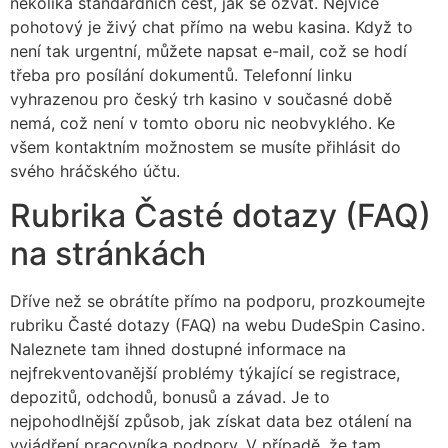
několika standardních cest, jak se ozvat. Nejvíce
pohotový je živý chat přímo na webu kasina. Když to
není tak urgentní, můžete napsat e-mail, což se hodí
třeba pro posílání dokumentů. Telefonní linku
vyhrazenou pro český trh kasino v současné době
nemá, což není v tomto oboru nic neobvyklého. Ke
všem kontaktním možnostem se musíte přihlásit do
svého hráčského účtu.
Rubrika Časté dotazy (FAQ)
na stránkách
Dříve než se obrátíte přímo na podporu, prozkoumejte
rubriku Časté dotazy (FAQ) na webu DudeSpin Casino.
Naleznete tam ihned dostupné informace na
nejfrekventovanější problémy týkající se registrace,
depozitů, odchodů, bonusů a závad. Je to
nejpohodlnější způsob, jak získat data bez otálení na
vyjádření pracovníka podpory. V případě, že tam