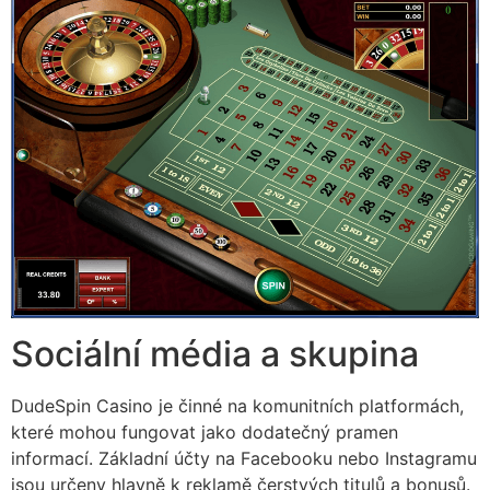
Sociální média a skupina
DudeSpin Casino je činné na komunitních platformách,
které mohou fungovat jako dodatečný pramen
informací. Základní účty na Facebooku nebo Instagramu
jsou určeny hlavně k reklamě čerstvých titulů a bonusů.