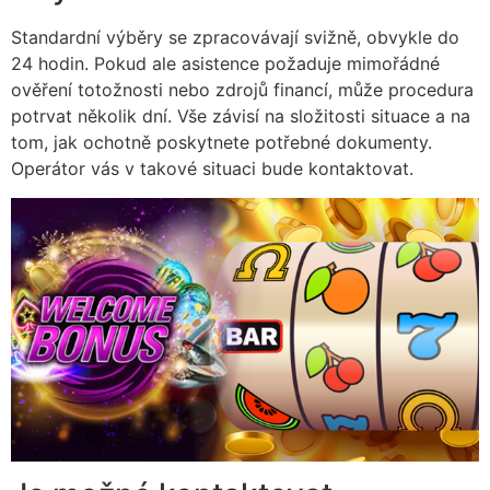
Standardní výběry se zpracovávají svižně, obvykle do
24 hodin. Pokud ale asistence požaduje mimořádné
ověření totožnosti nebo zdrojů financí, může procedura
potrvat několik dní. Vše závisí na složitosti situace a na
tom, jak ochotně poskytnete potřebné dokumenty.
Operátor vás v takové situaci bude kontaktovat.