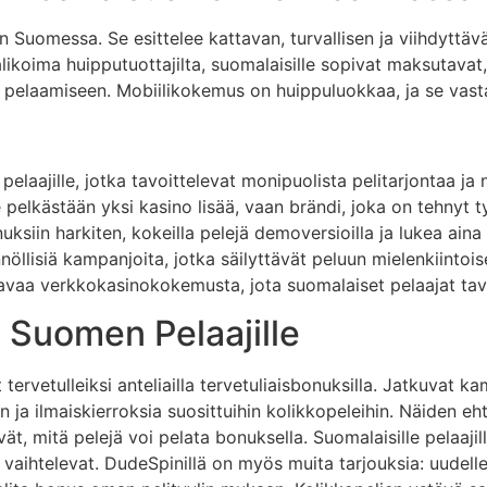
 Suomessa. Se esittelee kattavan, turvallisen ja viihdyttäv
valikoima huipputuottajilta, suomalaisille sopivat maksutav
en pelaamiseen. Mobiilikokemus on huippuluokkaa, ja se va
elaajille, jotka tavoittelevat monipuolista pelitarjontaa j
le pelkästään yksi kasino lisää, vaan brändi, joka on tehnyt
uksiin harkiten, kokeilla pelejä demoversioilla ja lukea ain
nöllisiä kampanjoita, jotka säilyttävät peluun mielenkiintoi
tavaa verkkokasinokokemusta, jota suomalaiset pelaajat tavo
 Suomen Pelaajille
ervetulleiksi anteliailla tervetuliaisbonuksilla. Jatkuvat ka
n ja ilmaiskierroksia suosittuihin kolikkopeleihin. Näiden eh
vät, mitä pelejä voi pelata bonuksella. Suomalaisille pelaaji
dot vaihtelevat. DudeSpinillä on myös muita tarjouksia: uudel