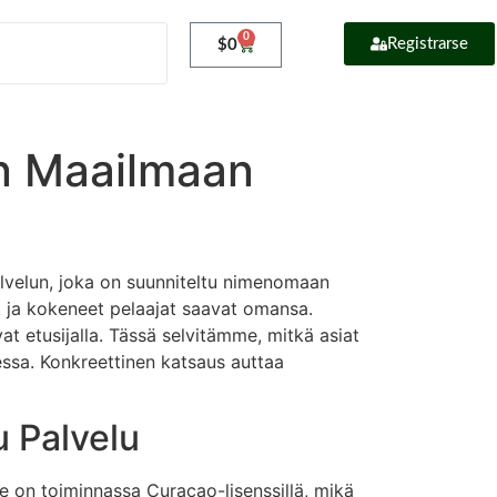
0
Registrarse
$
0
yn Maailmaan
alvelun, joka on suunniteltu nimenomaan
t ja kokeneet pelaajat saavat omansa.
vat etusijalla. Tässä selvitämme, mitkä asiat
essa. Konkreettinen katsaus auttaa
u Palvelu
 on toiminnassa Curacao-lisenssillä, mikä