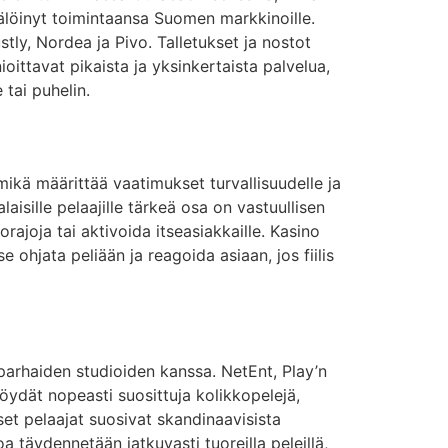
ätälöinyt toimintaansa Suomen markkinoille.
ly, Nordea ja Pivo. Talletukset ja nostot
oittavat pikaista ja yksinkertaista palvelua,
 tai puhelin.
kä määrittää vaatimukset turvallisuudelle ja
laisille pelaajille tärkeä osa on vastuullisen
rajoja tai aktivoida itseasiakkaille. Kasino
 ohjata peliään ja reagoida asiaan, jos fiilis
 parhaiden studioiden kanssa. NetEnt, Play’n
öydät nopeasti suosittuja kolikkopelejä,
set pelaajat suosivat skandinaavisista
oa täydennetään jatkuvasti tuoreilla peleillä,