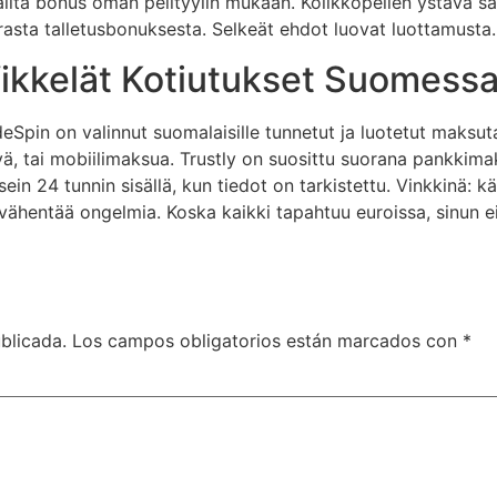
 valita bonus oman pelityylin mukaan. Kolikkopelien ystävä sa
sta talletusbonuksesta. Selkeät ehdot luovat luottamusta.
ikkelät Kotiutukset Suomess
Spin on valinnut suomalaisille tunnetut ja luotetut maksuta
ä, tai mobiilimaksua. Trustly on suosittu suorana pankkima
ein 24 tunnin sisällä, kun tiedot on tarkistettu. Vinkkinä:
 vähentää ongelmia. Koska kaikki tapahtuu euroissa, sinun ei
blicada.
Los campos obligatorios están marcados con
*