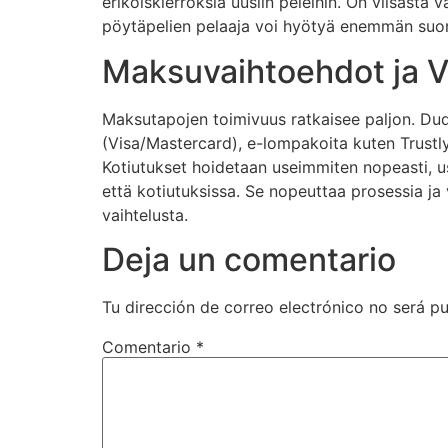
erikoiskierroksia uusiin peleihin. On viisasta
pöytäpelien pelaaja voi hyötyä enemmän suora
Maksuvaihtoehdot ja V
Maksutapojen toimivuus ratkaisee paljon. Dude
(Visa/Mastercard), e-lompakoita kuten Trustly
Kotiutukset hoidetaan useimmiten nopeasti, us
että kotiutuksissa. Se nopeuttaa prosessia ja
vaihtelusta.
Deja un comentario
Tu dirección de correo electrónico no será pu
Comentario
*