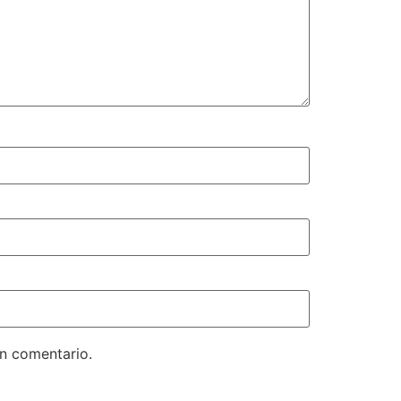
un comentario.