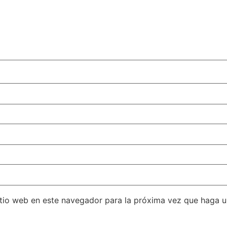
itio web en este navegador para la próxima vez que haga 