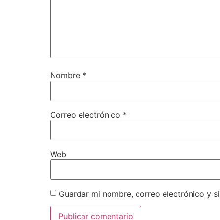
Nombre
*
Correo electrónico
*
Web
Guardar mi nombre, correo electrónico y s