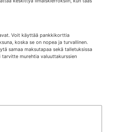
attaa keskittyä ilmaiskierroksiin, kun taas
a
vat. Voit käyttää pankkikorttia
ksuna, koska se on nopea ja turvallinen.
 käytä samaa maksutapaa sekä talletuksissa
 tarvitte murehtia valuuttakurssien