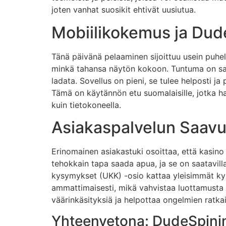
joten vanhat suosikit ehtivät uusiutua.
Mobiilikokemus ja Dud
Tänä päivänä pelaaminen sijoittuu usein puheli
minkä tahansa näytön kokoon. Tuntuma on saum
ladata. Sovellus on pieni, se tulee helposti ja 
Tämä on käytännön etu suomalaisille, jotka hal
kuin tietokoneella.
Asiakaspalvelun Saavu
Erinomainen asiakastuki osoittaa, että kasino 
tehokkain tapa saada apua, ja se on saatavill
kysymykset (UKK) -osio kattaa yleisimmät kysy
ammattimaisesti, mikä vahvistaa luottamusta pa
väärinkäsityksiä ja helpottaa ongelmien ratk
Yhteenvetona: DudeSpin