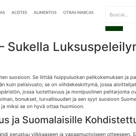
IAS
ACEITES
ALIMENTOS
OTRAS MARCAS
– Sukella Luksuspeleil
ten suosioon. Se liittää huippuluokan pelikokemuksen ja p
uin pelisivusto; se on viihdekeskittymä, jossa aloittelija
mpäristön, jossa luotettavuus ja monipuolinen pelitarjonta o
koiman, bonukset, turvallisuuden ja sen syyt suosioon Suom
ja miksi se on hyvä ottaa huomioon.
s ja Suomalaisille Kohdistett
ndi perustuu vilkkaaseen ja vapaamuotoiseen otteeseen. Se