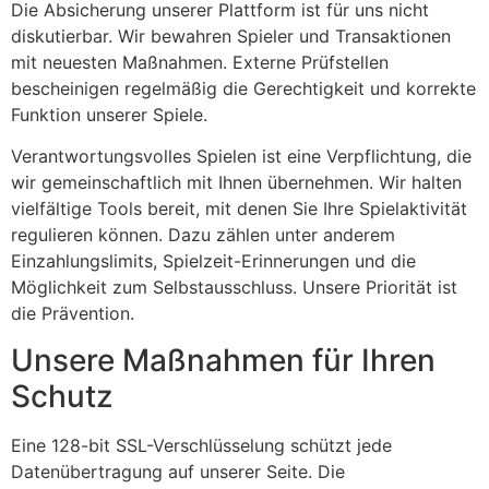
Die Absicherung unserer Plattform ist für uns nicht
diskutierbar. Wir bewahren Spieler und Transaktionen
mit neuesten Maßnahmen. Externe Prüfstellen
bescheinigen regelmäßig die Gerechtigkeit und korrekte
Funktion unserer Spiele.
Verantwortungsvolles Spielen ist eine Verpflichtung, die
wir gemeinschaftlich mit Ihnen übernehmen. Wir halten
vielfältige Tools bereit, mit denen Sie Ihre Spielaktivität
regulieren können. Dazu zählen unter anderem
Einzahlungslimits, Spielzeit-Erinnerungen und die
Möglichkeit zum Selbstausschluss. Unsere Priorität ist
die Prävention.
Unsere Maßnahmen für Ihren
Schutz
Eine 128-bit SSL-Verschlüsselung schützt jede
Datenübertragung auf unserer Seite. Die