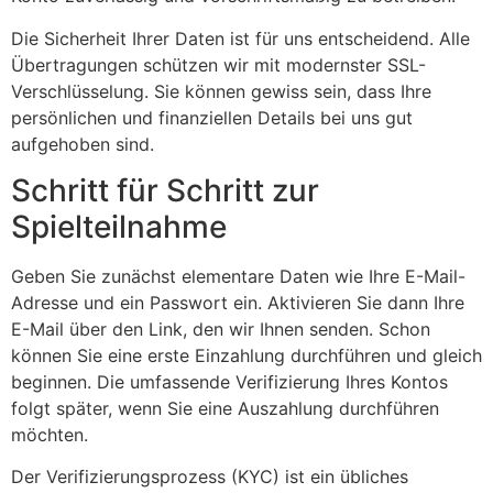
Die Sicherheit Ihrer Daten ist für uns entscheidend. Alle
Übertragungen schützen wir mit modernster SSL-
Verschlüsselung. Sie können gewiss sein, dass Ihre
persönlichen und finanziellen Details bei uns gut
aufgehoben sind.
Schritt für Schritt zur
Spielteilnahme
Geben Sie zunächst elementare Daten wie Ihre E-Mail-
Adresse und ein Passwort ein. Aktivieren Sie dann Ihre
E-Mail über den Link, den wir Ihnen senden. Schon
können Sie eine erste Einzahlung durchführen und gleich
beginnen. Die umfassende Verifizierung Ihres Kontos
folgt später, wenn Sie eine Auszahlung durchführen
möchten.
Der Verifizierungsprozess (KYC) ist ein übliches