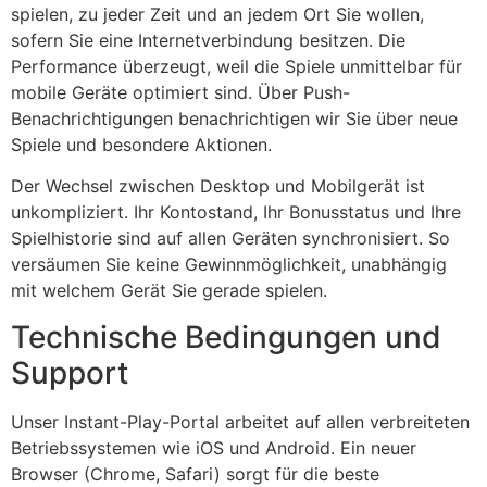
spielen, zu jeder Zeit und an jedem Ort Sie wollen,
sofern Sie eine Internetverbindung besitzen. Die
Performance überzeugt, weil die Spiele unmittelbar für
mobile Geräte optimiert sind. Über Push-
Benachrichtigungen benachrichtigen wir Sie über neue
Spiele und besondere Aktionen.
Der Wechsel zwischen Desktop und Mobilgerät ist
unkompliziert. Ihr Kontostand, Ihr Bonusstatus und Ihre
Spielhistorie sind auf allen Geräten synchronisiert. So
versäumen Sie keine Gewinnmöglichkeit, unabhängig
mit welchem Gerät Sie gerade spielen.
Technische Bedingungen und
Support
Unser Instant-Play-Portal arbeitet auf allen verbreiteten
Betriebssystemen wie iOS und Android. Ein neuer
Browser (Chrome, Safari) sorgt für die beste