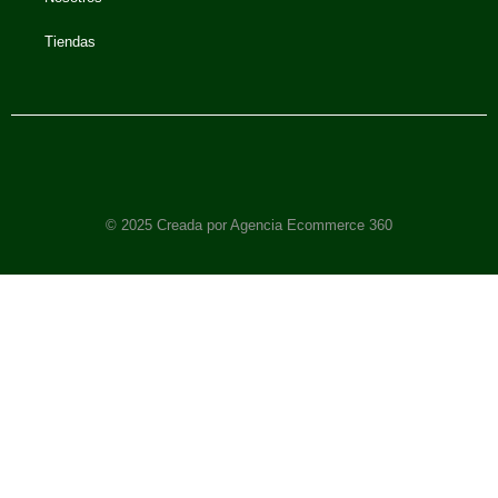
Tiendas
© 2025 Creada por Agencia Ecommerce 360