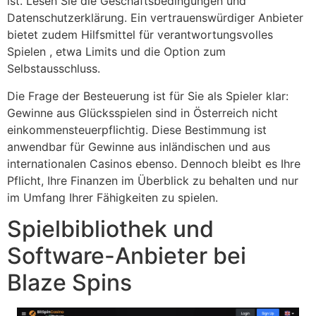
ist. Lesen Sie die Geschäftsbedingungen und
Datenschutzerklärung. Ein vertrauenswürdiger Anbieter
bietet zudem Hilfsmittel für verantwortungsvolles
Spielen , etwa Limits und die Option zum
Selbstausschluss.
Die Frage der Besteuerung ist für Sie als Spieler klar:
Gewinne aus Glücksspielen sind in Österreich nicht
einkommensteuerpflichtig. Diese Bestimmung ist
anwendbar für Gewinne aus inländischen und aus
internationalen Casinos ebenso. Dennoch bleibt es Ihre
Pflicht, Ihre Finanzen im Überblick zu behalten und nur
im Umfang Ihrer Fähigkeiten zu spielen.
Spielbibliothek und
Software-Anbieter bei
Blaze Spins