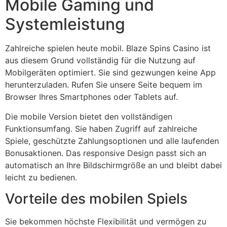
Mobile Gaming und
Systemleistung
Zahlreiche spielen heute mobil. Blaze Spins Casino ist
aus diesem Grund vollständig für die Nutzung auf
Mobilgeräten optimiert. Sie sind gezwungen keine App
herunterzuladen. Rufen Sie unsere Seite bequem im
Browser Ihres Smartphones oder Tablets auf.
Die mobile Version bietet den vollständigen
Funktionsumfang. Sie haben Zugriff auf zahlreiche
Spiele, geschützte Zahlungsoptionen und alle laufenden
Bonusaktionen. Das responsive Design passt sich an
automatisch an Ihre Bildschirmgröße an und bleibt dabei
leicht zu bedienen.
Vorteile des mobilen Spiels
Sie bekommen höchste Flexibilität und vermögen zu