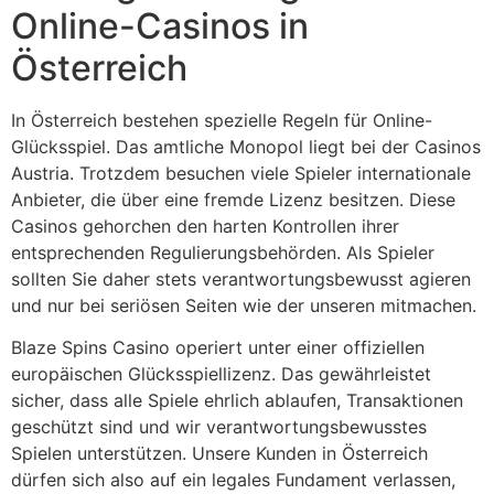
Online-Casinos in
Österreich
In Österreich bestehen spezielle Regeln für Online-
Glücksspiel. Das amtliche Monopol liegt bei der Casinos
Austria. Trotzdem besuchen viele Spieler internationale
Anbieter, die über eine fremde Lizenz besitzen. Diese
Casinos gehorchen den harten Kontrollen ihrer
entsprechenden Regulierungsbehörden. Als Spieler
sollten Sie daher stets verantwortungsbewusst agieren
und nur bei seriösen Seiten wie der unseren mitmachen.
Blaze Spins Casino operiert unter einer offiziellen
europäischen Glücksspiellizenz. Das gewährleistet
sicher, dass alle Spiele ehrlich ablaufen, Transaktionen
geschützt sind und wir verantwortungsbewusstes
Spielen unterstützen. Unsere Kunden in Österreich
dürfen sich also auf ein legales Fundament verlassen,