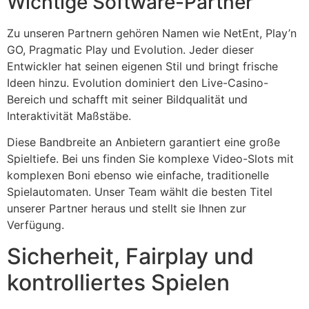
Wichtige Software-Partner
Zu unseren Partnern gehören Namen wie NetEnt, Play’n
GO, Pragmatic Play und Evolution. Jeder dieser
Entwickler hat seinen eigenen Stil und bringt frische
Ideen hinzu. Evolution dominiert den Live-Casino-
Bereich und schafft mit seiner Bildqualität und
Interaktivität Maßstäbe.
Diese Bandbreite an Anbietern garantiert eine große
Spieltiefe. Bei uns finden Sie komplexe Video-Slots mit
komplexen Boni ebenso wie einfache, traditionelle
Spielautomaten. Unser Team wählt die besten Titel
unserer Partner heraus und stellt sie Ihnen zur
Verfügung.
Sicherheit, Fairplay und
kontrolliertes Spielen