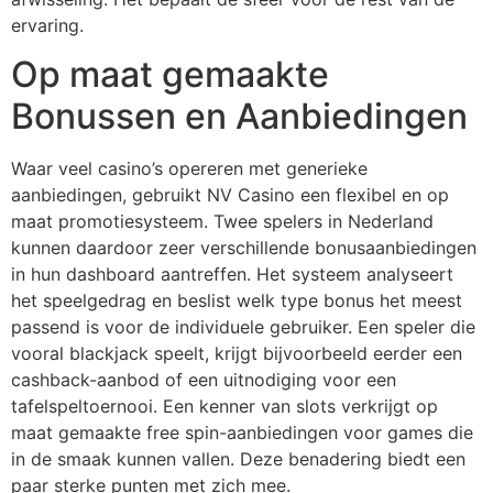
ervaring.
Op maat gemaakte
Bonussen en Aanbiedingen
Waar veel casino’s opereren met generieke
aanbiedingen, gebruikt NV Casino een flexibel en op
maat promotiesysteem. Twee spelers in Nederland
kunnen daardoor zeer verschillende bonusaanbiedingen
in hun dashboard aantreffen. Het systeem analyseert
het speelgedrag en beslist welk type bonus het meest
passend is voor de individuele gebruiker. Een speler die
vooral blackjack speelt, krijgt bijvoorbeeld eerder een
cashback-aanbod of een uitnodiging voor een
tafelspeltoernooi. Een kenner van slots verkrijgt op
maat gemaakte free spin-aanbiedingen voor games die
in de smaak kunnen vallen. Deze benadering biedt een
paar sterke punten met zich mee.