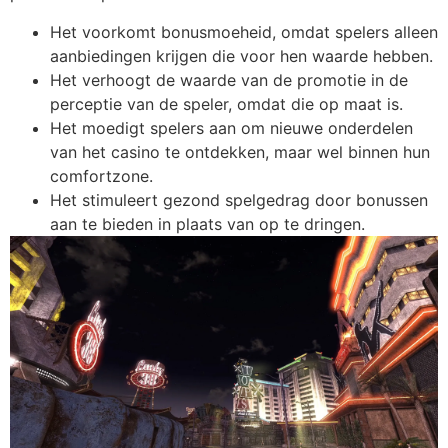
Het voorkomt bonusmoeheid, omdat spelers alleen
aanbiedingen krijgen die voor hen waarde hebben.
Het verhoogt de waarde van de promotie in de
perceptie van de speler, omdat die op maat is.
Het moedigt spelers aan om nieuwe onderdelen
van het casino te ontdekken, maar wel binnen hun
comfortzone.
Het stimuleert gezond spelgedrag door bonussen
aan te bieden in plaats van op te dringen.