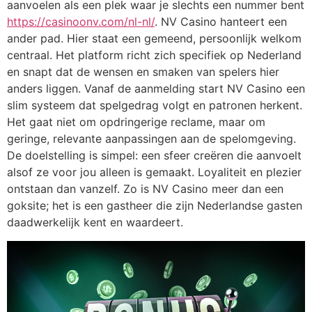
aanvoelen als een plek waar je slechts een nummer bent
https://casinoonv.com/nl-nl/
. NV Casino hanteert een
ander pad. Hier staat een gemeend, persoonlijk welkom
centraal. Het platform richt zich specifiek op Nederland
en snapt dat de wensen en smaken van spelers hier
anders liggen. Vanaf de aanmelding start NV Casino een
slim systeem dat spelgedrag volgt en patronen herkent.
Het gaat niet om opdringerige reclame, maar om
geringe, relevante aanpassingen aan de spelomgeving.
De doelstelling is simpel: een sfeer creëren die aanvoelt
alsof ze voor jou alleen is gemaakt. Loyaliteit en plezier
ontstaan dan vanzelf. Zo is NV Casino meer dan een
goksite; het is een gastheer die zijn Nederlandse gasten
daadwerkelijk kent en waardeert.