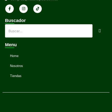
Buscador
Menu
Home
Nosotros
Tiendas