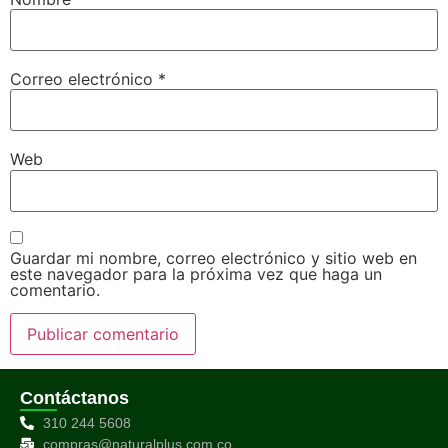
Correo electrónico
*
Web
Guardar mi nombre, correo electrónico y sitio web en
este navegador para la próxima vez que haga un
comentario.
Contáctanos
310 244 5608
compras@naturalplus.com.co