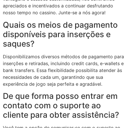
apreciados e incentivados a continuar desfrutando
nosso tempo no cassino. Junte-se a nós agora!
Quais os meios de pagamento
disponíveis para inserções e
saques?
Disponibilizamos diversos métodos de pagamento para
inserções e retiradas, incluindo credit cards, e-wallets e
bank transfers. Essa flexibilidade possibilita atender às
necessidades de cada um, garantindo que sua
experiência de jogo seja perfeita e agradável.
De que forma posso entrar em
contato com o suporte ao
cliente para obter assistência?
Você tem a opção de comunicar-se com o suporte ao