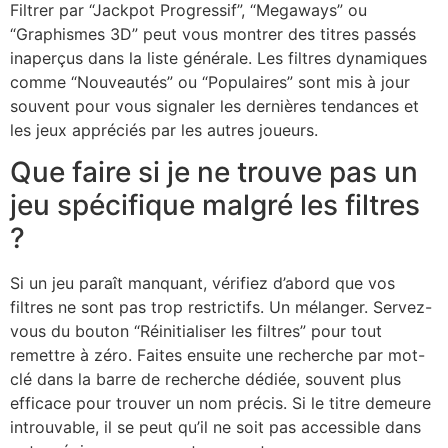
Filtrer par “Jackpot Progressif”, “Megaways” ou
“Graphismes 3D” peut vous montrer des titres passés
inaperçus dans la liste générale. Les filtres dynamiques
comme “Nouveautés” ou “Populaires” sont mis à jour
souvent pour vous signaler les dernières tendances et
les jeux appréciés par les autres joueurs.
Que faire si je ne trouve pas un
jeu spécifique malgré les filtres
?
Si un jeu paraît manquant, vérifiez d’abord que vos
filtres ne sont pas trop restrictifs. Un mélanger. Servez-
vous du bouton “Réinitialiser les filtres” pour tout
remettre à zéro. Faites ensuite une recherche par mot-
clé dans la barre de recherche dédiée, souvent plus
efficace pour trouver un nom précis. Si le titre demeure
introuvable, il se peut qu’il ne soit pas accessible dans