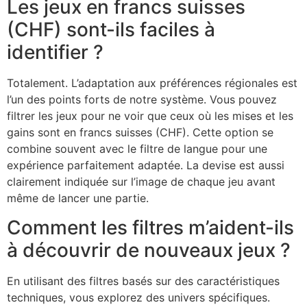
Les jeux en francs suisses
(CHF) sont-ils faciles à
identifier ?
Totalement. L’adaptation aux préférences régionales est
l’un des points forts de notre système. Vous pouvez
filtrer les jeux pour ne voir que ceux où les mises et les
gains sont en francs suisses (CHF). Cette option se
combine souvent avec le filtre de langue pour une
expérience parfaitement adaptée. La devise est aussi
clairement indiquée sur l’image de chaque jeu avant
même de lancer une partie.
Comment les filtres m’aident-ils
à découvrir de nouveaux jeux ?
En utilisant des filtres basés sur des caractéristiques
techniques, vous explorez des univers spécifiques.