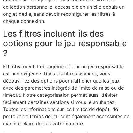
collection personnelle, accessible en un clic depuis un
onglet dédié, sans devoir reconfigurer les filtres à
chaque connexion.
Les filtres incluent-ils des
options pour le jeu responsable
?
Effectivement. L’engagement pour un jeu responsable
est une exigence. Dans les filtres avancés, vous
découvrirez des options pour n’afficher que les jeux
avec des paramètres intégrés de limite de mise ou de
timeout. Notre catégorisation permet aussi d’éviter
facilement certaines sections si vous le souhaitez.
Toutes les informations sur les limites de dépôt, de
perte et de temps de jeu sont également accessibles de
manière claire depuis votre compte.