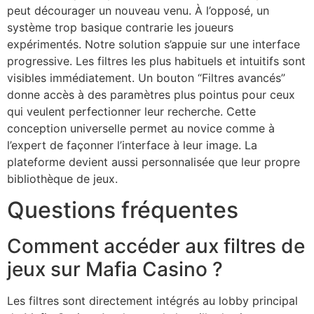
peut décourager un nouveau venu. À l’opposé, un
système trop basique contrarie les joueurs
expérimentés. Notre solution s’appuie sur une interface
progressive. Les filtres les plus habituels et intuitifs sont
visibles immédiatement. Un bouton “Filtres avancés”
donne accès à des paramètres plus pointus pour ceux
qui veulent perfectionner leur recherche. Cette
conception universelle permet au novice comme à
l’expert de façonner l’interface à leur image. La
plateforme devient aussi personnalisée que leur propre
bibliothèque de jeux.
Questions fréquentes
Comment accéder aux filtres de
jeux sur Mafia Casino ?
Les filtres sont directement intégrés au lobby principal