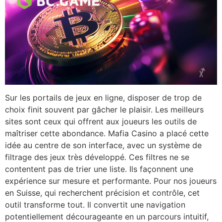
Sur les portails de jeux en ligne, disposer de trop de
choix finit souvent par gâcher le plaisir. Les meilleurs
sites sont ceux qui offrent aux joueurs les outils de
maîtriser cette abondance. Mafia Casino a placé cette
idée au centre de son interface, avec un système de
filtrage des jeux très développé. Ces filtres ne se
contentent pas de trier une liste. Ils façonnent une
expérience sur mesure et performante. Pour nos joueurs
en Suisse, qui recherchent précision et contrôle, cet
outil transforme tout. Il convertit une navigation
potentiellement décourageante en un parcours intuitif,