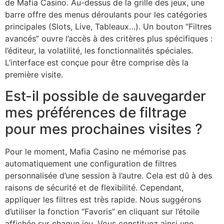
de Mafia Casino. Au-dessus de la grille des jeux, une
barre offre des menus déroulants pour les catégories
principales (Slots, Live, Tableaux…). Un bouton “Filtres
avancés” ouvre l’accès à des critères plus spécifiques :
l’éditeur, la volatilité, les fonctionnalités spéciales.
L’interface est conçue pour être comprise dès la
première visite.
Est-il possible de sauvegarder
mes préférences de filtrage
pour mes prochaines visites ?
Pour le moment, Mafia Casino ne mémorise pas
automatiquement une configuration de filtres
personnalisée d’une session à l’autre. Cela est dû à des
raisons de sécurité et de flexibilité. Cependant,
appliquer les filtres est très rapide. Nous suggérons
d’utiliser la fonction “Favoris” en cliquant sur l’étoile
affichée sur chaque jeu. Vous constituez ainsi une