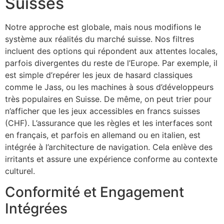
Suisses
Notre approche est globale, mais nous modifions le
système aux réalités du marché suisse. Nos filtres
incluent des options qui répondent aux attentes locales,
parfois divergentes du reste de l’Europe. Par exemple, il
est simple d’repérer les jeux de hasard classiques
comme le Jass, ou les machines à sous d’développeurs
très populaires en Suisse. De même, on peut trier pour
n’afficher que les jeux accessibles en francs suisses
(CHF). L’assurance que les règles et les interfaces sont
en français, et parfois en allemand ou en italien, est
intégrée à l’architecture de navigation. Cela enlève des
irritants et assure une expérience conforme au contexte
culturel.
Conformité et Engagement
Intégrées