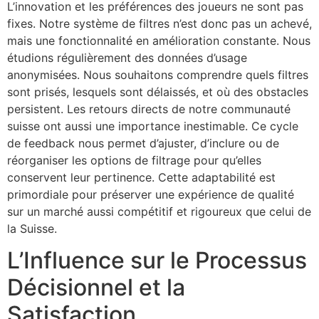
L’innovation et les préférences des joueurs ne sont pas
fixes. Notre système de filtres n’est donc pas un achevé,
mais une fonctionnalité en amélioration constante. Nous
étudions régulièrement des données d’usage
anonymisées. Nous souhaitons comprendre quels filtres
sont prisés, lesquels sont délaissés, et où des obstacles
persistent. Les retours directs de notre communauté
suisse ont aussi une importance inestimable. Ce cycle
de feedback nous permet d’ajuster, d’inclure ou de
réorganiser les options de filtrage pour qu’elles
conservent leur pertinence. Cette adaptabilité est
primordiale pour préserver une expérience de qualité
sur un marché aussi compétitif et rigoureux que celui de
la Suisse.
L’Influence sur le Processus
Décisionnel et la
Satisfaction