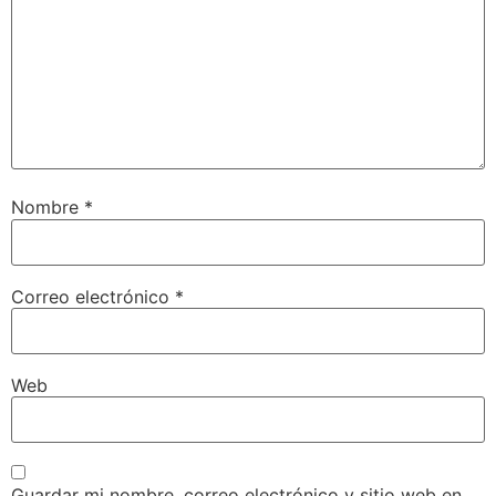
Nombre
*
Correo electrónico
*
Web
Guardar mi nombre, correo electrónico y sitio web en