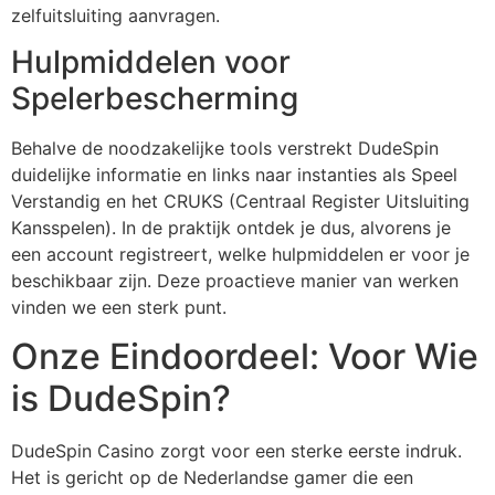
zelfuitsluiting aanvragen.
Hulpmiddelen voor
Spelerbescherming
Behalve de noodzakelijke tools verstrekt DudeSpin
duidelijke informatie en links naar instanties als Speel
Verstandig en het CRUKS (Centraal Register Uitsluiting
Kansspelen). In de praktijk ontdek je dus, alvorens je
een account registreert, welke hulpmiddelen er voor je
beschikbaar zijn. Deze proactieve manier van werken
vinden we een sterk punt.
Onze Eindoordeel: Voor Wie
is DudeSpin?
DudeSpin Casino zorgt voor een sterke eerste indruk.
Het is gericht op de Nederlandse gamer die een