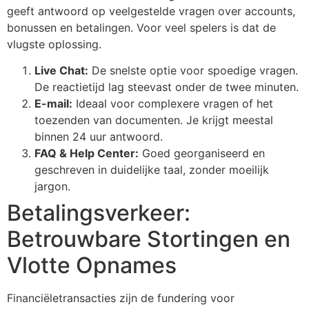
geeft antwoord op veelgestelde vragen over accounts,
bonussen en betalingen. Voor veel spelers is dat de
vlugste oplossing.
Live Chat:
De snelste optie voor spoedige vragen.
De reactietijd lag steevast onder de twee minuten.
E-mail:
Ideaal voor complexere vragen of het
toezenden van documenten. Je krijgt meestal
binnen 24 uur antwoord.
FAQ & Help Center:
Goed georganiseerd en
geschreven in duidelijke taal, zonder moeilijk
jargon.
Betalingsverkeer:
Betrouwbare Stortingen en
Vlotte Opnames
Financiëletransacties zijn de fundering voor