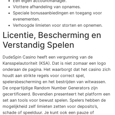
Een eigen accountmanager.
Vlottere afhandeling van opnames.
Speciale bonusaanbiedingen en toegang voor
evenementen.
Verhoogde limieten voor storten en opnemen.
Licentie, Bescherming en
Verstandig Spelen
DudeSpin Casino heeft een vergunning van de
Kansspelautoriteit (KSA). Dat is niet zomaar een logo
onderaan de pagina. Het waarborgt dat het casino zich
houdt aan strikte regels voor correct spel,
spelersbescherming en het bestrijden van witwassen.
De onpartijdige Random Number Generators zijn
gecertificeerd. Bovendien presenteert het platform een
set aan tools voor bewust spelen. Spelers hebben de
mogelijkheid zelf limieten zetten voor deposito’s,
schade of speelduur. Je kunt ook een pauze of