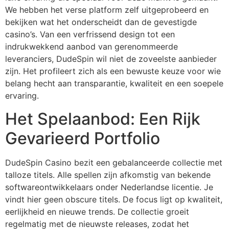
We hebben het verse platform zelf uitgeprobeerd en
bekijken wat het onderscheidt dan de gevestigde
casino’s. Van een verfrissend design tot een
indrukwekkend aanbod van gerenommeerde
leveranciers, DudeSpin wil niet de zoveelste aanbieder
zijn. Het profileert zich als een bewuste keuze voor wie
belang hecht aan transparantie, kwaliteit en een soepele
ervaring.
Het Spelaanbod: Een Rijk
Gevarieerd Portfolio
DudeSpin Casino bezit een gebalanceerde collectie met
talloze titels. Alle spellen zijn afkomstig van bekende
softwareontwikkelaars onder Nederlandse licentie. Je
vindt hier geen obscure titels. De focus ligt op kwaliteit,
eerlijkheid en nieuwe trends. De collectie groeit
regelmatig met de nieuwste releases, zodat het