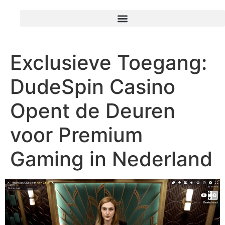
Exclusieve Toegang:
DudeSpin Casino
Opent de Deuren
voor Premium
Gaming in Nederland