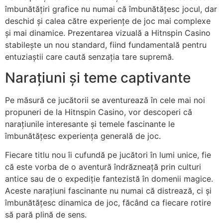
îmbunătățiri grafice nu numai că îmbunătățesc jocul, dar
deschid și calea către experiențe de joc mai complexe
și mai dinamice. Prezentarea vizuală a Hitnspin Casino
stabilește un nou standard, fiind fundamentală pentru
entuziaștii care caută senzația tare supremă.
Narațiuni și teme captivante
Pe măsură ce jucătorii se aventurează în cele mai noi
propuneri de la Hitnspin Casino, vor descoperi că
narațiunile interesante și temele fascinante le
îmbunătățesc experiența generală de joc.
Fiecare titlu nou îi cufundă pe jucători în lumi unice, fie
că este vorba de o aventură îndrăzneață prin culturi
antice sau de o expediție fantezistă în domenii magice.
Aceste narațiuni fascinante nu numai că distrează, ci și
îmbunătățesc dinamica de joc, făcând ca fiecare rotire
să pară plină de sens.