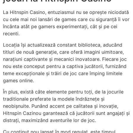
La Hitnspin Casino, entuziasmul nu se oprește niciodată
cu cele mai noi lansări de games care cu siguranță îi vor
încânta atât pe gamers experimentați, cât și pe cei
recenti.
Locația își actualizează constant biblioteca, aducând
titluri de nouă generație, care oferă imagini uimitoare,
narațiuni captivante și mecanici inovatoare. Fiecare joc
nou este conceput pentru a captiva jucătorii, furnizând
teme excepționale și trăiri de joc care împing limitele
games online.
În plus, există câte elemente pentru toți, de la jocurile
traditionale preferate la modele îndrăznețe și
neobișnuite. Punând accent pe calitatea și inovație,
Hitnspin Cazinou garantează că jucătorii sunt angajați și
distrați, maximizând aventurile lor de joc.
Cu conținut nou lansat în mod regulat, este timpul