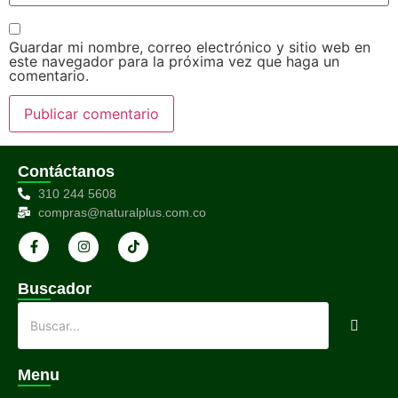
Guardar mi nombre, correo electrónico y sitio web en
este navegador para la próxima vez que haga un
comentario.
Contáctanos
310 244 5608
compras@naturalplus.com.co
Buscador
Menu