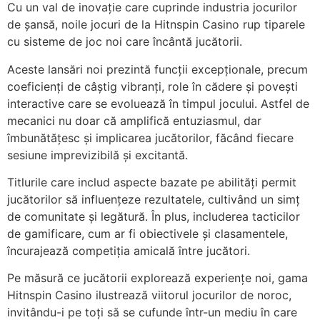
Cu un val de inovație care cuprinde industria jocurilor
de șansă, noile jocuri de la Hitnspin Casino rup tiparele
cu sisteme de joc noi care încântă jucătorii.
Aceste lansări noi prezintă funcții excepționale, precum
coeficienți de câștig vibranți, role în cădere și povești
interactive care se evoluează în timpul jocului. Astfel de
mecanici nu doar că amplifică entuziasmul, dar
îmbunătățesc și implicarea jucătorilor, făcând fiecare
sesiune imprevizibilă și excitantă.
Titlurile care includ aspecte bazate pe abilități permit
jucătorilor să influențeze rezultatele, cultivând un simț
de comunitate și legătură. În plus, includerea tacticilor
de gamificare, cum ar fi obiectivele și clasamentele,
încurajează competiția amicală între jucători.
Pe măsură ce jucătorii explorează experiențe noi, gama
Hitnspin Casino ilustrează viitorul jocurilor de noroc,
invitându-i pe toți să se cufunde într-un mediu în care