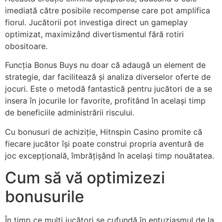
imediată către posibile recompense care pot amplifica
fiorul. Jucătorii pot investiga direct un gameplay
optimizat, maximizând divertismentul fără rotiri
obositoare.
Funcția Bonus Buys nu doar că adaugă un element de
strategie, dar facilitează și analiza diverselor oferte de
jocuri. Este o metodă fantastică pentru jucători de a se
insera în jocurile lor favorite, profitând în același timp
de beneficiile administrării riscului.
Cu bonusuri de achiziție, Hitnspin Casino promite că
fiecare jucător își poate construi propria aventură de
joc excepțională, îmbrățișând în același timp nouătatea.
Cum să vă optimizezi
bonusurile
În timp ce mulți jucători se cufundă în entuziasmul de la