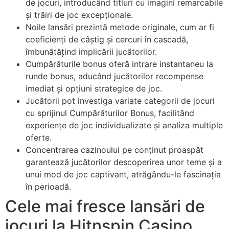
de jocuri, introducând titluri cu imagini remarcabile
și trăiri de joc excepționale.
Noile lansări prezintă metode originale, cum ar fi
coeficienți de câștig și cercuri în cascadă,
îmbunătățind implicării jucătorilor.
Cumpărăturile bonus oferă intrare instantaneu la
runde bonus, aducând jucătorilor recompense
imediat și opțiuni strategice de joc.
Jucătorii pot investiga variate categorii de jocuri
cu sprijinul Cumpărăturilor Bonus, facilitând
experiențe de joc individualizate și analiza multiple
oferte.
Concentrarea cazinoului pe conținut proaspăt
garantează jucătorilor descoperirea unor teme și a
unui mod de joc captivant, atrăgându-le fascinația
în perioadă.
Cele mai fresce lansări de
jocuri la Hitnspin Casino