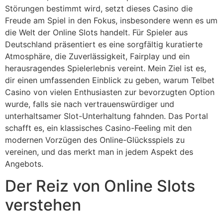
Störungen bestimmt wird, setzt dieses Casino die
Freude am Spiel in den Fokus, insbesondere wenn es um
die Welt der Online Slots handelt. Für Spieler aus
Deutschland präsentiert es eine sorgfältig kuratierte
Atmosphäre, die Zuverlässigkeit, Fairplay und ein
herausragendes Spielerlebnis vereint. Mein Ziel ist es,
dir einen umfassenden Einblick zu geben, warum Telbet
Casino von vielen Enthusiasten zur bevorzugten Option
wurde, falls sie nach vertrauenswürdiger und
unterhaltsamer Slot-Unterhaltung fahnden. Das Portal
schafft es, ein klassisches Casino-Feeling mit den
modernen Vorzügen des Online-Glücksspiels zu
vereinen, und das merkt man in jedem Aspekt des
Angebots.
Der Reiz von Online Slots
verstehen