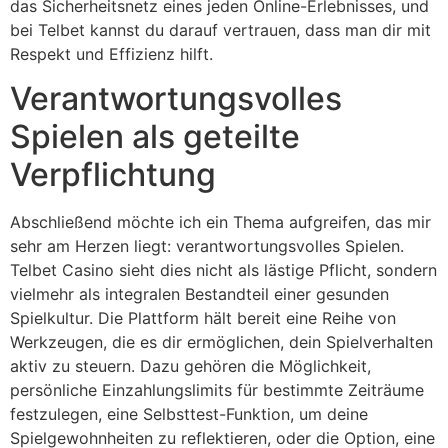
das Sicherheitsnetz eines jeden Online-Erlebnisses, und
bei Telbet kannst du darauf vertrauen, dass man dir mit
Respekt und Effizienz hilft.
Verantwortungsvolles
Spielen als geteilte
Verpflichtung
Abschließend möchte ich ein Thema aufgreifen, das mir
sehr am Herzen liegt: verantwortungsvolles Spielen.
Telbet Casino sieht dies nicht als lästige Pflicht, sondern
vielmehr als integralen Bestandteil einer gesunden
Spielkultur. Die Plattform hält bereit eine Reihe von
Werkzeugen, die es dir ermöglichen, dein Spielverhalten
aktiv zu steuern. Dazu gehören die Möglichkeit,
persönliche Einzahlungslimits für bestimmte Zeiträume
festzulegen, eine Selbsttest-Funktion, um deine
Spielgewohnheiten zu reflektieren, oder die Option, eine