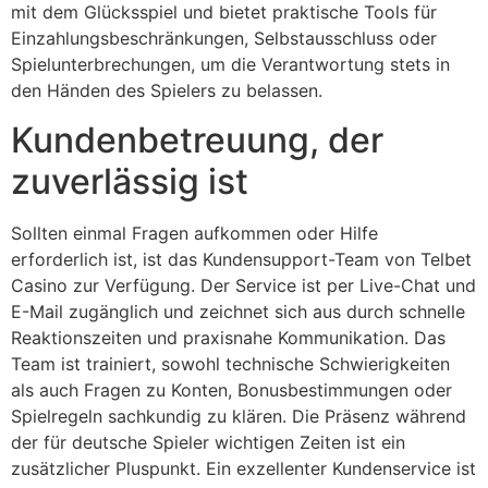
mit dem Glücksspiel und bietet praktische Tools für
Einzahlungsbeschränkungen, Selbstausschluss oder
Spielunterbrechungen, um die Verantwortung stets in
den Händen des Spielers zu belassen.
Kundenbetreuung, der
zuverlässig ist
Sollten einmal Fragen aufkommen oder Hilfe
erforderlich ist, ist das Kundensupport-Team von Telbet
Casino zur Verfügung. Der Service ist per Live-Chat und
E-Mail zugänglich und zeichnet sich aus durch schnelle
Reaktionszeiten und praxisnahe Kommunikation. Das
Team ist trainiert, sowohl technische Schwierigkeiten
als auch Fragen zu Konten, Bonusbestimmungen oder
Spielregeln sachkundig zu klären. Die Präsenz während
der für deutsche Spieler wichtigen Zeiten ist ein
zusätzlicher Pluspunkt. Ein exzellenter Kundenservice ist