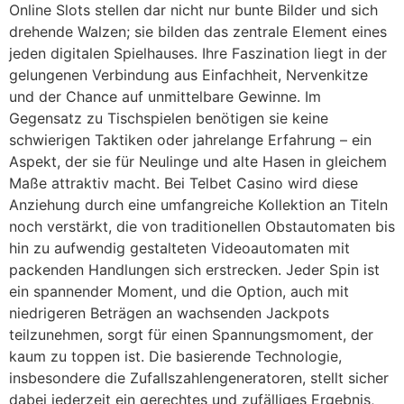
Online Slots stellen dar nicht nur bunte Bilder und sich
drehende Walzen; sie bilden das zentrale Element eines
jeden digitalen Spielhauses. Ihre Faszination liegt in der
gelungenen Verbindung aus Einfachheit, Nervenkitze
und der Chance auf unmittelbare Gewinne. Im
Gegensatz zu Tischspielen benötigen sie keine
schwierigen Taktiken oder jahrelange Erfahrung – ein
Aspekt, der sie für Neulinge und alte Hasen in gleichem
Maße attraktiv macht. Bei Telbet Casino wird diese
Anziehung durch eine umfangreiche Kollektion an Titeln
noch verstärkt, die von traditionellen Obstautomaten bis
hin zu aufwendig gestalteten Videoautomaten mit
packenden Handlungen sich erstrecken. Jeder Spin ist
ein spannender Moment, und die Option, auch mit
niedrigeren Beträgen an wachsenden Jackpots
teilzunehmen, sorgt für einen Spannungsmoment, der
kaum zu toppen ist. Die basierende Technologie,
insbesondere die Zufallszahlengeneratoren, stellt sicher
dabei jederzeit ein gerechtes und zufälliges Ergebnis,