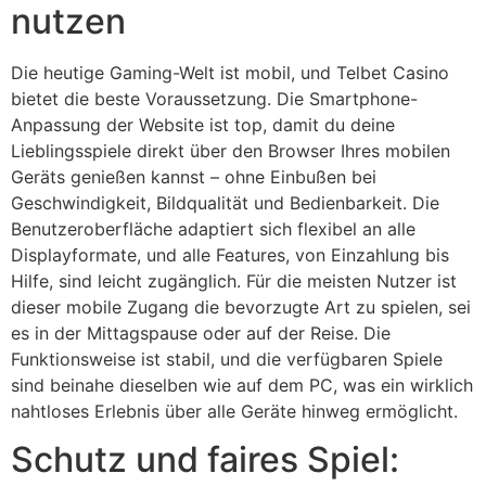
nutzen
Die heutige Gaming-Welt ist mobil, und Telbet Casino
bietet die beste Voraussetzung. Die Smartphone-
Anpassung der Website ist top, damit du deine
Lieblingsspiele direkt über den Browser Ihres mobilen
Geräts genießen kannst – ohne Einbußen bei
Geschwindigkeit, Bildqualität und Bedienbarkeit. Die
Benutzeroberfläche adaptiert sich flexibel an alle
Displayformate, und alle Features, von Einzahlung bis
Hilfe, sind leicht zugänglich. Für die meisten Nutzer ist
dieser mobile Zugang die bevorzugte Art zu spielen, sei
es in der Mittagspause oder auf der Reise. Die
Funktionsweise ist stabil, und die verfügbaren Spiele
sind beinahe dieselben wie auf dem PC, was ein wirklich
nahtloses Erlebnis über alle Geräte hinweg ermöglicht.
Schutz und faires Spiel: