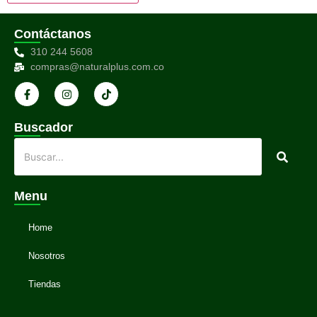
Contáctanos
310 244 5608
compras@naturalplus.com.co
Buscador
Menu
Home
Nosotros
Tiendas