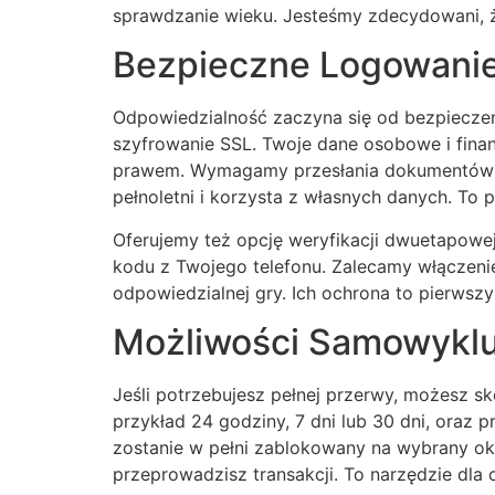
sprawdzanie wieku. Jesteśmy zdecydowani, ż
Bezpieczne Logowanie 
Odpowiedzialność zaczyna się od bezpiecze
szyfrowanie SSL. Twoje dane osobowe i finan
prawem. Wymagamy przesłania dokumentów toż
pełnoletni i korzysta z własnych danych. To 
Oferujemy też opcję weryfikacji dwuetapowej 
kodu z Twojego telefonu. Zalecamy włączenie
odpowiedzialnej gry. Ich ochrona to pierwszy
Możliwości Samowyklu
Jeśli potrzebujesz pełnej przerwy, możesz s
przykład 24 godziny, 7 dni lub 30 dni, oraz p
zostanie w pełni zablokowany na wybrany ok
przeprowadzisz transakcji. To narzędzie dla 