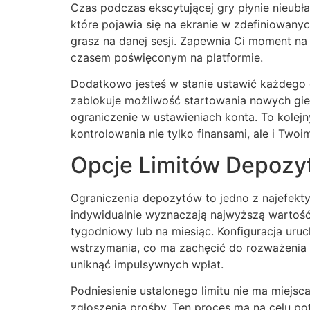
Czas podczas ekscytującej gry płynie nieubł
które pojawia się na ekranie w zdefiniowanyc
grasz na danej sesji. Zapewnia Ci moment na
czasem poświęconym na platformie.
Dodatkowo jesteś w stanie ustawić każdego d
zablokuje możliwość startowania nowych gier
ograniczenie w ustawieniach konta. To kolej
kontrolowania nie tylko finansami, ale i Two
Opcje Limitów Depozy
Ograniczenia depozytów to jedno z najefekt
indywidualnie wyznaczają najwyższą wartość,
tygodniowy lub na miesiąc. Konfiguracja uruc
wstrzymania, co ma zachęcić do rozważenia 
uniknąć impulsywnych wpłat.
Podniesienie ustalonego limitu nie ma miejs
zgłoszenia prośby. Ten proces ma na celu pot