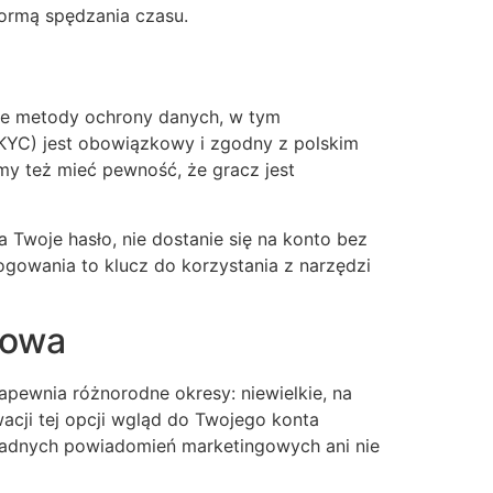
ormą spędzania czasu.
ne metody ochrony danych, w tym
(KYC) jest obowiązkowy i zgodny z polskim
y też mieć pewność, że gracz jest
a Twoje hasło, nie dostanie się na konto bez
ogowania to klucz do korzystania z narzędzi
towa
apewnia różnorodne okresy: niewielkie, na
wacji tej opcji wgląd do Twojego konta
 żadnych powiadomień marketingowych ani nie