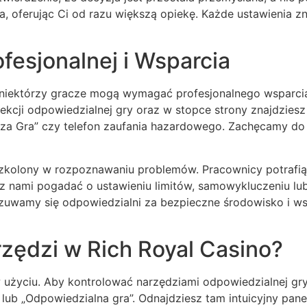
, oferując Ci od razu większą opiekę. Każde ustawienia zn
fesjonalnej i Wsparcia
niektórzy gracze mogą wymagać profesjonalnego wsparcia
kcji odpowiedzialnej gry oraz w stopce strony znajdziesz 
tsza Gra” czy telefon zaufania hazardowego. Zachęcamy do k
eszkolony w rozpoznawaniu problemów. Pracownicy potrafią
 nami pogadać o ustawieniu limitów, samowykluczeniu lub
czuwamy się odpowiedzialni za bezpieczne środowisko i ws
zędzi w Rich Royal Casino?
 użyciu. Aby kontrolować narzędziami odpowiedzialnej gry,
” lub „Odpowiedzialna gra”. Odnajdziesz tam intuicyjny pan