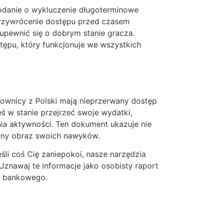
Podanie o wykluczenie długoterminowe
 przywrócenie dostępu przed czasem
upewnić się o dobrym stanie gracza.
ępu, który funkcjonuje we wszystkich
kownicy z Polski mają nieprzerwany dostęp
teś w stanie przejrzeć swoje wydatki,
a aktywności. Ten dokument ukazuje nie
etny obraz swoich nawyków.
li coś Cię zaniepokoi, nasze narzędzia
 Uznawaj te informacje jako osobisty raport
ta bankowego.