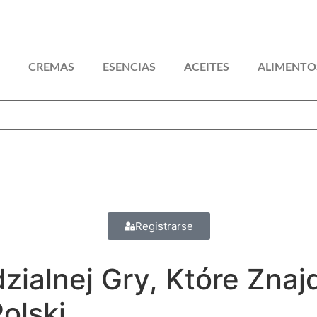
CREMAS
ESENCIAS
ACEITES
ALIMENTO
Registrarse
ialnej Gry, Które Znaj
olski