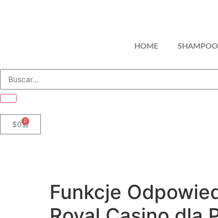
HOME
SHAMPOO
0
$
0
Funkcje Odpowiedz
Royal Casino dla P