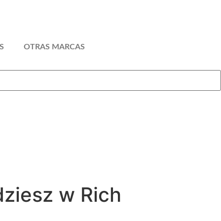
S
OTRAS MARCAS
dziesz w Rich