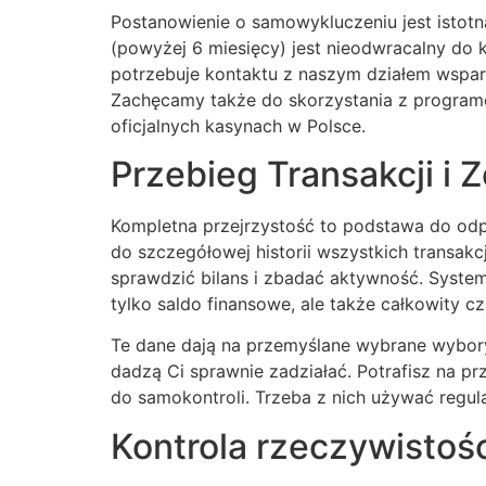
Postanowienie o samowykluczeniu jest istot
(powyżej 6 miesięcy) jest nieodwracalny do
potrzebuje kontaktu z naszym działem wspar
Zachęcamy także do skorzystania z programó
oficjalnych kasynach w Polsce.
Przebieg Transakcji i 
Kompletna przejrzystość to podstawa do odpo
do szczegółowej historii wszystkich transakcj
sprawdzić bilans i zbadać aktywność. Syst
tylko saldo finansowe, ale także całkowity
Te dane dają na przemyślane wybrane wybory
dadzą Ci sprawnie zadziałać. Potrafisz na pr
do samokontroli. Trzeba z nich używać regula
Kontrola rzeczywistoś