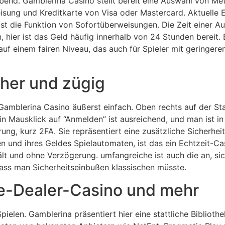
bend. Gamblerina Casino stellt bereit eine Auswahl von Met
ung und Kreditkarte von Visa oder Mastercard. Aktuelle E-W
r ist die Funktion von Sofortüberweisungen. Die Zeit einer
, hier ist das Geld häufig innerhalb von 24 Stunden bereit
uf einem fairen Niveau, das auch für Spieler mit geringerem
cher und zügig
i Gamblerina Casino äußerst einfach. Oben rechts auf der Sta
n Mausklick auf “Anmelden” ist ausreichend, und man ist i
ng, kurz 2FA. Sie repräsentiert eine zusätzliche Sicherheit
ten und ihres Geldes Spielautomaten, ist das ein Echtzeit-
ält und ohne Verzögerung. umfangreiche ist auch die an, si
ass man Sicherheitseinbußen klassischen müsste.
ive-Dealer-Casino und mehr
Spielen. Gamblerina präsentiert hier eine stattliche Biblio