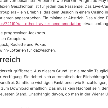
maten von bekannten Anbietern wie NetEnt, Pragmatic Play 
exen Geschichten ist für jeden das Passende. Das Live-Casi
Croupiers – ein Erlebnis, das dem Besuch in einem Casino 
arianten angesprochen. Ein minimaler Abstrich: Das Video
ics/721199/all-other-traveler-accommodation
etwas umfangr
ive progressiver Jackpots.
nen Croupiers.
kjack, Roulette und Poker.
winn-Lotterien für dazwischen.
rreich
rzeit griffbereit. Aus diesem Grund ist die mobile Tauglich
r Verfügung. Sie richtet sich automatisch der Bildschirmg
andfrei. Sämtliche wichtigen Funktionen wie Einzahlungen
ht zum Download erhältlich. Das muss kein Nachteil sein, 
neuesten Stand. Unabhängig davon, ob man in der Wiener U-