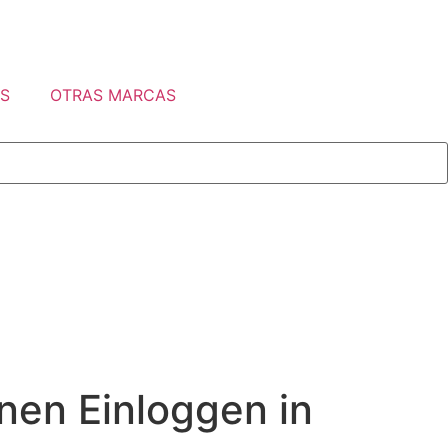
S
OTRAS MARCAS
nen Einloggen in