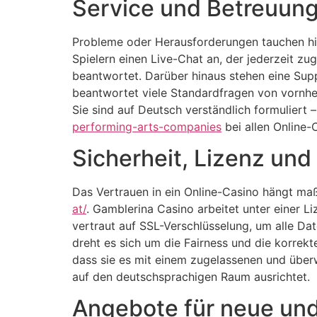
Service und Betreuung
Probleme oder Herausforderungen tauchen hin 
Spielern einen Live-Chat an, der jederzeit z
beantwortet. Darüber hinaus stehen eine Sup
beantwortet viele Standardfragen von vornher
Sie sind auf Deutsch verständlich formuliert 
performing-arts-companies
bei allen Online-
Sicherheit, Lizenz und 
Das Vertrauen in ein Online-Casino hängt ma
at/
. Gamblerina Casino arbeitet unter einer L
vertraut auf SSL-Verschlüsselung, um alle Dat
dreht es sich um die Fairness und die korrekt
dass sie es mit einem zugelassenen und überw
auf den deutschsprachigen Raum ausrichtet.
Angebote für neue und 