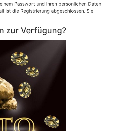
e, einem Passwort und Ihren persönlichen Daten
l ist die Registrierung abgeschlossen. Sie
n zur Verfügung?