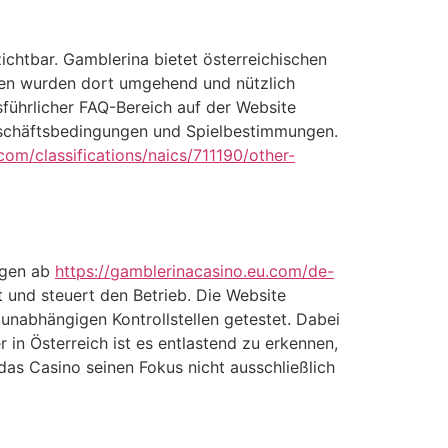
chtbar. Gamblerina bietet österreichischen
agen wurden dort umgehend und nützlich
führlicher FAQ-Bereich auf der Website
Geschäftsbedingungen und Spielbestimmungen.
com/classifications/naics/711190/other-
ngen ab
https://gamblerinacasino.eu.com/de-
t und steuert den Betrieb. Die Website
 unabhängigen Kontrollstellen getestet. Dabei
 in Österreich ist es entlastend zu erkennen,
das Casino seinen Fokus nicht ausschließlich