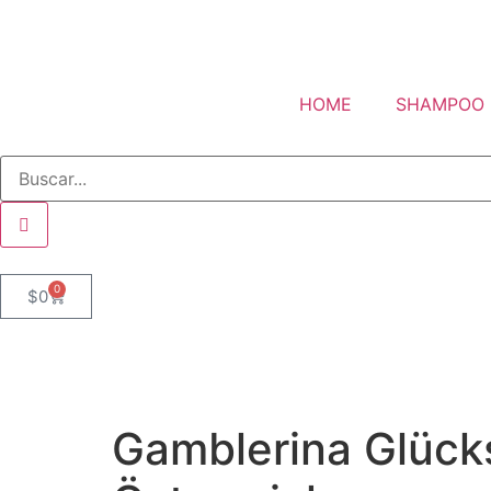
HOME
SHAMPOO
0
$
0
Gamblerina Glücks