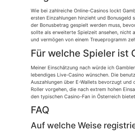
Wie bei zahlreiche Online-Casinos lockt Gamb
ersten Einzahlungen hinzieht und Bonusgeld so
der Bonusbetrag gespielt werden muss, bevor e
sollte als erweiterte Spielzeit ansehen, nicht
und vermögen von einem Treueprogramm zeh
Für welche Spieler is
Meiner Einschätzung nach würde ich Gambleri
lebendiges Live-Casino wünschen. Die benutze
Auszahlungen über E-Wallets bevorzugt und of
Roller vorgehen, die nach extrem hohen Einsat
den typischen Casino-Fan in Österreich biete
FAQ
Auf welche Weise registri