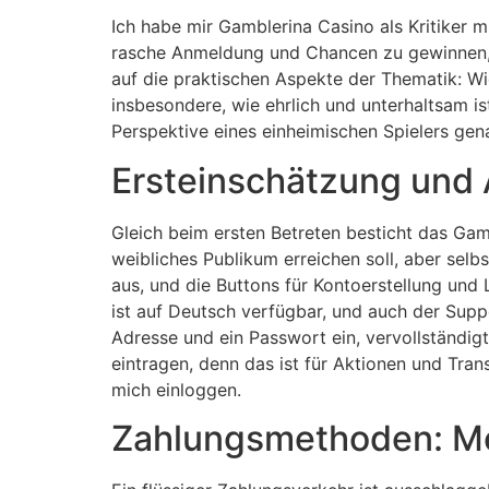
Ich habe mir Gamblerina Casino als Kritiker m
rasche Anmeldung und Chancen zu gewinnen, wa
auf die praktischen Aspekte der Thematik: W
insbesondere, wie ehrlich und unterhaltsam is
Perspektive eines einheimischen Spielers gen
Ersteinschätzung und
Gleich beim ersten Betreten besticht das Gam
weibliches Publikum erreichen soll, aber selb
aus, und die Buttons für Kontoerstellung und 
ist auf Deutsch verfügbar, und auch der Sup
Adresse und ein Passwort ein, vervollständigt
eintragen, denn das ist für Aktionen und Tra
mich einloggen.
Zahlungsmethoden: Me