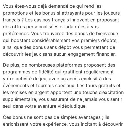
Vous êtes-vous déjà demandé ce qui rend les
promotions et les bonus si attrayants pour les joueurs
français ? Les casinos français innovent en proposant
des offres personnalisées et adaptées à vos
préférences. Vous trouverez des bonus de bienvenue
qui boostent considérablement vos premiers dépôts,
ainsi que des bonus sans dépôt vous permettant de
découvrir les jeux sans aucun engagement financier.
De plus, de nombreuses plateformes proposent des
programmes de fidélité qui gratifient régulièrement
votre activité de jeu, avec un accès exclusif à des
événements et tournois spéciaux. Les tours gratuits et
les remises en argent apportent une touche d’excitation
supplémentaire, vous assurant de ne jamais vous sentir
seul dans votre aventure vidéoludique.
Ces bonus ne sont pas de simples avantages ; ils
enrichissent votre expérience, vous incitant à découvrir