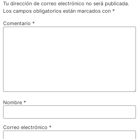
Tu dirección de correo electrónico no será publicada.
Los campos obligatorios están marcados con
*
Comentario
*
Nombre
*
Correo electrónico
*