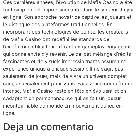
Ces dernières années, l’évolution de Mafia Casino a été
tout simplement impressionnante dans le secteur du jeu
en ligne. Son approche novatrice captive les joueurs et
le distingue des plateformes traditionnelles. En
incorporant des technologies de pointe, les créateurs
de Mafia Casino ont redéfini les standards de
l’expérience utilisateur, offrant un gameplay engageant
qui donne envie d’y revenir. Le délicat mélange d’récits
fascinantes et de visuels impressionnants assure une
expérience unique à chaque session. Il ne s’agit pas
seulement de jouer, mais de vivre un univers complet
conçu spécialement pour vous. Face à une compétition
intense, Mafia Casino reste en tête en évoluant et en
s’adaptant en permanence, ce qui en fait un joueur
incontournable du monde en mouvement du jeu en
ligne.
Deja un comentario