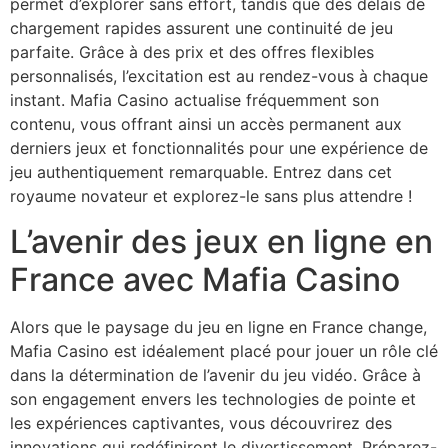
permet d’explorer sans effort, tandis que des délais de
chargement rapides assurent une continuité de jeu
parfaite. Grâce à des prix et des offres flexibles
personnalisés, l’excitation est au rendez-vous à chaque
instant. Mafia Casino actualise fréquemment son
contenu, vous offrant ainsi un accès permanent aux
derniers jeux et fonctionnalités pour une expérience de
jeu authentiquement remarquable. Entrez dans cet
royaume novateur et explorez-le sans plus attendre !
L’avenir des jeux en ligne en
France avec Mafia Casino
Alors que le paysage du jeu en ligne en France change,
Mafia Casino est idéalement placé pour jouer un rôle clé
dans la détermination de l’avenir du jeu vidéo. Grâce à
son engagement envers les technologies de pointe et
les expériences captivantes, vous découvrirez des
innovations qui redéfiniront le divertissement. Préparez-