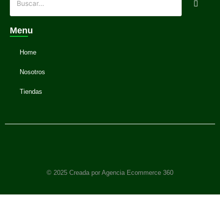
Menu
Home
Nosotros
Tiendas
© 2025 Creada por Agencia Ecommerce 360