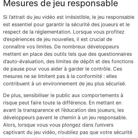
Mesures de jeu responsable
Si l’attrait du jeu vidéo est irrésistible, le jeu responsable
est essentiel pour garantir la sécurité des joueurs et le
respect de la réglementation. Lorsque vous profitez
d’expériences de jeu nouvelles, il est crucial de
connaître vos limites. De nombreux développeurs
mettent en place des outils tels que des questionnaires
d’auto-évaluation, des limites de dépôt et des fonctions
de pause pour vous aider à garder le contrôle. Ces
mesures ne se limitent pas à la conformité : elles
contribuent à un environnement de jeu plus sécurisé.
De plus, sensibiliser le public aux comportements à
risque peut faire toute la différence. En mettant en
avant la transparence et l’éducation des joueurs, les
développeurs pavent le chemin à un jeu responsable.
Alors, lorsque vous vous plongez dans l’univers
captivant du jeu vidéo, n’oubliez pas que votre sécurité