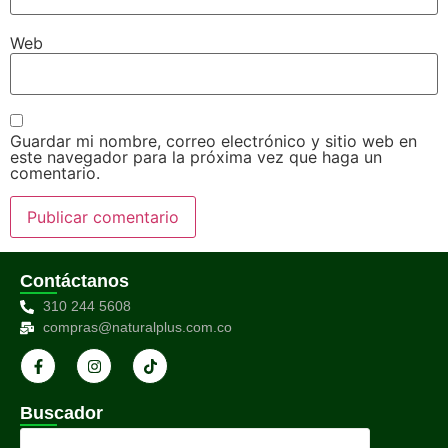
Web
Guardar mi nombre, correo electrónico y sitio web en
este navegador para la próxima vez que haga un
comentario.
Contáctanos
310 244 5608
compras@naturalplus.com.co
Buscador