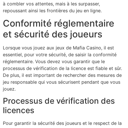
à combler vos attentes, mais à les surpasser,
repoussant ainsi les frontières du jeu en ligne.
Conformité réglementaire
et sécurité des joueurs
Lorsque vous jouez aux jeux de Mafia Casino, il est
essentiel, pour votre sécurité, de saisir la conformité
réglementaire. Vous devez vous garantir que le
processus de vérification de la licence est fiable et sûr.
De plus, il est important de rechercher des mesures de
jeu responsable qui vous sécurisent pendant que vous
jouez.
Processus de vérification des
licences
Pour garantir la sécurité des joueurs et le respect de la