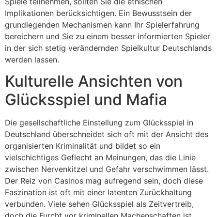
Spiele teilnehmen, sollten Sie die ethischen
Implikationen berücksichtigen. Ein Bewusstsein der
grundlegenden Mechanismen kann Ihr Spielerfahrung
bereichern und Sie zu einem besser informierten Spieler
in der sich stetig verändernden Spielkultur Deutschlands
werden lassen.
Kulturelle Ansichten von
Glücksspiel und Mafia
Die gesellschaftliche Einstellung zum Glücksspiel in
Deutschland überschneidet sich oft mit der Ansicht des
organisierten Kriminalität und bildet so ein
vielschichtiges Geflecht an Meinungen, das die Linie
zwischen Nervenkitzel und Gefahr verschwimmen lässt.
Der Reiz von Casinos mag aufregend sein, doch diese
Faszination ist oft mit einer latenten Zurückhaltung
verbunden. Viele sehen Glücksspiel als Zeitvertreib,
doch die Furcht vor kriminellen Machenschaften ist