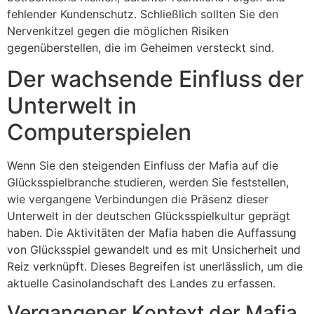
fehlender Kundenschutz. Schließlich sollten Sie den
Nervenkitzel gegen die möglichen Risiken
gegenüberstellen, die im Geheimen versteckt sind.
Der wachsende Einfluss der
Unterwelt in
Computerspielen
Wenn Sie den steigenden Einfluss der Mafia auf die
Glücksspielbranche studieren, werden Sie feststellen,
wie vergangene Verbindungen die Präsenz dieser
Unterwelt in der deutschen Glücksspielkultur geprägt
haben. Die Aktivitäten der Mafia haben die Auffassung
von Glücksspiel gewandelt und es mit Unsicherheit und
Reiz verknüpft. Dieses Begreifen ist unerlässlich, um die
aktuelle Casinolandschaft des Landes zu erfassen.
Vergangener Kontext der Mafia