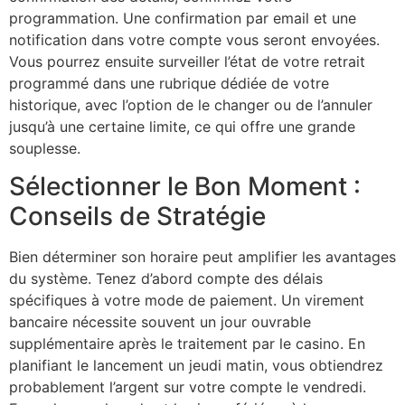
programmation. Une confirmation par email et une
notification dans votre compte vous seront envoyées.
Vous pourrez ensuite surveiller l’état de votre retrait
programmé dans une rubrique dédiée de votre
historique, avec l’option de le changer ou de l’annuler
jusqu’à une certaine limite, ce qui offre une grande
souplesse.
Sélectionner le Bon Moment :
Conseils de Stratégie
Bien déterminer son horaire peut amplifier les avantages
du système. Tenez d’abord compte des délais
spécifiques à votre mode de paiement. Un virement
bancaire nécessite souvent un jour ouvrable
supplémentaire après le traitement par le casino. En
planifiant le lancement un jeudi matin, vous obtiendrez
probablement l’argent sur votre compte le vendredi.