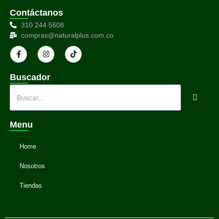
Contáctanos
310 244 5608
compras@naturalplus.com.co
Buscador
Menu
Home
Nosotros
Tiendas