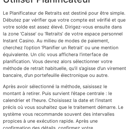
Le Planificateur de Retraits est destiné pour être simple.
Débutez par vérifier que votre compte est vérifié et que
votre solde est assez élevé. Dirigez-vous ensuite dans
la zone ‘Caisse’ ou ‘Retraits’ de votre espace personnel
Instant Casino. Au milieu de modes de paiement,
cherchez l’option ‘Planifier un Retrait’ ou une mention
équivalente. Un clic vous affichera l’interface de
planification. Vous devrez alors sélectionner votre
méthode de retrait habituelle, qu’il s’agisse d’un virement
bancaire, d’un portefeuille électronique ou autre.
Après avoir sélectionné la méthode, saisissez le
montant à retirer. Puis survient l’étape centrale : le
calendrier et l’heure. Choisissez la date et l’instant
précis où vous souhaitez que le traitement démarre. Le
système vous recommande souvent des intervalles
propices à une exécution rapide. Après une
confirmation des détails, confirmez votre