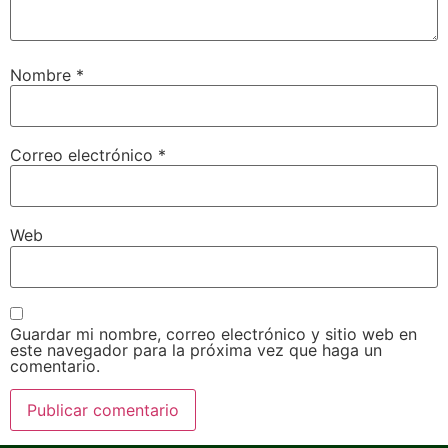
Nombre
*
Correo electrónico
*
Web
Guardar mi nombre, correo electrónico y sitio web en
este navegador para la próxima vez que haga un
comentario.