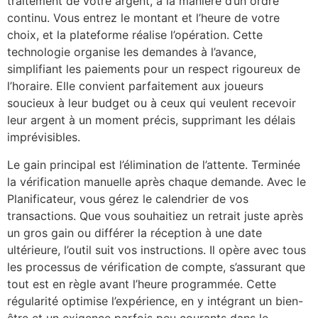
traitement de votre argent, à la manière d’un ordre
continu. Vous entrez le montant et l’heure de votre
choix, et la plateforme réalise l’opération. Cette
technologie organise les demandes à l’avance,
simplifiant les paiements pour un respect rigoureux de
l’horaire. Elle convient parfaitement aux joueurs
soucieux à leur budget ou à ceux qui veulent recevoir
leur argent à un moment précis, supprimant les délais
imprévisibles.
Le gain principal est l’élimination de l’attente. Terminée
la vérification manuelle après chaque demande. Avec le
Planificateur, vous gérez le calendrier de vos
transactions. Que vous souhaitiez un retrait juste après
un gros gain ou différer la réception à une date
ultérieure, l’outil suit vos instructions. Il opère avec tous
les processus de vérification de compte, s’assurant que
tout est en règle avant l’heure programmée. Cette
régularité optimise l’expérience, en y intégrant un bien-
être et un exigence parfois peu courants dans le