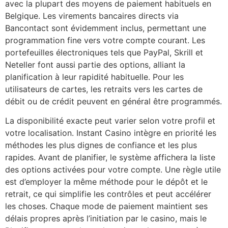
avec la plupart des moyens de paiement habituels en
Belgique. Les virements bancaires directs via
Bancontact sont évidemment inclus, permettant une
programmation fine vers votre compte courant. Les
portefeuilles électroniques tels que PayPal, Skrill et
Neteller font aussi partie des options, alliant la
planification à leur rapidité habituelle. Pour les
utilisateurs de cartes, les retraits vers les cartes de
débit ou de crédit peuvent en général être programmés.
La disponibilité exacte peut varier selon votre profil et
votre localisation. Instant Casino intègre en priorité les
méthodes les plus dignes de confiance et les plus
rapides. Avant de planifier, le système affichera la liste
des options activées pour votre compte. Une règle utile
est d’employer la même méthode pour le dépôt et le
retrait, ce qui simplifie les contrôles et peut accélérer
les choses. Chaque mode de paiement maintient ses
délais propres après l’initiation par le casino, mais le