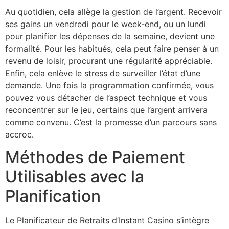
Au quotidien, cela allège la gestion de l’argent. Recevoir
ses gains un vendredi pour le week-end, ou un lundi
pour planifier les dépenses de la semaine, devient une
formalité. Pour les habitués, cela peut faire penser à un
revenu de loisir, procurant une régularité appréciable.
Enfin, cela enlève le stress de surveiller l’état d’une
demande. Une fois la programmation confirmée, vous
pouvez vous détacher de l’aspect technique et vous
reconcentrer sur le jeu, certains que l’argent arrivera
comme convenu. C’est la promesse d’un parcours sans
accroc.
Méthodes de Paiement
Utilisables avec la
Planification
Le Planificateur de Retraits d’Instant Casino s’intègre