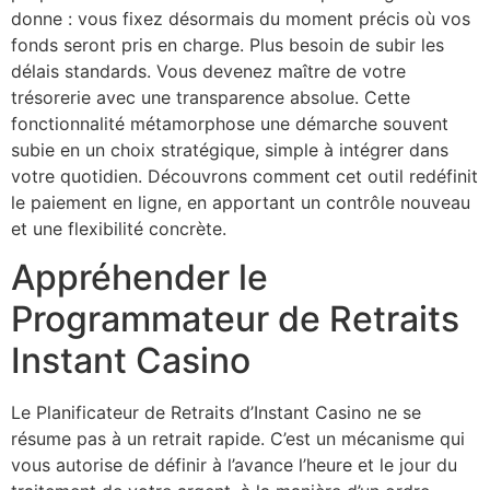
donne : vous fixez désormais du moment précis où vos
fonds seront pris en charge. Plus besoin de subir les
délais standards. Vous devenez maître de votre
trésorerie avec une transparence absolue. Cette
fonctionnalité métamorphose une démarche souvent
subie en un choix stratégique, simple à intégrer dans
votre quotidien. Découvrons comment cet outil redéfinit
le paiement en ligne, en apportant un contrôle nouveau
et une flexibilité concrète.
Appréhender le
Programmateur de Retraits
Instant Casino
Le Planificateur de Retraits d’Instant Casino ne se
résume pas à un retrait rapide. C’est un mécanisme qui
vous autorise de définir à l’avance l’heure et le jour du