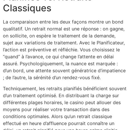
Classiques
La comparaison entre les deux façons montre un bond
qualitatif. Un retrait normal est une réponse : on gagne,
on sollicite, on espère le traitement de la demande,
sujet aux variations de traitement. Avec le Planificateur,
l’action est préventive et réfléchie. Vous choisissez le
“quand” à l’avance, ce qui change l’attente en délai
assuré. Psychologiquement, la nuance est marquée :
d’un bord, une attente souvent génératrice d’impatience
; de l’autre, la sérénité d’un rendez-vous fixé.
Techniquement, les retraits planifiés bénéficient souvent
d’un traitement optimisé. En distribuant la charge sur
différentes plages horaires, le casino peut allouer des
moyens pour réaliser votre transaction dans des
conditions optimales. Alors qu’un retrait classique
effectué en heure d’affluence pourrait connaître un