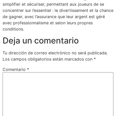
simplifier et sécuriser, permettant aux joueurs de se
concentrer sur l’essentiel : le divertissement et la chance
de gagner, avec l’assurance que leur argent est géré
avec professionnalisme et selon leurs propres
conditions.
Deja un comentario
Tu dirección de correo electrónico no será publicada.
Los campos obligatorios están marcados con
*
Comentario
*