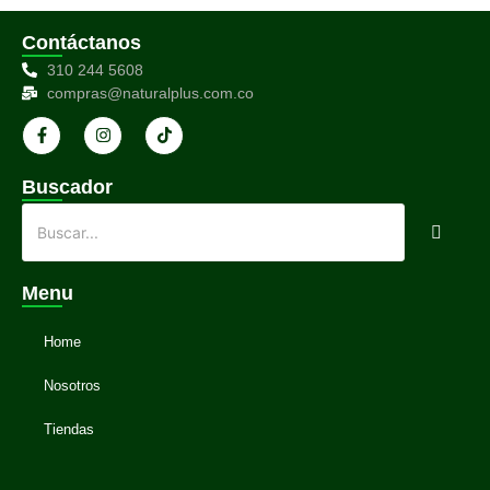
Contáctanos
310 244 5608
compras@naturalplus.com.co
Buscador
Menu
Home
Nosotros
Tiendas