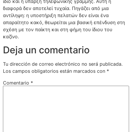
ίδιο και η ύπαρξη τηλεφωνικής γραμμής. Αυτή η
διαφορά δεν αποτελεί τυχαία. Πηγάζει από μια
αντίληψη: η υποστήριξη πελατών δεν είναι ένα
απαραίτητο κακό, θεωρείται μια βασική επένδυση στη
σχέση με τον παίκτη και στη φήμη του ίδιου του
καζίνο.
Deja un comentario
Tu dirección de correo electrónico no será publicada.
Los campos obligatorios están marcados con
*
Comentario
*