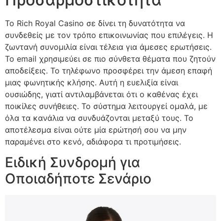
Το Rich Royal Casino σε δίνει τη δυνατότητα να
συνδεθείς με τον τρόπο επικοινωνίας που επιλέγεις. Η
ζωντανή συνομιλία είναι τέλεια για άμεσες ερωτήσεις.
Το email χρησιμεύει σε πιο σύνθετα θέματα που ζητούν
αποδείξεις. Το τηλέφωνο προσφέρει την άμεση επαφή
μιας φωνητικής κλήσης. Αυτή η ευελιξία είναι
ουσιώδης, γιατί αντιλαμβάνεται ότι ο καθένας έχει
ποικίλες συνήθειες. Το σύστημα λειτουργεί ομαλά, με
όλα τα κανάλια να συνδυάζονται μεταξύ τους. Το
αποτέλεσμα είναι ούτε μία ερώτησή σου να μην
παραμένει στο κενό, αδιάφορα τι προτιμήσεις.
Ειδική Συνδρομή για
Οποιαδήποτε Σενάριο