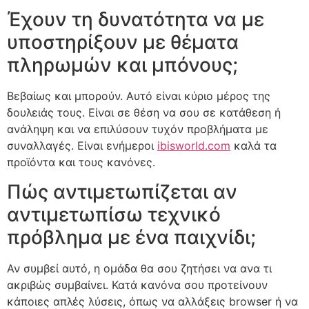
Έχουν τη δυνατότητα να με
υποστηρίξουν με θέματα
πληρωμών και μπόνους;
Βεβαίως και μπορούν. Αυτό είναι κύριο μέρος της
δουλειάς τους. Είναι σε θέση να σου σε κατάθεση ή
ανάληψη και να επιλύσουν τυχόν προβλήματα με
συναλλαγές. Είναι ενήμεροι
ibisworld.com
καλά τα
προϊόντα και τους κανόνες.
Πώς αντιμετωπίζεται αν
αντιμετωπίσω τεχνικό
πρόβλημα με ένα παιχνίδι;
Αν συμβεί αυτό, η ομάδα θα σου ζητήσει να ανα τι
ακριβώς συμβαίνει. Κατά κανόνα σου προτείνουν
κάποιες απλές λύσεις, όπως να αλλάξεις browser ή να