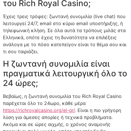
του Rich Royal Casino;
Έχεις τρεις τρόφες: ζωντανή συνομιλία (live chat) που
λειτουργεί 24/7, email στο κύριο email υποστήριξης, ή
τηλεφωνική κλήση. Σε όλα αυτά τα τρόπους μιλάς στα
Ελληνικά, οπότε έχεις τη δυνατότητα να επιλέξεις
ανάλογα με το πόσο κατεπείγον είναι το θέμα σου και
τι σου ταιριάζει.
Η ζωντανή συνομιλία είναι
πραγματικά λειτουργική όλο το
24 ώρες;
Βεβαίως, η ζωντανή συνομιλία του Rich Royal Casino
παρέχεται όλο το 24ωρο, κάθε μέρα
https://richroyalcasino.org/el-gr/
. Είναι η πιο γρήγορη
λύση για άμεσες απορίες ή τεχνικά προβλήματα.
Ακόμα και σε ώρες αιχμής, ο χρόνος αναμονής