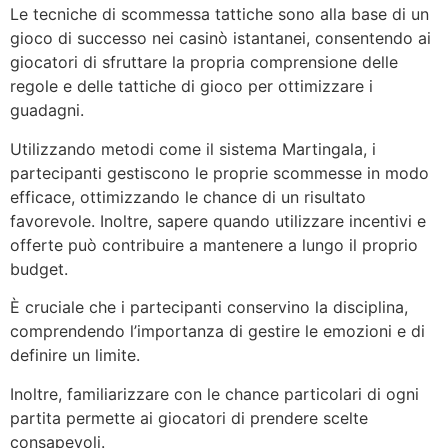
Le tecniche di scommessa tattiche sono alla base di un
gioco di successo nei casinò istantanei, consentendo ai
giocatori di sfruttare la propria comprensione delle
regole e delle tattiche di gioco per ottimizzare i
guadagni.
Utilizzando metodi come il sistema Martingala, i
partecipanti gestiscono le proprie scommesse in modo
efficace, ottimizzando le chance di un risultato
favorevole. Inoltre, sapere quando utilizzare incentivi e
offerte può contribuire a mantenere a lungo il proprio
budget.
È cruciale che i partecipanti conservino la disciplina,
comprendendo l’importanza di gestire le emozioni e di
definire un limite.
Inoltre, familiarizzare con le chance particolari di ogni
partita permette ai giocatori di prendere scelte
consapevoli.