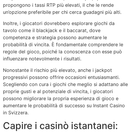
propongono i tassi RTP più elevati, il che le rende
un’opzione preferibile per chi cerca guadagni più alti.
Inoltre, i giocatori dovrebbero esplorare giochi da
tavolo come il blackjack e il baccarat, dove
competenza e strategia possono aumentare le
probabilità di vincita. È fondamentale comprendere le
regole del gioco, poiché la conoscenza con esse può
influenzare notevolmente i risultati.
Nonostante il rischio più elevato, anche i jackpot
progressivi possono offrire occasioni entusiasmanti.
Scegliendo con cura i giochi che meglio si adattano alle
proprie gusti e al potenziale di vincita, i giocatori
possono migliorare la propria esperienza di gioco e
aumentare le probabilità di successo su Instant Casino
in Svizzera.
Capire i casinò istantanei: