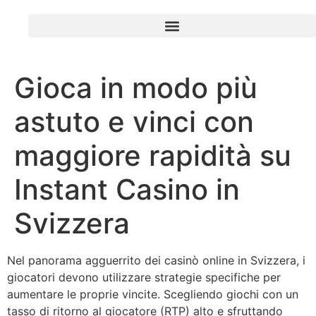
Gioca in modo più
astuto e vinci con
maggiore rapidità su
Instant Casino in
Svizzera
Nel panorama agguerrito dei casinò online in Svizzera, i
giocatori devono utilizzare strategie specifiche per
aumentare le proprie vincite. Scegliendo giochi con un
tasso di ritorno al giocatore (RTP) alto e sfruttando