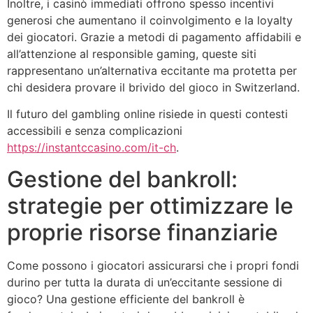
Inoltre, i casinò immediati offrono spesso incentivi
generosi che aumentano il coinvolgimento e la loyalty
dei giocatori. Grazie a metodi di pagamento affidabili e
all’attenzione al responsible gaming, queste siti
rappresentano un’alternativa eccitante ma protetta per
chi desidera provare il brivido del gioco in Switzerland.
Il futuro del gambling online risiede in questi contesti
accessibili e senza complicazioni
https://instantccasino.com/it-ch
.
Gestione del bankroll:
strategie per ottimizzare le
proprie risorse finanziarie
Come possono i giocatori assicurarsi che i propri fondi
durino per tutta la durata di un’eccitante sessione di
gioco? Una gestione efficiente del bankroll è