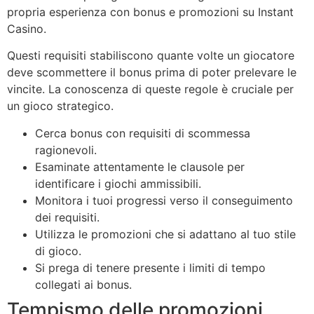
propria esperienza con bonus e promozioni su Instant
Casino.
Questi requisiti stabiliscono quante volte un giocatore
deve scommettere il bonus prima di poter prelevare le
vincite. La conoscenza di queste regole è cruciale per
un gioco strategico.
Cerca bonus con requisiti di scommessa
ragionevoli.
Esaminate attentamente le clausole per
identificare i giochi ammissibili.
Monitora i tuoi progressi verso il conseguimento
dei requisiti.
Utilizza le promozioni che si adattano al tuo stile
di gioco.
Si prega di tenere presente i limiti di tempo
collegati ai bonus.
Tempismo delle promozioni