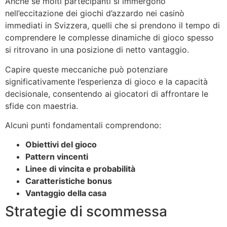
Anche se molti partecipanti si immergono
nell’eccitazione dei giochi d’azzardo nei casinò
immediati in Svizzera, quelli che si prendono il tempo di
comprendere le complesse dinamiche di gioco spesso
si ritrovano in una posizione di netto vantaggio.
Capire queste meccaniche può potenziare
significativamente l’esperienza di gioco e la capacità
decisionale, consentendo ai giocatori di affrontare le
sfide con maestria.
Alcuni punti fondamentali comprendono:
Obiettivi del gioco
Pattern vincenti
Linee di vincita e probabilità
Caratteristiche bonus
Vantaggio della casa
Strategie di scommessa