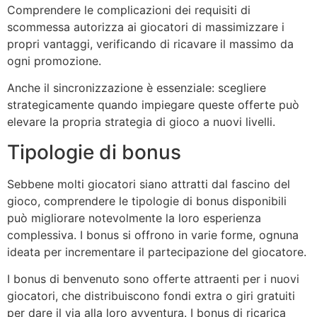
Comprendere le complicazioni dei requisiti di
scommessa autorizza ai giocatori di massimizzare i
propri vantaggi, verificando di ricavare il massimo da
ogni promozione.
Anche il sincronizzazione è essenziale: scegliere
strategicamente quando impiegare queste offerte può
elevare la propria strategia di gioco a nuovi livelli.
Tipologie di bonus
Sebbene molti giocatori siano attratti dal fascino del
gioco, comprendere le tipologie di bonus disponibili
può migliorare notevolmente la loro esperienza
complessiva. I bonus si offrono in varie forme, ognuna
ideata per incrementare il partecipazione del giocatore.
I bonus di benvenuto sono offerte attraenti per i nuovi
giocatori, che distribuiscono fondi extra o giri gratuiti
per dare il via alla loro avventura. I bonus di ricarica