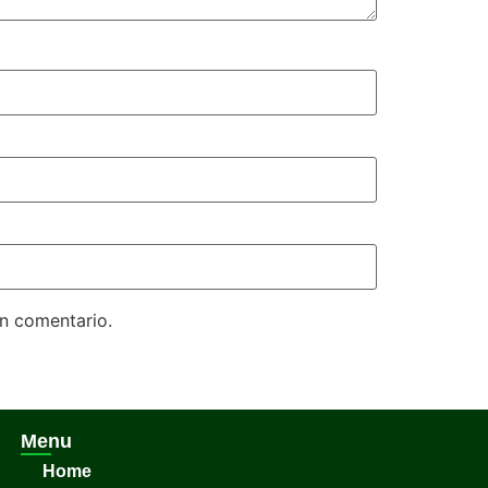
un comentario.
Menu
Home