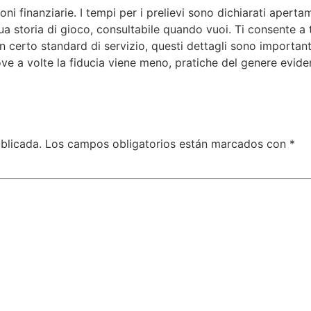
i finanziarie. I tempi per i prelievi sono dichiarati aperta
tua storia di gioco, consultabile quando vuoi. Ti consente a 
i a un certo standard di servizio, questi dettagli sono import
dove a volte la fiducia viene meno, pratiche del genere evid
blicada.
Los campos obligatorios están marcados con
*