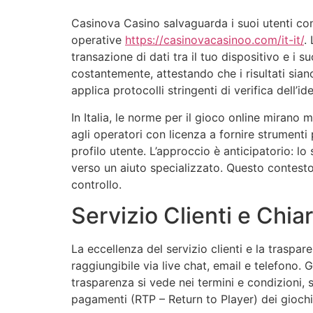
Casinova Casino salvaguarda i suoi utenti con 
operative
https://casinovacasinoo.com/it-it/
.
transazione di dati tra il tuo dispositivo e i
costantemente, attestando che i risultati sian
applica protocolli stringenti di verifica dell’i
In Italia, le norme per il gioco online mirano
agli operatori con licenza a fornire strumenti 
profilo utente. L’approccio è anticipatorio: l
verso un aiuto specializzato. Questo contest
controllo.
Servizio Clienti e Chi
La eccellenza del servizio clienti e la traspar
raggiungibile via live chat, email e telefono. 
trasparenza si vede nei termini e condizioni, 
pagamenti (RTP – Return to Player) dei giochi,