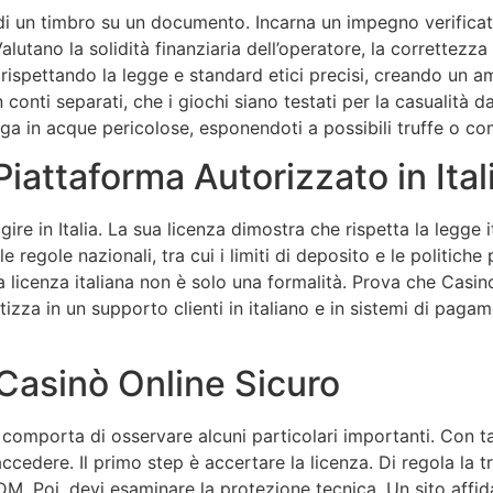
di un timbro su un documento. Incarna un impegno verificato
alutano la solidità finanziaria dell’operatore, la correttezza 
 rispettando la legge e standard etici precisi, creando un a
n conti separati, che i giochi siano testati per la casualità da
iga in acque pericolose, esponendoti a possibili truffe o c
iattaforma Autorizzato in Ital
e in Italia. La sua licenza dimostra che rispetta la legge it
 regole nazionali, tra cui i limiti di deposito e le politich
a licenza italiana non è solo una formalità. Prova che Casin
etizza in un supporto clienti in italiano e in sistemi di paga
asinò Online Sicuro
mporta di osservare alcuni particolari importanti. Con tanti 
ccedere. Il primo step è accertare la licenza. Di regola la 
DM. Poi, devi esaminare la protezione tecnica. Un sito affid