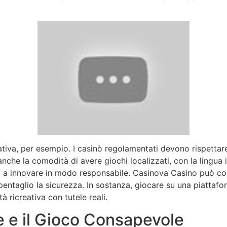
erativa, per esempio. I casinò regolamentati devono rispettare 
è anche la comodità di avere giochi localizzati, con la lingua i
i a innovare in modo responsabile. Casinova Casino può cos
pentaglio la sicurezza. In sostanza, giocare su una piattafo
 ricreativa con tutele reali.
e e il Gioco Consapevole