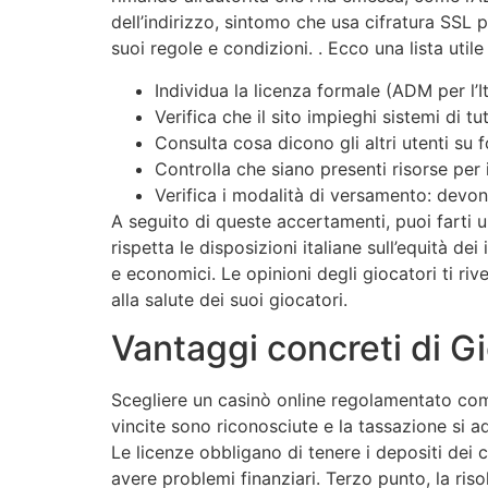
dell’indirizzo, sintomo che usa cifratura SSL 
suoi regole e condizioni. . Ecco una lista utile
Individua la licenza formale (ADM per l’It
Verifica che il sito impieghi sistemi di 
Consulta cosa dicono gli altri utenti su f
Controlla che siano presenti risorse per
Verifica i modalità di versamento: devono 
A seguito di queste accertamenti, puoi farti u
rispetta le disposizioni italiane sull’equità d
e economici. Le opinioni degli giocatori ti riv
alla salute dei suoi giocatori.
Vantaggi concreti di 
Scegliere un casinò online regolamentato come
vincite sono riconosciute e la tassazione si a
Le licenze obbligano di tenere i depositi dei c
avere problemi finanziari. Terzo punto, la riso