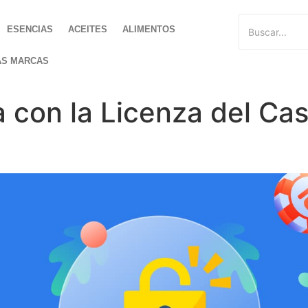
ESENCIAS
ACEITES
ALIMENTOS
AS MARCAS
a con la Licenza del Ca