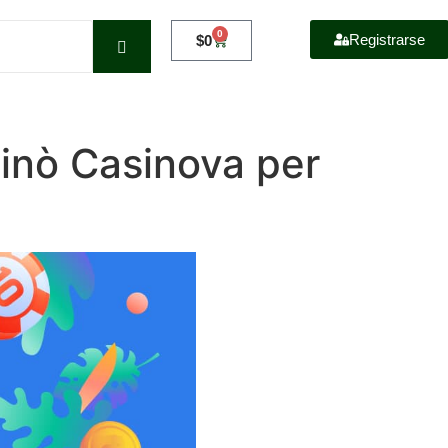
0
Registrarse
$
0
sinò Casinova per