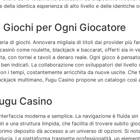
 della identica esperienza di alto livello e delle identiche
 Giochi per Ogni Giocatore
eria di giochi. Annovera migliaia di titoli dai provider più fa
casinò come roulette, blackjack e baccarat, offerti sia in ve
, con tornei e tavoli a denaro reale. Ogni gioco è pensato 
 ben indicati. La collaborazione con sviluppatori del livell
on i tempi, costantemente arricchita da nuove uscite. Che t
 blackjack multimano, Fugu Casino propone un catalogo così
Fugu Casino
’interfaccia moderna e semplice. La navigazione è fluida sin 
ti e una struttura limpida, che facilita di trovare subito gio
primo deposito dà accesso a un universo di opzioni. Si nota s
fiducia. La piattaforma trasmette professionalità, un elemen