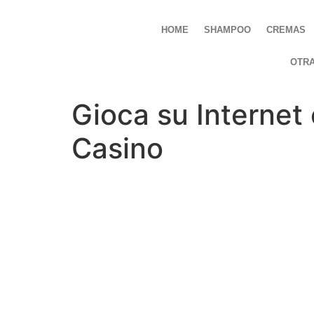
HOME
SHAMPOO
CREMAS
OTR
Gioca su Internet 
Casino