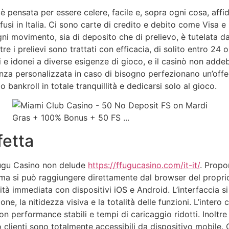
è pensata per essere celere, facile e, sopra ogni cosa, affi
i in Italia. Ci sono carte di credito e debito come Visa e 
i movimento, sia di deposito che di prelievo, è tutelata dai 
tre i prelievi sono trattati con efficacia, di solito entro 
ili e idonei a diverse esigenze di gioco, e il casinò non add
nza personalizzata in caso di bisogno perfezionano un’offert
 bankroll in totale tranquillità e dedicarsi solo al gioco.
fetta
 Fugu Casino non delude
https://ffugucasino.com/it-it/
. Propo
ma si può raggiungere direttamente dal browser del proprio 
ità immediata con dispositivi iOS e Android. L’interfaccia s
ne, la nitidezza visiva e la totalità delle funzioni. L’intero 
con performance stabili e tempi di caricaggio ridotti. Inoltre
io clienti sono totalmente accessibili da dispositivo mobile.