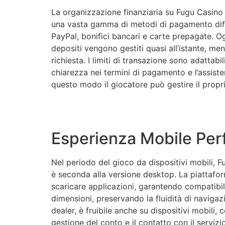
La organizzazione finanziaria su Fugu Casino 
una vasta gamma di metodi di pagamento diffus
PayPal, bonifici bancari e carte prepagate. Ogn
depositi vengono gestiti quasi all’istante, men
richiesta. I limiti di transazione sono adattab
chiarezza nei termini di pagamento e l’assiste
questo modo il giocatore può gestire il proprio
Esperienza Mobile Per
Nel periodo del gioco da dispositivi mobili,
è seconda alla versione desktop. La piattafor
scaricare applicazioni, garantendo compatibil
dimensioni, preservando la fluidità di navigazio
dealer, è fruibile anche su dispositivi mobili, 
gestione del conto e il contatto con il serviz