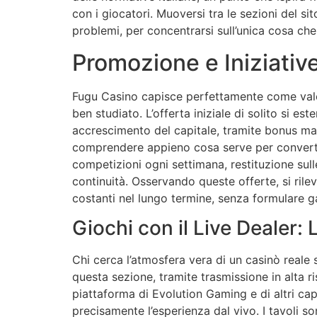
con i giocatori. Muoversi tra le sezioni del s
problemi, per concentrarsi sull’unica cosa ch
Promozione e Iniziative 
Fugu Casino capisce perfettamente come valori
ben studiato. L’offerta iniziale di solito si 
accrescimento del capitale, tramite bonus mat
comprendere appieno cosa serve per convertire
competizioni ogni settimana, restituzione sull
continuità. Osservando queste offerte, si rile
costanti nel lungo termine, senza formulare g
Giochi con il Live Dealer:
Chi cerca l’atmosfera vera di un casinò reale 
questa sezione, tramite trasmissione in alta r
piattaforma di Evolution Gaming e di altri cap
precisamente l’esperienza dal vivo. I tavoli 