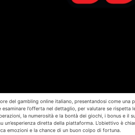
ttore del gambling online italiano, presentandosi come una p
e esaminare l’offerta nel dettaglio, per valutare se rispetta
 operazioni, la numerosità e la bontà dei giochi, i bonus e il
 un’esperienza diretta della piattaforma. L’obiettivo è chi
ca emozioni e la chance di un buon colpo di fortuna.