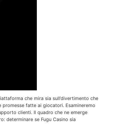
iattaforma che mira sia sull’divertimento che
 le promesse fatte ai giocatori. Esamineremo
 supporto clienti. Il quadro che ne emerge
aro: determinare se Fugu Casino sia