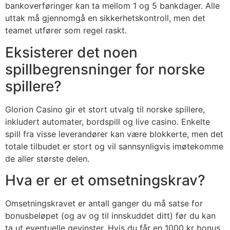
bankoverføringer kan ta mellom 1 og 5 bankdager. Alle
uttak må gjennomgå en sikkerhetskontroll, men det
teamet utfører som regel raskt.
Eksisterer det noen
spillbegrensninger for norske
spillere?
Glorion Casino gir et stort utvalg til norske spillere,
inkludert automater, bordspill og live casino. Enkelte
spill fra visse leverandører kan være blokkerte, men det
totale tilbudet er stort og vil sannsynligvis imøtekomme
de aller største delen.
Hva er er et omsetningskrav?
Omsetningskravet er antall ganger du må satse for
bonusbeløpet (og av og til innskuddet ditt) før du kan
ta ut eventuelle gevinster. Hvis du får en 1000 kr bonus