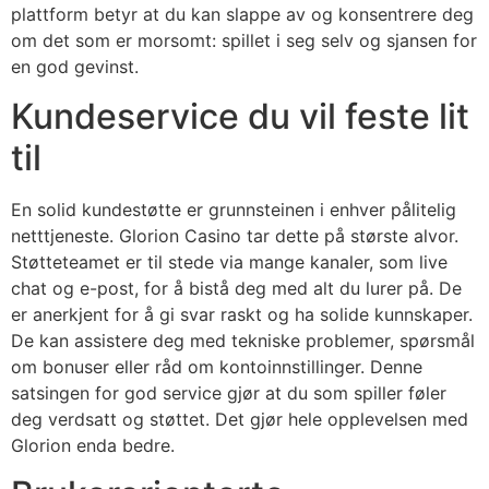
plattform betyr at du kan slappe av og konsentrere deg
om det som er morsomt: spillet i seg selv og sjansen for
en god gevinst.
Kundeservice du vil feste lit
til
En solid kundestøtte er grunnsteinen i enhver pålitelig
netttjeneste. Glorion Casino tar dette på største alvor.
Støtteteamet er til stede via mange kanaler, som live
chat og e-post, for å bistå deg med alt du lurer på. De
er anerkjent for å gi svar raskt og ha solide kunnskaper.
De kan assistere deg med tekniske problemer, spørsmål
om bonuser eller råd om kontoinnstillinger. Denne
satsingen for god service gjør at du som spiller føler
deg verdsatt og støttet. Det gjør hele opplevelsen med
Glorion enda bedre.