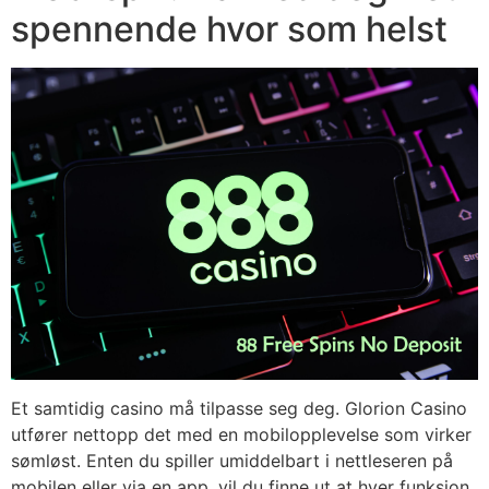
spennende hvor som helst
Et samtidig casino må tilpasse seg deg. Glorion Casino
utfører nettopp det med en mobilopplevelse som virker
sømløst. Enten du spiller umiddelbart i nettleseren på
mobilen eller via en app, vil du finne ut at hver funksjon