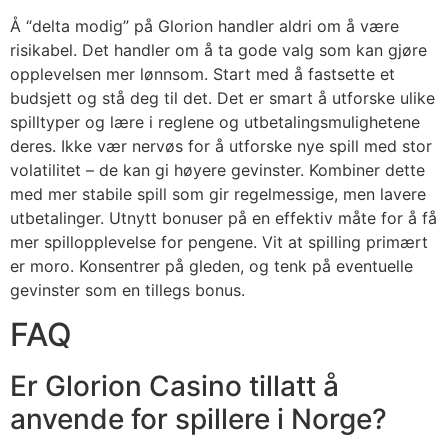
Å “delta modig” på Glorion handler aldri om å være
risikabel. Det handler om å ta gode valg som kan gjøre
opplevelsen mer lønnsom. Start med å fastsette et
budsjett og stå deg til det. Det er smart å utforske ulike
spilltyper og lære i reglene og utbetalingsmulighetene
deres. Ikke vær nervøs for å utforske nye spill med stor
volatilitet – de kan gi høyere gevinster. Kombiner dette
med mer stabile spill som gir regelmessige, men lavere
utbetalinger. Utnytt bonuser på en effektiv måte for å få
mer spillopplevelse for pengene. Vit at spilling primært
er moro. Konsentrer på gleden, og tenk på eventuelle
gevinster som en tillegs bonus.
FAQ
Er Glorion Casino tillatt å
anvende for spillere i Norge?