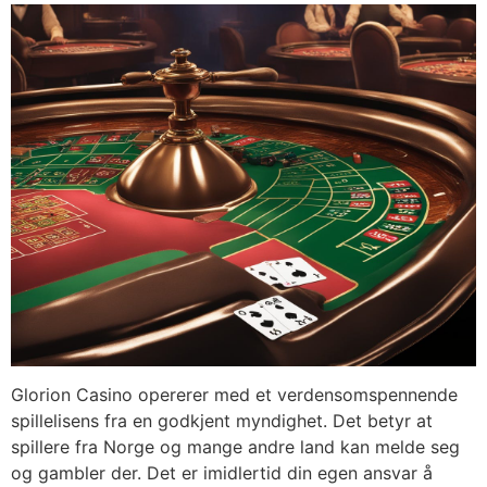
Glorion Casino opererer med et verdensomspennende
spillelisens fra en godkjent myndighet. Det betyr at
spillere fra Norge og mange andre land kan melde seg
og gambler der. Det er imidlertid din egen ansvar å