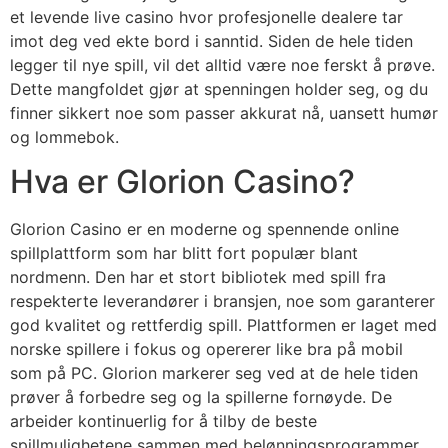
et levende live casino hvor profesjonelle dealere tar
imot deg ved ekte bord i sanntid. Siden de hele tiden
legger til nye spill, vil det alltid være noe ferskt å prøve.
Dette mangfoldet gjør at spenningen holder seg, og du
finner sikkert noe som passer akkurat nå, uansett humør
og lommebok.
Hva er Glorion Casino?
Glorion Casino er en moderne og spennende online
spillplattform som har blitt fort populær blant
nordmenn. Den har et stort bibliotek med spill fra
respekterte leverandører i bransjen, noe som garanterer
god kvalitet og rettferdig spill. Plattformen er laget med
norske spillere i fokus og opererer like bra på mobil
som på PC. Glorion markerer seg ved at de hele tiden
prøver å forbedre seg og la spillerne fornøyde. De
arbeider kontinuerlig for å tilby de beste
spillmulighetene sammen med belønningsprogrammer