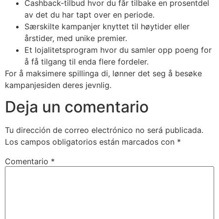
Cashback-tilbud hvor du får tilbake en prosentdel
av det du har tapt over en periode.
Særskilte kampanjer knyttet til høytider eller
årstider, med unike premier.
Et lojalitetsprogram hvor du samler opp poeng for
å få tilgang til enda flere fordeler.
For å maksimere spillinga di, lønner det seg å besøke
kampanjesiden deres jevnlig.
Deja un comentario
Tu dirección de correo electrónico no será publicada.
Los campos obligatorios están marcados con
*
Comentario
*