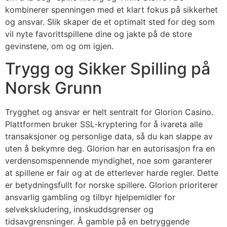
kombinerer spenningen med et klart fokus på sikkerhet
og ansvar. Slik skaper de et optimalt sted for deg som
vil nyte favorittspillene dine og jakte på de store
gevinstene, om og om igjen.
Trygg og Sikker Spilling på
Norsk Grunn
Trygghet og ansvar er helt sentralt for Glorion Casino.
Plattformen bruker SSL-kryptering for å ivareta alle
transaksjoner og personlige data, så du kan slappe av
uten å bekymre deg. Glorion har en autorisasjon fra en
verdensomspennende myndighet, noe som garanterer
at spillene er fair og at de etterlever harde regler. Dette
er betydningsfullt for norske spillere. Glorion prioriterer
ansvarlig gambling og tilbyr hjelpemidler for
selvekskludering, innskuddsgrenser og
tidsavgrensninger. Å gamble på en betryggende