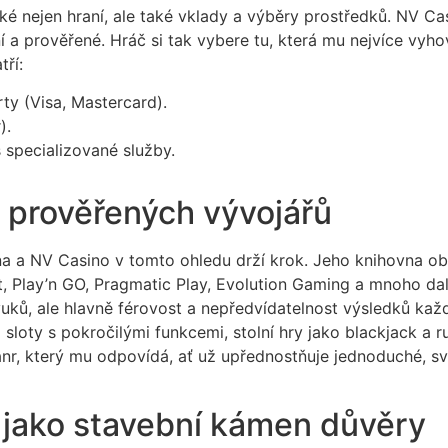
dké nejen hraní, ale také vklady a výběry prostředků. NV Ca
í a prověřené. Hráč si tak vybere tu, která mu nejvíce vyho
ří:
ty (Visa, Mastercard).
).
specializované služby.
d prověřených vývojářů
a a NV Casino v tomto ohledu drží krok. Jeho knihovna obsa
t, Play’n GO, Pragmatic Play, Evolution Gaming a mnoho dal
ků, ale hlavně férovost a nepředvídatelnost výsledků každ
o sloty s pokročilými funkcemi, stolní hry jako blackjack a r
nr, který mu odpovídá, ať už upřednostňuje jednoduché, svi
 jako stavební kámen důvěry