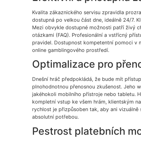
Kvalita zákaznického servisu zpravidla prozr
dostupná po velkou část dne, ideálně 24/7. K
Mezi obvykle dostupné možnosti patří živý 
otázkami (FAQ). Profesionální a vstřícný pří
pravidel. Dostupnost kompetentní pomoci v m
online gamblingového prostředí.
Optimalizace pro přeno
Dnešní hráč předpokládá, že bude mít přístup
plnohodnotnou přenosnou zkušenost. Jeho we
jakéhokoli mobilního přístroje nebo tabletu. 
kompletní vstup ke všem hrám, klientským na
rychlost je přizpůsoben tak, aby ani vizuáln
absolutní potřebou.
Pestrost platebních m