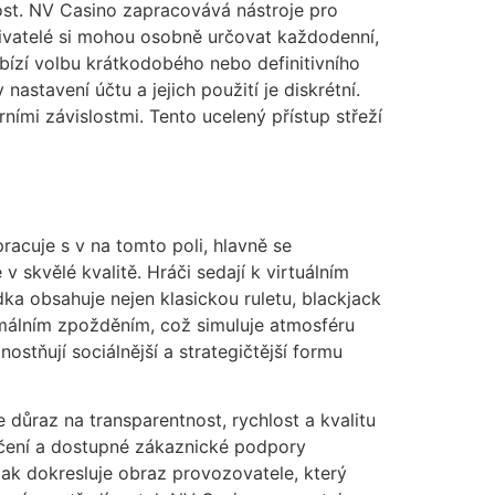
ost. NV Casino zapracovává nástroje pro
živatelé si mohou osobně určovat každodenní,
abízí volbu krátkodobého nebo definitivního
astavení účtu a jejich použití je diskrétní.
ími závislostmi. Tento ucelený přístup střeží
racuje s v na tomto poli, hlavně se
 skvělé kvalitě. Hráči sedají k virtuálním
dka obsahuje nejen klasickou ruletu, blackjack
nimálním zpožděním, což simuluje atmosféru
stňují sociálnější a strategičtější formu
důraz na transparentnost, rychlost a kvalitu
ečení a dostupné zákaznické podpory
ak dokresluje obraz provozovatele, který