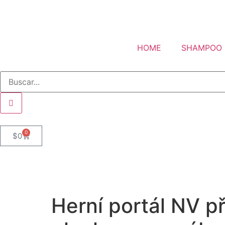
HOME
SHAMPOO
0
$
0
Herní portál NV př