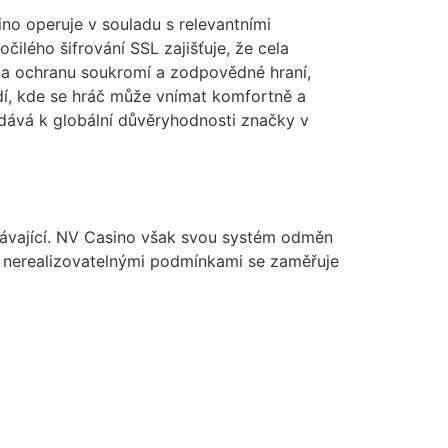
no operuje v souladu s relevantními
ilého šifrování SSL zajišťuje, že cela
na ochranu soukromí a zodpovědné hraní,
dí, kde se hráč může vnímat komfortně a
idává k globální důvěryhodnosti značky v
stávající. NV Casino však svou systém odměn
s nerealizovatelnými podmínkami se zaměřuje