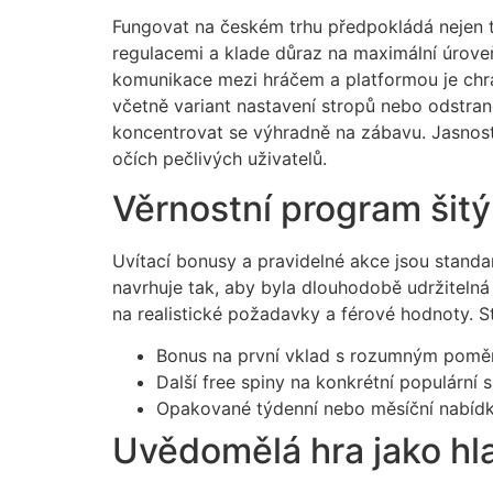
Fungovat na českém trhu předpokládá nejen te
regulacemi a klade důraz na maximální úroveň 
komunikace mezi hráčem a platformou je chr
včetně variant nastavení stropů nebo odstran
koncentrovat se výhradně na zábavu. Jasnost
očích pečlivých uživatelů.
Věrnostní program šit
Uvítací bonusy a pravidelné akce jsou standa
navrhuje tak, aby byla dlouhodobě udržiteln
na realistické požadavky a férové hodnoty. S
Bonus na první vklad s rozumným poměr
Další free spiny na konkrétní populární s
Opakované týdenní nebo měsíční nabídky
Uvědomělá hra jako hla