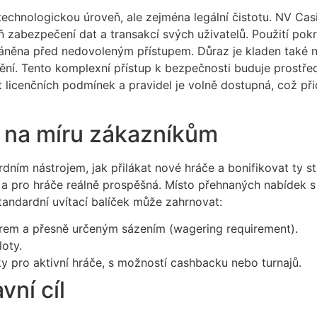
chnologickou úroveň, ale zejména legální čistotu. NV Casi
zabezpečení dat a transakcí svých uživatelů. Použití pokroč
áněna před nedovoleným přístupem. Důraz je kladen také 
ění. Tento komplexní přístup k bezpečnosti buduje prostře
 licenčních podmínek a pravidel je volně dostupná, což př
ý na míru zákazníkům
rdním nástrojem, jak přilákat nové hráče a bonifikovat ty 
á a pro hráče reálně prospěšná. Místo přehnaných nabídek 
tandardní uvítací balíček může zahrnovat:
em a přesně určeným sázením (wagering requirement).
loty.
 pro aktivní hráče, s možností cashbacku nebo turnajů.
vní cíl