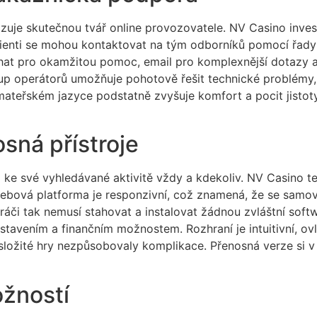
azuje skutečnou tvář online provozovatele. NV Casino inves
lienti se mohou kontaktovat na tým odborníků pomocí řady 
chat pro okamžitou pomoc, email pro komplexnější dotazy 
stup operátorů umožňuje pohotově řešit technické problémy,
ateřském jazyce podstatně zvyšuje komfort a pocit jistot
sná přístroje
 ke své vyhledávané aktivitě vždy a kdekoliv. NV Casino te
bová platforma je responzivní, což znamená, že se samo
Hráči tak nemusí stahovat a instalovat žádnou zvláštní soft
stavením a finančním možnostem. Rozhraní je intuitivní, o
ě složité hry nezpůsobovaly komplikace. Přenosná verze si 
ožností