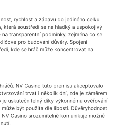
nost, rychlost a zábavu do jediného celku
, která soustředí se na hladký a uspokojivý
ně na transparentní podmínky, zejména co se
klíčové pro budování důvěry. Spojení
ředí, kde se hráč může koncentrovat na
t hráčů. NV Casino tuto premisu akceptovalo
vrzování trvat i několik dní, zde je záměrem
up je uskutečnitelný díky výkonnému ověřování
může být použita dle libosti. Důvěryhodnost
u. NV Casino srozumitelně komunikuje možné
nutí.