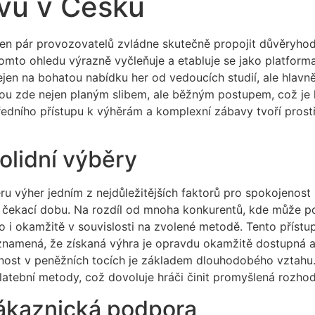
vu v Česku
 jen pár provozovatelů zvládne skutečně propojit důvěryhod
omto ohledu výrazně vyčleňuje a etabluje se jako platforma
nejen na bohatou nabídku her od vedoucích studií, ale hlav
sou zde nejen planým slibem, ale běžným postupem, což je 
edního přístupu k výhěrám a komplexní zábavy tvoří prost
olidní výběry
běru výher jedním z nejdůležitějších faktorů pro spokojenos
 čekací dobu. Na rozdíl od mnoha konkurentů, kde může pot
o i okamžitě v souvislosti na zvolené metodě. Tento příst
namená, že získaná výhra je opravdu okamžitě dostupná a 
řenost v peněžních tocích je základem dlouhodobého vztah
latební metody, což dovoluje hráči činit promyšlená rozhod
zákaznická podpora