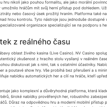
ru nikoli jako pouhou formalitu, ale jako morální povinn
y umožnilo hráčům mít svůj herní přístup pod dohledem. U
, ztráty nebo časový úsek prožitý hraním. Platforma také n
ad hrou kontrolu. Tyto nástroje jsou jednoduše dostupné v n
cializované organizace specializující se na podporu s hern
itek z reálného času
ábavy oblast živého kasina (Live Casino). NV Casino spolup
tentický zkušenost z hracího stolu vysílaný v reálném čase v
ohou diskutovat jak s nimi, tak s ostatními účastníky. Nabí
o her a poutavé show hry. Vše probíhá bez přerušení a s mi
uje nabídku automatických her a cílí na hráče, kteří upředno
ntuje jako komplexní a důvěryhodná platforma, která klade 
ýběrů, široké nabídky prověřených her, robustního zabezp
ráčů. Důraz na odpovědnou hru a moderní mobilní přístup p