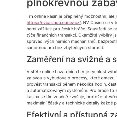
plnokrevnou zába
Trh online kasin je přeplněný možnostmi, ale
https://nvcasinoo.eu/cs-cz/
. NV Casino se v t
herní zážitek pro české hráče. Soustředí se 
týče finančních transakcí. Okamžité výběry j
spravedlivých herních mechanismů, bezprostř
samotnou hru bez zbytečných starostí.
Zaměření na svižné a s
V sféře online hazardních her je rychlost vý
za svou a vybudovalo procesy, které omezují
provést transakci během několika hodin, čast
a automatizovaným systémům. Pro hráče to z
kasina se tím značně zvyšuje, protože otev
maximální částky a technické detaily každé p
Efektivní a přístupná 