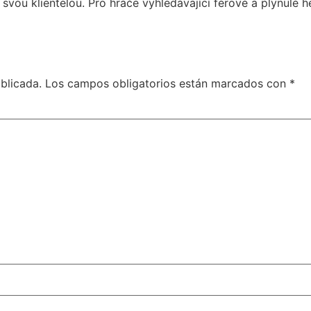
vou klientelou. Pro hráče vyhledávající férové a plynulé h
blicada.
Los campos obligatorios están marcados con
*