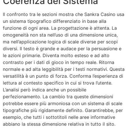
Coerenza del Sistema
Il confronto tra le sezioni mostra che Sankra Casino usa
un sistema tipografico differenziato in base alla
funzione di ogni area. La progettazione è attenta. La
omogeneità non sta nell’uso di una dimensione unica,
ma nell’applicazione logica di scale diverse per scopi
diversi. Il testo è grande e audace per la persuasione e
le azioni primarie. Diventa molto esteso e ad alto
contrasto per i dati di gioco in tempo reale. Ritorna
normale e ad alta leggibilità per i testi normativi. Questa
versatilità è un punto di forza. Conforma l’esperienza di
lettura al contesto specifico in cui si trova l’utente.
L’analisi però indica anche un possibile
perfezionamento. La cambio tra queste dimensioni
potrebbe essere più armoniosa con un sistema di scale
tipografiche più rigidamente definito. Garantirebbe, per
esempio, che tutti i sottotitoli nelle aree informative
abbiano la stessa dimensione relativa in tutto il sito.