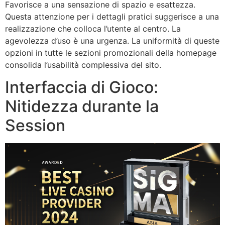
Favorisce a una sensazione di spazio e esattezza.
Questa attenzione per i dettagli pratici suggerisce a una
realizzazione che colloca l’utente al centro. La
agevolezza d’uso è una urgenza. La uniformità di queste
opzioni in tutte le sezioni promozionali della homepage
consolida l’usabilità complessiva del sito.
Interfaccia di Gioco:
Nitidezza durante la
Session