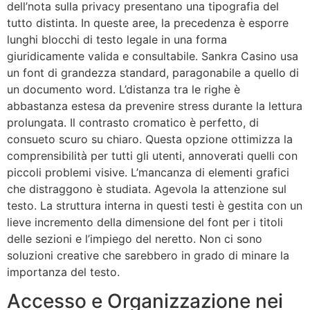
dell’nota sulla privacy presentano una tipografia del
tutto distinta. In queste aree, la precedenza è esporre
lunghi blocchi di testo legale in una forma
giuridicamente valida e consultabile. Sankra Casino usa
un font di grandezza standard, paragonabile a quello di
un documento word. L’distanza tra le righe è
abbastanza estesa da prevenire stress durante la lettura
prolungata. Il contrasto cromatico è perfetto, di
consueto scuro su chiaro. Questa opzione ottimizza la
comprensibilità per tutti gli utenti, annoverati quelli con
piccoli problemi visive. L’mancanza di elementi grafici
che distraggono è studiata. Agevola la attenzione sul
testo. La struttura interna in questi testi è gestita con un
lieve incremento della dimensione del font per i titoli
delle sezioni e l’impiego del neretto. Non ci sono
soluzioni creative che sarebbero in grado di minare la
importanza del testo.
Accesso e Organizzazione nei