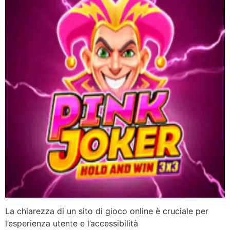
La chiarezza di un sito di gioco online è cruciale per
l’esperienza utente e l’accessibilità