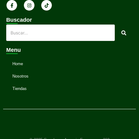
Buscador
Menu
Home
Nosotros
Tiendas