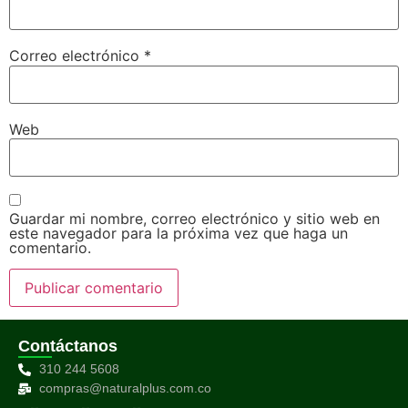
Correo electrónico
*
Web
Guardar mi nombre, correo electrónico y sitio web en
este navegador para la próxima vez que haga un
comentario.
Contáctanos
310 244 5608
compras@naturalplus.com.co