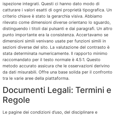
ispezione integrati. Questi ci hanno dato modo di
catturare i valori esatti di ogni proprietà tipografica. Un
criterio chiave è stato la gerarchia visiva. Abbiamo
rilevato come dimensioni diverse orientano lo sguardo,
distinguendo i titoli dai pulsanti e dai paragrafi. Un altro
punto importante era la consistenza. Accertavamo se
dimensioni simili venivano usate per funzioni simili in
sezioni diverse del sito. La valutazione del contrasto è
stata determinata numericamente. Il rapporto minimo
raccomandato per il testo normale è 4.5:1. Questo
metodo accurato assicura che le osservazioni derivino
da dati misurabili. Offre una base solida per il confronto
tra le varie aree della piattaforma.
Documenti Legali: Termini e
Regole
Le pagine dei condizioni d’uso, del disciplinare e