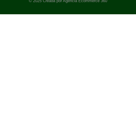
© 2025 Creada por Agencia Ecommerce 360