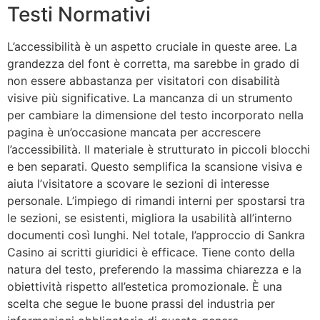
Testi Normativi
L’accessibilità è un aspetto cruciale in queste aree. La
grandezza del font è corretta, ma sarebbe in grado di
non essere abbastanza per visitatori con disabilità
visive più significative. La mancanza di un strumento
per cambiare la dimensione del testo incorporato nella
pagina è un’occasione mancata per accrescere
l’accessibilità. Il materiale è strutturato in piccoli blocchi
e ben separati. Questo semplifica la scansione visiva e
aiuta l’visitatore a scovare le sezioni di interesse
personale. L’impiego di rimandi interni per spostarsi tra
le sezioni, se esistenti, migliora la usabilità all’interno
documenti così lunghi. Nel totale, l’approccio di Sankra
Casino ai scritti giuridici è efficace. Tiene conto della
natura del testo, preferendo la massima chiarezza e la
obiettività rispetto all’estetica promozionale. È una
scelta che segue le buone prassi del industria per