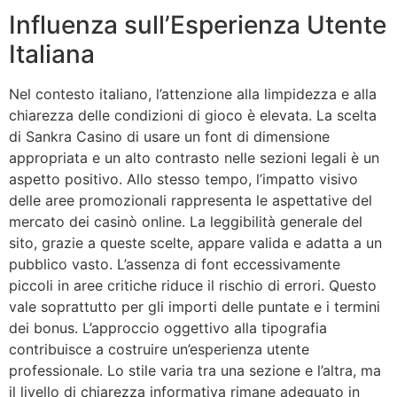
Influenza sull’Esperienza Utente
Italiana
Nel contesto italiano, l’attenzione alla limpidezza e alla
chiarezza delle condizioni di gioco è elevata. La scelta
di Sankra Casino di usare un font di dimensione
appropriata e un alto contrasto nelle sezioni legali è un
aspetto positivo. Allo stesso tempo, l’impatto visivo
delle aree promozionali rappresenta le aspettative del
mercato dei casinò online. La leggibilità generale del
sito, grazie a queste scelte, appare valida e adatta a un
pubblico vasto. L’assenza di font eccessivamente
piccoli in aree critiche riduce il rischio di errori. Questo
vale soprattutto per gli importi delle puntate e i termini
dei bonus. L’approccio oggettivo alla tipografia
contribuisce a costruire un’esperienza utente
professionale. Lo stile varia tra una sezione e l’altra, ma
il livello di chiarezza informativa rimane adeguato in