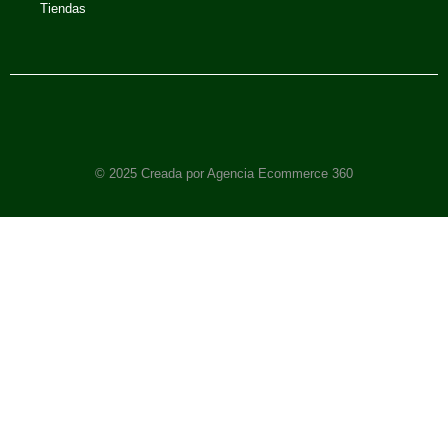
Tiendas
© 2025 Creada por Agencia Ecommerce 360