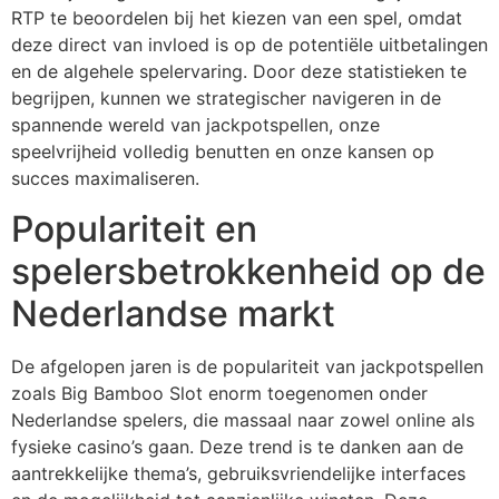
RTP te beoordelen bij het kiezen van een spel, omdat
deze direct van invloed is op de potentiële uitbetalingen
en de algehele spelervaring. Door deze statistieken te
begrijpen, kunnen we strategischer navigeren in de
spannende wereld van jackpotspellen, onze
speelvrijheid volledig benutten en onze kansen op
succes maximaliseren.
Populariteit en
spelersbetrokkenheid op de
Nederlandse markt
De afgelopen jaren is de populariteit van jackpotspellen
zoals Big Bamboo Slot enorm toegenomen onder
Nederlandse spelers, die massaal naar zowel online als
fysieke casino’s gaan. Deze trend is te danken aan de
aantrekkelijke thema’s, gebruiksvriendelijke interfaces