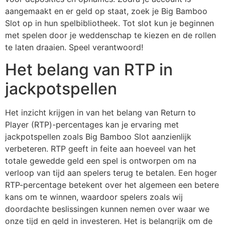
aangemaakt en er geld op staat, zoek je Big Bamboo
Slot op in hun spelbibliotheek. Tot slot kun je beginnen
met spelen door je weddenschap te kiezen en de rollen
te laten draaien. Speel verantwoord!
Het belang van RTP in
jackpotspellen
Het inzicht krijgen in van het belang van Return to
Player (RTP)-percentages kan je ervaring met
jackpotspellen zoals Big Bamboo Slot aanzienlijk
verbeteren. RTP geeft in feite aan hoeveel van het
totale gewedde geld een spel is ontworpen om na
verloop van tijd aan spelers terug te betalen. Een hoger
RTP-percentage betekent over het algemeen een betere
kans om te winnen, waardoor spelers zoals wij
doordachte beslissingen kunnen nemen over waar we
onze tijd en geld in investeren. Het is belangrijk om de