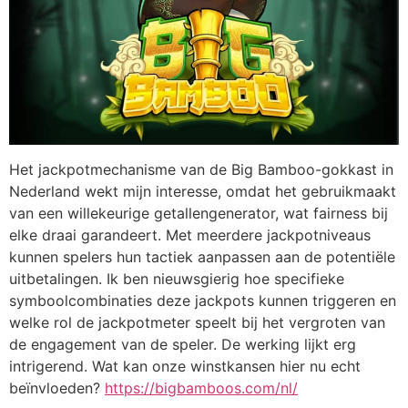
Het jackpotmechanisme van de Big Bamboo-gokkast in
Nederland wekt mijn interesse, omdat het gebruikmaakt
van een willekeurige getallengenerator, wat fairness bij
elke draai garandeert. Met meerdere jackpotniveaus
kunnen spelers hun tactiek aanpassen aan de potentiële
uitbetalingen. Ik ben nieuwsgierig hoe specifieke
symboolcombinaties deze jackpots kunnen triggeren en
welke rol de jackpotmeter speelt bij het vergroten van
de engagement van de speler. De werking lijkt erg
intrigerend. Wat kan onze winstkansen hier nu echt
beïnvloeden?
https://bigbamboos.com/nl/