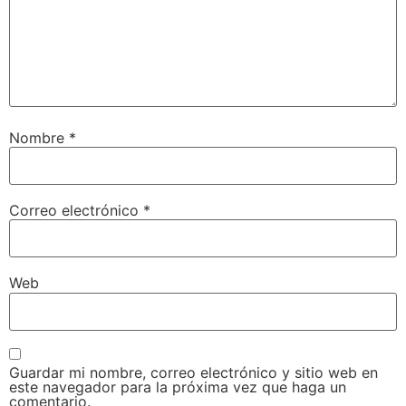
Nombre
*
Correo electrónico
*
Web
Guardar mi nombre, correo electrónico y sitio web en
este navegador para la próxima vez que haga un
comentario.