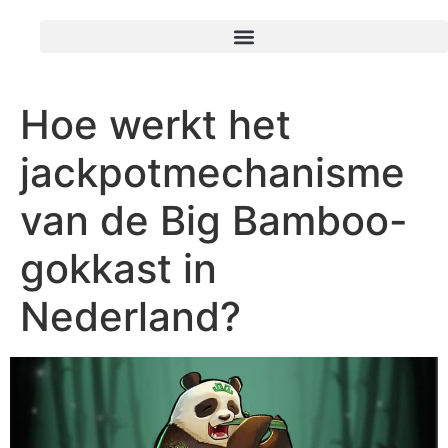
Hoe werkt het
jackpotmechanisme
van de Big Bamboo-
gokkast in
Nederland?