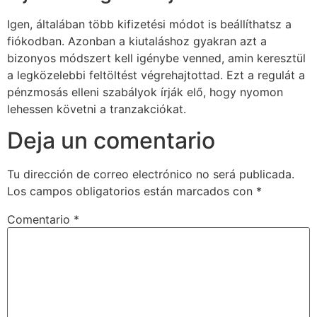
Igen, általában több kifizetési módot is beállíthatsz a
fiókodban. Azonban a kiutaláshoz gyakran azt a
bizonyos módszert kell igénybe venned, amin keresztül
a legközelebbi feltöltést végrehajtottad. Ezt a regulát a
pénzmosás elleni szabályok írják elő, hogy nyomon
lehessen követni a tranzakciókat.
Deja un comentario
Tu dirección de correo electrónico no será publicada.
Los campos obligatorios están marcados con
*
Comentario
*