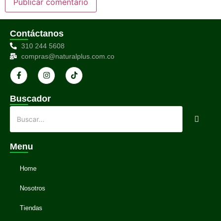
Contáctanos
310 244 5608
compras@naturalplus.com.co
Buscador
Menu
Home
Nosotros
Tiendas