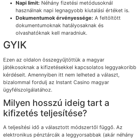
Napi limit:
Néhány fizetési metódusoknál
használnak napi legnagyobb kiutalási értéket is.
Dokumentumok érvényessége:
A feltöltött
dokumentumoknak hatályosaknak és
olvashatóknak kell maradniuk.
GYIK
Ezen az oldalon összegyűjtöttük a magyar
játékosoknak a kifizetésekkel kapcsolatos leggyakoribb
kérdéseit. Amennyiben itt nem lelheted a választ,
bizalommal fordulj az Instant Casino magyar
ügyfélszolgálatához.
Milyen hosszú ideig tart a
kifizetés teljesítése?
A teljesítési idő a választott módszertől függő. Az
elektronikus pénztárcák a leggyorsabbak (akár néhány