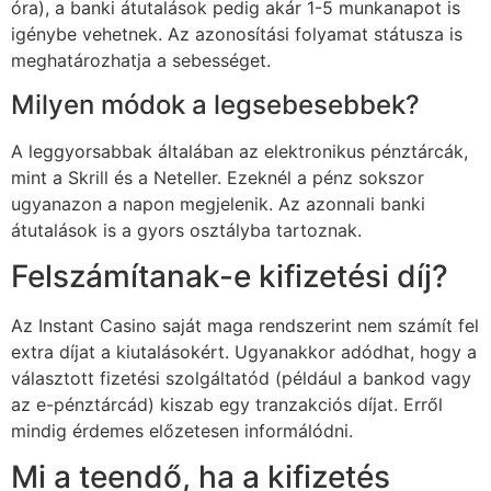
óra), a banki átutalások pedig akár 1-5 munkanapot is
igénybe vehetnek. Az azonosítási folyamat státusza is
meghatározhatja a sebességet.
Milyen módok a legsebesebbek?
A leggyorsabbak általában az elektronikus pénztárcák,
mint a Skrill és a Neteller. Ezeknél a pénz sokszor
ugyanazon a napon megjelenik. Az azonnali banki
átutalások is a gyors osztályba tartoznak.
Felszámítanak-e kifizetési díj?
Az Instant Casino saját maga rendszerint nem számít fel
extra díjat a kiutalásokért. Ugyanakkor adódhat, hogy a
választott fizetési szolgáltatód (például a bankod vagy
az e-pénztárcád) kiszab egy tranzakciós díjat. Erről
mindig érdemes előzetesen informálódni.
Mi a teendő, ha a kifizetés