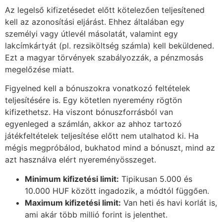
Az legelső kifizetésedet előtt kötelezően teljesítened
kell az azonosítási eljárást. Ehhez általában egy
személyi vagy útlevél másolatát, valamint egy
lakcímkártyát (pl. rezsiköltség számla) kell beküldened.
Ezt a magyar törvények szabályozzák, a pénzmosás
megelőzése miatt.
Figyelned kell a bónuszokra vonatkozó feltételek
teljesítésére is. Egy kötetlen nyeremény rögtön
kifizethetsz. Ha viszont bónuszforrásból van
egyenleged a számlán, akkor az ahhoz tartozó
játékfeltételek teljesítése előtt nem utalhatod ki. Ha
mégis megpróbálod, bukhatod mind a bónuszt, mind az
azt használva elért nyereményösszeget.
Minimum kifizetési limit:
Tipikusan 5.000 és
10.000 HUF között ingadozik, a módtól függően.
Maximum kifizetési limit:
Van heti és havi korlát is,
ami akár több millió forint is jelenthet.