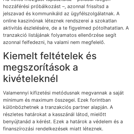
hozzáférési próbálkozást –, azonnal frissítsd a
jelszavad és kommunikáld az ügyfélszolgálatnak. A
online kaszinónak léteznek rendszerei a szokatlan
aktivitás észlelésére, de a te figyelmed pótolhatatlan. A
tranzakció listájának folyamatos ellenőrzése segít
azonnal felfedezni, ha valami nem megfelelő.
Kiemelt feltételek és
megszorítások a
kivételeknél
Valamennyi kifizetési metódusnak megvannak a saját
minimum és maximum összegei. Ezek forintban
különbözhetnek a tranzakciós partner alapján. A
részletes határokat a kasszánál látod, mielőtt
benyújtanád a kérést. Ezek a határok a védelem és a
finanszírozási rendelkezések miatt léteznek.