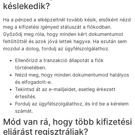
késlekedik?
Ha a pénzed a elképzeltnél tovább késik, elsőként nézd
meg a kifizetési igényed státuszát a fiókodban.
Győződj meg róla, hogy minden kért dokumentumot
feltöltöttél és azok jóvá lettek hagyva. Ha ezután sem
mozdul a dolog, fordulj az ügyfélszolgálathoz.
Ellenőrizd a tranzakció állapotát a fiók
történetében.
Nézd meg, hogy minden dokumentumod hatályos
és elfogadott-e.
Tekintsd át az e-mailjeidet, esetleg érkezett
értesítés.
Fordulj az ügyfélszolgálathoz, és írd be a kérelem
számát.
Mód van rá, hogy több kifizetési
eljárást regisztráljak?