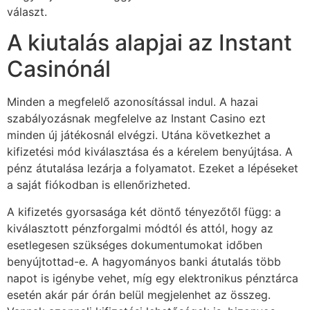
választ.
A kiutalás alapjai az Instant
Casinónál
Minden a megfelelő azonosítással indul. A hazai
szabályozásnak megfelelve az Instant Casino ezt
minden új játékosnál elvégzi. Utána következhet a
kifizetési mód kiválasztása és a kérelem benyújtása. A
pénz átutalása lezárja a folyamatot. Ezeket a lépéseket
a saját fiókodban is ellenőrizheted.
A kifizetés gyorsasága két döntő tényezőtől függ: a
kiválasztott pénzforgalmi módtól és attól, hogy az
esetlegesen szükséges dokumentumokat időben
benyújtottad-e. A hagyományos banki átutalás több
napot is igénybe vehet, míg egy elektronikus pénztárca
esetén akár pár órán belül megjelenhet az összeg.