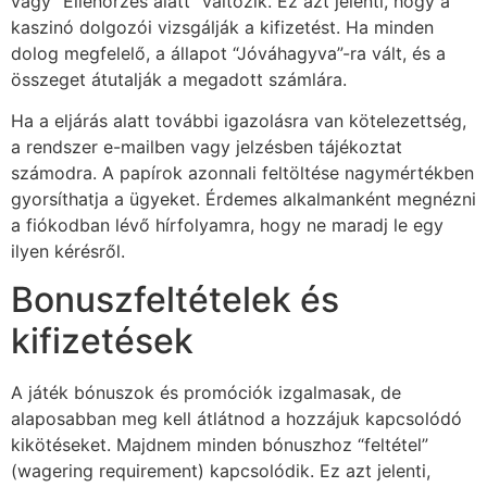
vagy “Ellenőrzés alatt” változik. Ez azt jelenti, hogy a
kaszinó dolgozói vizsgálják a kifizetést. Ha minden
dolog megfelelő, a állapot “Jóváhagyva”-ra vált, és a
összeget átutalják a megadott számlára.
Ha a eljárás alatt további igazolásra van kötelezettség,
a rendszer e-mailben vagy jelzésben tájékoztat
számodra. A papírok azonnali feltöltése nagymértékben
gyorsíthatja a ügyeket. Érdemes alkalmanként megnézni
a fiókodban lévő hírfolyamra, hogy ne maradj le egy
ilyen kérésről.
Bonuszfeltételek és
kifizetések
A játék bónuszok és promóciók izgalmasak, de
alaposabban meg kell átlátnod a hozzájuk kapcsolódó
kikötéseket. Majdnem minden bónuszhoz “feltétel”
(wagering requirement) kapcsolódik. Ez azt jelenti,