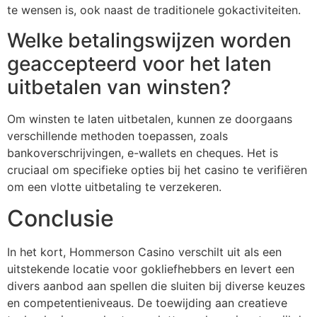
te wensen is, ook naast de traditionele gokactiviteiten.
Welke betalingswijzen worden
geaccepteerd voor het laten
uitbetalen van winsten?
Om winsten te laten uitbetalen, kunnen ze doorgaans
verschillende methoden toepassen, zoals
bankoverschrijvingen, e-wallets en cheques. Het is
cruciaal om specifieke opties bij het casino te verifiëren
om een vlotte uitbetaling te verzekeren.
Conclusie
In het kort, Hommerson Casino verschilt uit als een
uitstekende locatie voor gokliefhebbers en levert een
divers aanbod aan spellen die sluiten bij diverse keuzes
en competentieniveaus. De toewijding aan creatieve