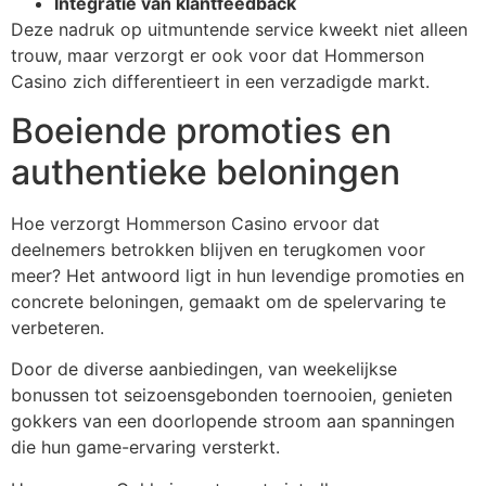
Integratie van klantfeedback
Deze nadruk op uitmuntende service kweekt niet alleen
trouw, maar verzorgt er ook voor dat Hommerson
Casino zich differentieert in een verzadigde markt.
Boeiende promoties en
authentieke beloningen
Hoe verzorgt Hommerson Casino ervoor dat
deelnemers betrokken blijven en terugkomen voor
meer? Het antwoord ligt in hun levendige promoties en
concrete beloningen, gemaakt om de spelervaring te
verbeteren.
Door de diverse aanbiedingen, van weekelijkse
bonussen tot seizoensgebonden toernooien, genieten
gokkers van een doorlopende stroom aan spanningen
die hun game-ervaring versterkt.