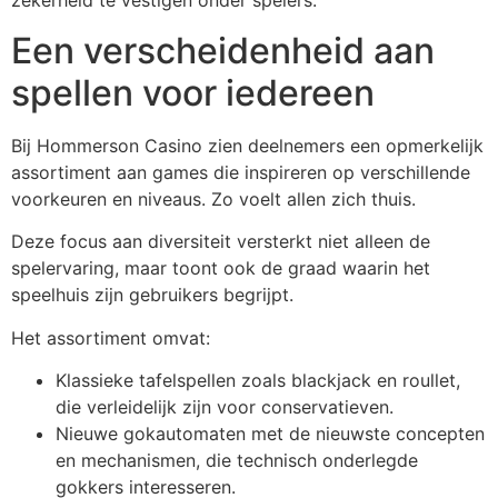
zekerheid te vestigen onder spelers.
Een verscheidenheid aan
spellen voor iedereen
Bij Hommerson Casino zien deelnemers een opmerkelijk
assortiment aan games die inspireren op verschillende
voorkeuren en niveaus. Zo voelt allen zich thuis.
Deze focus aan diversiteit versterkt niet alleen de
spelervaring, maar toont ook de graad waarin het
speelhuis zijn gebruikers begrijpt.
Het assortiment omvat:
Klassieke tafelspellen zoals blackjack en roullet,
die verleidelijk zijn voor conservatieven.
Nieuwe gokautomaten met de nieuwste concepten
en mechanismen, die technisch onderlegde
gokkers interesseren.