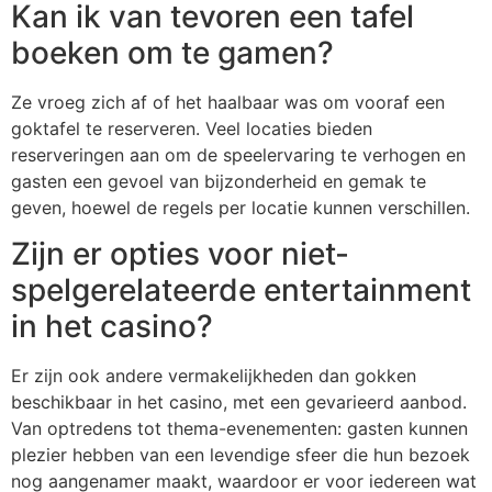
Kan ik van tevoren een tafel
boeken om te gamen?
Ze vroeg zich af of het haalbaar was om vooraf een
goktafel te reserveren. Veel locaties bieden
reserveringen aan om de speelervaring te verhogen en
gasten een gevoel van bijzonderheid en gemak te
geven, hoewel de regels per locatie kunnen verschillen.
Zijn er opties voor niet-
spelgerelateerde entertainment
in het casino?
Er zijn ook andere vermakelijkheden dan gokken
beschikbaar in het casino, met een gevarieerd aanbod.
Van optredens tot thema-evenementen: gasten kunnen
plezier hebben van een levendige sfeer die hun bezoek
nog aangenamer maakt, waardoor er voor iedereen wat