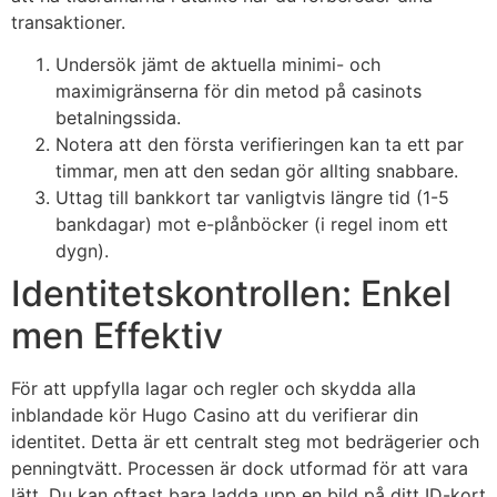
transaktioner.
Undersök jämt de aktuella minimi- och
maximigränserna för din metod på casinots
betalningssida.
Notera att den första verifieringen kan ta ett par
timmar, men att den sedan gör allting snabbare.
Uttag till bankkort tar vanligtvis längre tid (1-5
bankdagar) mot e-plånböcker (i regel inom ett
dygn).
Identitetskontrollen: Enkel
men Effektiv
För att uppfylla lagar och regler och skydda alla
inblandade kör Hugo Casino att du verifierar din
identitet. Detta är ett centralt steg mot bedrägerier och
penningtvätt. Processen är dock utformad för att vara
lätt. Du kan oftast bara ladda upp en bild på ditt ID-kort