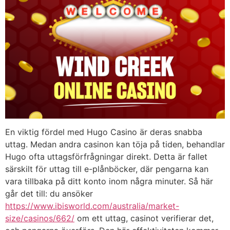
En viktig fördel med Hugo Casino är deras snabba
uttag. Medan andra casinon kan töja på tiden, behandlar
Hugo ofta uttagsförfrågningar direkt. Detta är fallet
särskilt för uttag till e-plånböcker, där pengarna kan
vara tillbaka på ditt konto inom några minuter. Så här
går det till: du ansöker
https://www.ibisworld.com/australia/market-
size/casinos/662/
om ett uttag, casinot verifierar det,