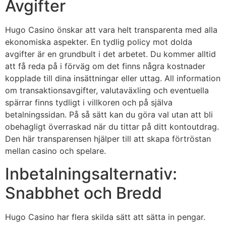
Avgifter
Hugo Casino önskar att vara helt transparenta med alla
ekonomiska aspekter. En tydlig policy mot dolda
avgifter är en grundbult i det arbetet. Du kommer alltid
att få reda på i förväg om det finns några kostnader
kopplade till dina insättningar eller uttag. All information
om transaktionsavgifter, valutaväxling och eventuella
spärrar finns tydligt i villkoren och på själva
betalningssidan. På så sätt kan du göra val utan att bli
obehagligt överraskad när du tittar på ditt kontoutdrag.
Den här transparensen hjälper till att skapa förtröstan
mellan casino och spelare.
Inbetalningsalternativ:
Snabbhet och Bredd
Hugo Casino har flera skilda sätt att sätta in pengar.