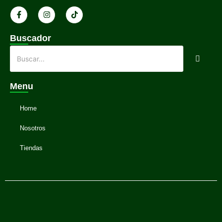
Buscador
Menu
Home
Nosotros
Tiendas