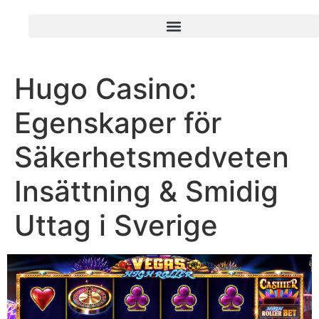
Hugo Casino:
Egenskaper för
Säkerhetsmedveten
Insättning & Smidig
Uttag i Sverige