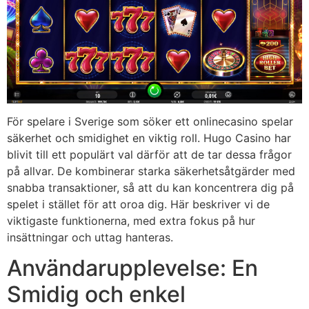
För spelare i Sverige som söker ett onlinecasino spelar
säkerhet och smidighet en viktig roll. Hugo Casino har
blivit till ett populärt val därför att de tar dessa frågor
på allvar. De kombinerar starka säkerhetsåtgärder med
snabba transaktioner, så att du kan koncentrera dig på
spelet i stället för att oroa dig. Här beskriver vi de
viktigaste funktionerna, med extra fokus på hur
insättningar och uttag hanteras.
Användarupplevelse: En
Smidig och enkel