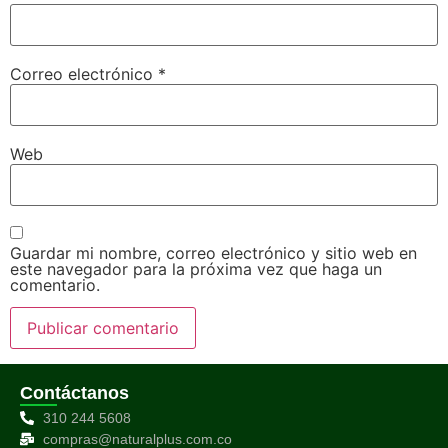
Correo electrónico
*
Web
Guardar mi nombre, correo electrónico y sitio web en
este navegador para la próxima vez que haga un
comentario.
Contáctanos
310 244 5608
compras@naturalplus.com.co