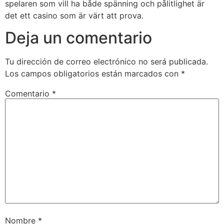
spelaren som vill ha både spänning och pålitlighet är
det ett casino som är värt att prova.
Deja un comentario
Tu dirección de correo electrónico no será publicada.
Los campos obligatorios están marcados con
*
Comentario
*
Nombre
*