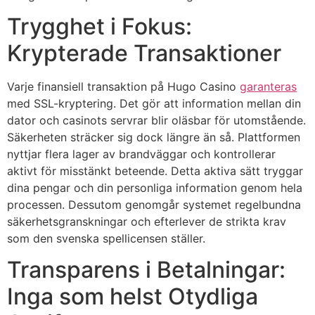
Trygghet i Fokus:
Krypterade Transaktioner
Varje finansiell transaktion på Hugo Casino
garanteras
med SSL-kryptering. Det gör att information mellan din
dator och casinots servrar blir oläsbar för utomstående.
Säkerheten sträcker sig dock längre än så. Plattformen
nyttjar flera lager av brandväggar och kontrollerar
aktivt för misstänkt beteende. Detta aktiva sätt tryggar
dina pengar och din personliga information genom hela
processen. Dessutom genomgår systemet regelbundna
säkerhetsgranskningar och efterlever de strikta krav
som den svenska spellicensen ställer.
Transparens i Betalningar:
Inga som helst Otydliga