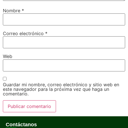
Nombre
*
Correo electrónico
*
Web
Guardar mi nombre, correo electrónico y sitio web en
este navegador para la próxima vez que haga un
comentario.
Contáctanos