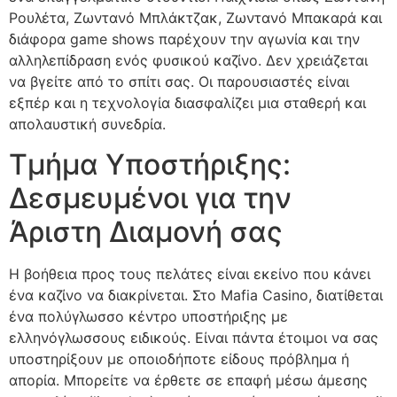
Ρουλέτα, Ζωντανό Μπλάκτζακ, Ζωντανό Μπακαρά και
διάφορα game shows παρέχουν την αγωνία και την
αλληλεπίδραση ενός φυσικού καζίνο. Δεν χρειάζεται
να βγείτε από το σπίτι σας. Οι παρουσιαστές είναι
εξπέρ και η τεχνολογία διασφαλίζει μια σταθερή και
απολαυστική συνεδρία.
Τμήμα Υποστήριξης:
Δεσμευμένοι για την
Άριστη Διαμονή σας
Η βοήθεια προς τους πελάτες είναι εκείνο που κάνει
ένα καζίνο να διακρίνεται. Στο Mafia Casino, διατίθεται
ένα πολύγλωσσο κέντρο υποστήριξης με
ελληνόγλωσσους ειδικούς. Είναι πάντα έτοιμοι να σας
υποστηρίξουν με οποιοδήποτε είδους πρόβλημα ή
απορία. Μπορείτε να έρθετε σε επαφή μέσω άμεσης