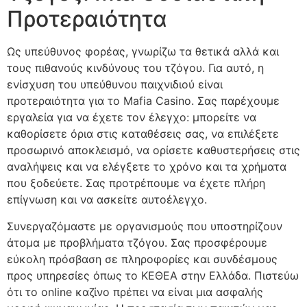
Προτεραιότητα
Ως υπεύθυνος φορέας, γνωρίζω τα θετικά αλλά και
τους πιθανούς κινδύνους του τζόγου. Για αυτό, η
ενίσχυση του υπεύθυνου παιχνιδιού είναι
προτεραιότητα για το Mafia Casino. Σας παρέχουμε
εργαλεία για να έχετε τον έλεγχο: μπορείτε να
καθορίσετε όρια στις καταθέσεις σας, να επιλέξετε
προσωρινό αποκλεισμό, να ορίσετε καθυστερήσεις στις
αναλήψεις και να ελέγξετε το χρόνο και τα χρήματα
που ξοδεύετε. Σας προτρέπουμε να έχετε πλήρη
επίγνωση και να ασκείτε αυτοέλεγχο.
Συνεργαζόμαστε με οργανισμούς που υποστηρίζουν
άτομα με προβλήματα τζόγου. Σας προσφέρουμε
εύκολη πρόσβαση σε πληροφορίες και συνδέσμους
προς υπηρεσίες όπως το ΚΕΘΕΑ στην Ελλάδα. Πιστεύω
ότι το online καζίνο πρέπει να είναι μια ασφαλής