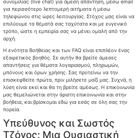
συνομιλίας (live chat) για άμεση απάντηση, μέσω email
για περισσότερο λεπτομερή αιτήματα ή μέσω
τηλεφώνου στις ώρες λειτουργίας. Στόχος μας είναι να
επιλύουμε τα θέματά σας ταχύτατα και με ευγενικό
τρόπο, ώστε η εμπειρία σας να μένει ομαλή από την
αρχή.
Η ενότητα Βοήθειας και των FAQ είναι επιπλέον ένας
εξαιρετικός βοηθός. Σε αυτήν θα βρείτε άμεσες
απαντήσεις για θέματα λογαριασμού, πληρωμών,
μπόνους και όρων χρήσης. Σας προτείνω να την
επισκεφθείτε πρώτα, πριν μιλήσετε μαζί μας. Συχνά, η
λύση είναι εκεί και θα τη βρείτε αμέσως. Η επικοινωνία
μας θεμελιώνεται στην άριστη επικοινωνία και στην
βοήθεια, και βρίσκομαι εδώ για εσάς σε όλη σας την
πορεία.
Υπεύθυνος και Σωστός
Τζόγος: Μια Ουσιαστική