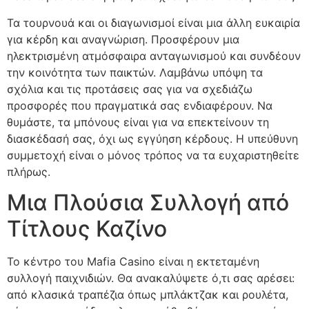
Τα τουρνουά και οι διαγωνισμοί είναι μια άλλη ευκαιρία
για κέρδη και αναγνώριση. Προσφέρουν μια
ηλεκτρισμένη ατμόσφαιρα ανταγωνισμού και συνδέουν
την κοινότητα των παικτών. Λαμβάνω υπόψη τα
σχόλια και τις προτάσεις σας για να σχεδιάζω
προσφορές που πραγματικά σας ενδιαφέρουν. Να
θυμάστε, τα μπόνους είναι για να επεκτείνουν τη
διασκέδασή σας, όχι ως εγγύηση κέρδους. Η υπεύθυνη
συμμετοχή είναι ο μόνος τρόπος να τα ευχαριστηθείτε
πλήρως.
Μια Πλούσια Συλλογή από
Τίτλους Καζίνο
Το κέντρο του Mafia Casino είναι η εκτεταμένη
συλλογή παιχνιδιών. Θα ανακαλύψετε ό,τι σας αρέσει:
από κλασικά τραπέζια όπως μπλάκτζακ και ρουλέτα,