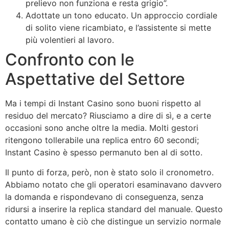
prelievo non funziona e resta grigio”.
Adottate un tono educato. Un approccio cordiale
di solito viene ricambiato, e l’assistente si mette
più volentieri al lavoro.
Confronto con le
Aspettative del Settore
Ma i tempi di Instant Casino sono buoni rispetto al
residuo del mercato? Riusciamo a dire di sì, e a certe
occasioni sono anche oltre la media. Molti gestori
ritengono tollerabile una replica entro 60 secondi;
Instant Casino è spesso permanuto ben al di sotto.
Il punto di forza, però, non è stato solo il cronometro.
Abbiamo notato che gli operatori esaminavano davvero
la domanda e rispondevano di conseguenza, senza
ridursi a inserire la replica standard del manuale. Questo
contatto umano è ciò che distingue un servizio normale