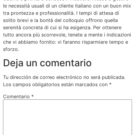
le necessità usuali di un cliente italiano con un buon mix
tra prontezza e professionalità. I tempi di attesa di
solito brevi e la bontà del colloquio offrono quella
serenità concreta di cui si ha esigenza. Per ottenere
tutto ancora più scorrevole, tenete a mente i indicazioni
che vi abbiamo fornito: vi faranno risparmiare tempo e
sforzo.
Deja un comentario
Tu dirección de correo electrónico no será publicada.
Los campos obligatorios están marcados con
*
Comentario
*