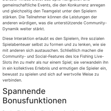
gemeinschaftliche Events, die den Konkurrenz anregen
und gleichzeitig den Teamgeist unter den Spielern
stärken. Die Teilnehmer können die Leistungen der
anderen würdigen, was die unterstützende Community-
Dynamik weiter stärkt.
Diese Interaktion erlaubt es den Spielern, ihre sozialen
Spielabenteuer selbst zu formen und zu lenken, wie sie
mit anderen sich austauschen. Schließlich machen die
Community- und Social-Features des Ice Fishing Live-
Slots ihn zu mehr als nur einem Spiel; sie verwandeln ihn
in ein kollektives Erlebnis und ermutigen die Spieler ein,
bewusst zu spielen und sich auf wertvolle Weise zu
verbinden.
Spannende
Bonusfunktionen