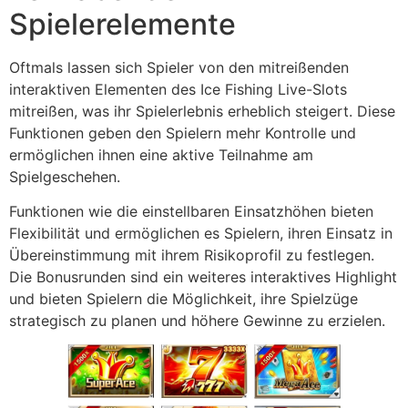
Spielerelemente
Oftmals lassen sich Spieler von den mitreißenden
interaktiven Elementen des Ice Fishing Live-Slots
mitreißen, was ihr Spielerlebnis erheblich steigert. Diese
Funktionen geben den Spielern mehr Kontrolle und
ermöglichen ihnen eine aktive Teilnahme am
Spielgeschehen.
Funktionen wie die einstellbaren Einsatzhöhen bieten
Flexibilität und ermöglichen es Spielern, ihren Einsatz in
Übereinstimmung mit ihrem Risikoprofil zu festlegen.
Die Bonusrunden sind ein weiteres interaktives Highlight
und bieten Spielern die Möglichkeit, ihre Spielzüge
strategisch zu planen und höhere Gewinne zu erzielen.