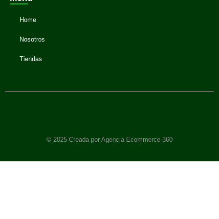
Home
Nosotros
Tiendas
© 2025 Creada por Agencia Ecommerce 360