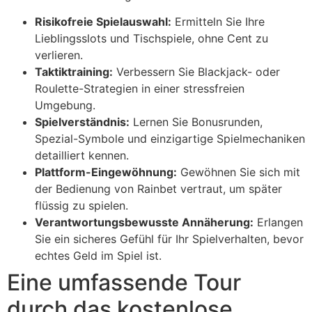
Risikofreie Spielauswahl:
Ermitteln Sie Ihre
Lieblingsslots und Tischspiele, ohne Cent zu
verlieren.
Taktiktraining:
Verbessern Sie Blackjack- oder
Roulette-Strategien in einer stressfreien
Umgebung.
Spielverständnis:
Lernen Sie Bonusrunden,
Spezial-Symbole und einzigartige Spielmechaniken
detailliert kennen.
Plattform-Eingewöhnung:
Gewöhnen Sie sich mit
der Bedienung von Rainbet vertraut, um später
flüssig zu spielen.
Verantwortungsbewusste Annäherung:
Erlangen
Sie ein sicheres Gefühl für Ihr Spielverhalten, bevor
echtes Geld im Spiel ist.
Eine umfassende Tour
durch das kostenlose