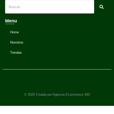
Menu
Home
Nosotros
Tiendas
© 2025 Creada por Agencia Ecommerce 360