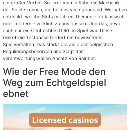
ein großer Vorteil. So lernt man in Ruhe die Mechanik
der Spiele kennen, die bei uns verfügbar sind. Wir haben
entdeckt, welche Slots mit ihren Themen – ob klassisch
oder modern – wirklich zu uns passen. Und das, bevor
auch nur ein Cent echtes Geld im Spiel war. Diese
risikofreie Testphase fördert ein bewussteres
Spielverhalten. Das stärkt die Ziele der belgischen
Regulierungsbehörden und zeigt den
verantwortungsvollen Ansatz von Rainbet.
Wie der Free Mode den
Weg zum Echtgeldspiel
ebnet