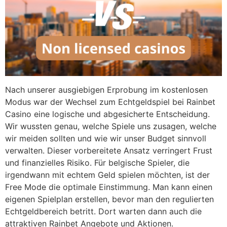
Nach unserer ausgiebigen Erprobung im kostenlosen
Modus war der Wechsel zum Echtgeldspiel bei Rainbet
Casino eine logische und abgesicherte Entscheidung.
Wir wussten genau, welche Spiele uns zusagen, welche
wir meiden sollten und wie wir unser Budget sinnvoll
verwalten. Dieser vorbereitete Ansatz verringert Frust
und finanzielles Risiko. Für belgische Spieler, die
irgendwann mit echtem Geld spielen möchten, ist der
Free Mode die optimale Einstimmung. Man kann einen
eigenen Spielplan erstellen, bevor man den regulierten
Echtgeldbereich betritt. Dort warten dann auch die
attraktiven Rainbet Angebote und Aktionen.