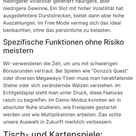
niedrigerer Volatilität generiert häufigere, aber
niedrigere Gewinne. Ein Slot mit hoher Volatilität hat
ausgedehntere Durststrecken, bietet dann aber hohe
Auszahlungen. Im Free Mode vermag sich das ideal
beobachten, ohne das persönliche zu belasten.
Spezifische Funktionen ohne Risiko
meistern
Wir verwendeten die Zeit, um uns mit schwierigen
Bonusrunden vertraut. Bei Spielen wie “Gonzo’s Quest”
oder diversen Megaways-Titeln muss man herabfallende
Steine oder sich verändernde Walzen verstehen. Im
Echtgeldspiel steht man unter Druck, diese Features
rasch zu begreifen. Im Demo-Modus konnten wir in
absoluter Ruhe studieren, wie Freispiele gestartet
werden und wie Multiplikatoren arbeiten. Das sollte
unsere Auswahl in Zukunft merklich verbessern.
Tisch- und Kartenspiele: