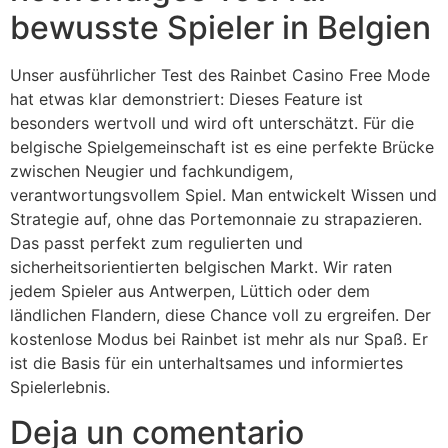
bewusste Spieler in Belgien
Unser ausführlicher Test des Rainbet Casino Free Mode
hat etwas klar demonstriert: Dieses Feature ist
besonders wertvoll und wird oft unterschätzt. Für die
belgische Spielgemeinschaft ist es eine perfekte Brücke
zwischen Neugier und fachkundigem,
verantwortungsvollem Spiel. Man entwickelt Wissen und
Strategie auf, ohne das Portemonnaie zu strapazieren.
Das passt perfekt zum regulierten und
sicherheitsorientierten belgischen Markt. Wir raten
jedem Spieler aus Antwerpen, Lüttich oder dem
ländlichen Flandern, diese Chance voll zu ergreifen. Der
kostenlose Modus bei Rainbet ist mehr als nur Spaß. Er
ist die Basis für ein unterhaltsames und informiertes
Spielerlebnis.
Deja un comentario