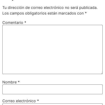
Tu dirección de correo electrónico no será publicada.
Los campos obligatorios están marcados con
*
Comentario
*
Nombre
*
Correo electrónico
*