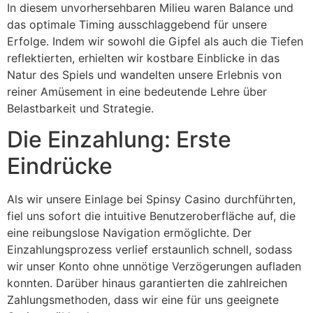
In diesem unvorhersehbaren Milieu waren Balance und
das optimale Timing ausschlaggebend für unsere
Erfolge. Indem wir sowohl die Gipfel als auch die Tiefen
reflektierten, erhielten wir kostbare Einblicke in das
Natur des Spiels und wandelten unsere Erlebnis von
reiner Amüsement in eine bedeutende Lehre über
Belastbarkeit und Strategie.
Die Einzahlung: Erste
Eindrücke
Als wir unsere Einlage bei Spinsy Casino durchführten,
fiel uns sofort die intuitive Benutzeroberfläche auf, die
eine reibungslose Navigation ermöglichte. Der
Einzahlungsprozess verlief erstaunlich schnell, sodass
wir unser Konto ohne unnötige Verzögerungen aufladen
konnten. Darüber hinaus garantierten die zahlreichen
Zahlungsmethoden, dass wir eine für uns geeignete