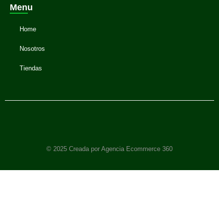
Menu
Home
Nosotros
Tiendas
© 2025 Creada por Agencia Ecommerce 360