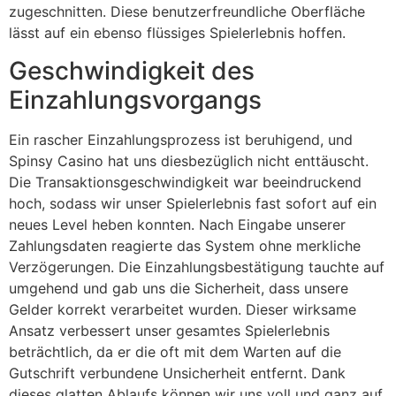
zugeschnitten. Diese benutzerfreundliche Oberfläche
lässt auf ein ebenso flüssiges Spielerlebnis hoffen.
Geschwindigkeit des
Einzahlungsvorgangs
Ein rascher Einzahlungsprozess ist beruhigend, und
Spinsy Casino hat uns diesbezüglich nicht enttäuscht.
Die Transaktionsgeschwindigkeit war beeindruckend
hoch, sodass wir unser Spielerlebnis fast sofort auf ein
neues Level heben konnten. Nach Eingabe unserer
Zahlungsdaten reagierte das System ohne merkliche
Verzögerungen. Die Einzahlungsbestätigung tauchte auf
umgehend und gab uns die Sicherheit, dass unsere
Gelder korrekt verarbeitet wurden. Dieser wirksame
Ansatz verbessert unser gesamtes Spielerlebnis
beträchtlich, da er die oft mit dem Warten auf die
Gutschrift verbundene Unsicherheit entfernt. Dank
dieses glatten Ablaufs können wir uns voll und ganz auf