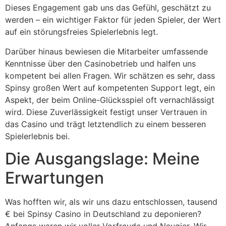
Dieses Engagement gab uns das Gefühl, geschätzt zu
werden – ein wichtiger Faktor für jeden Spieler, der Wert
auf ein störungsfreies Spielerlebnis legt.
Darüber hinaus bewiesen die Mitarbeiter umfassende
Kenntnisse über den Casinobetrieb und halfen uns
kompetent bei allen Fragen. Wir schätzen es sehr, dass
Spinsy großen Wert auf kompetenten Support legt, ein
Aspekt, der beim Online-Glücksspiel oft vernachlässigt
wird. Diese Zuverlässigkeit festigt unser Vertrauen in
das Casino und trägt letztendlich zu einem besseren
Spielerlebnis bei.
Die Ausgangslage: Meine
Erwartungen
Was hofften wir, als wir uns dazu entschlossen, tausend
€ bei Spinsy Casino in Deutschland zu deponieren?
Anfangs waren wir voller Vorfreude und Neugier. Wir