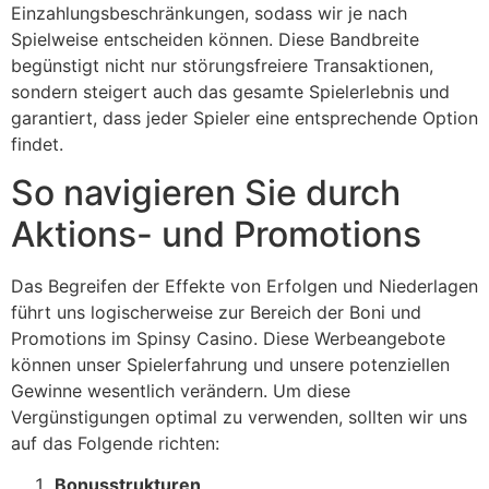
Einzahlungsbeschränkungen, sodass wir je nach
Spielweise entscheiden können. Diese Bandbreite
begünstigt nicht nur störungsfreiere Transaktionen,
sondern steigert auch das gesamte Spielerlebnis und
garantiert, dass jeder Spieler eine entsprechende Option
findet.
So navigieren Sie durch
Aktions- und Promotions
Das Begreifen der Effekte von Erfolgen und Niederlagen
führt uns logischerweise zur Bereich der Boni und
Promotions im Spinsy Casino. Diese Werbeangebote
können unser Spielerfahrung und unsere potenziellen
Gewinne wesentlich verändern. Um diese
Vergünstigungen optimal zu verwenden, sollten wir uns
auf das Folgende richten:
Bonusstrukturen