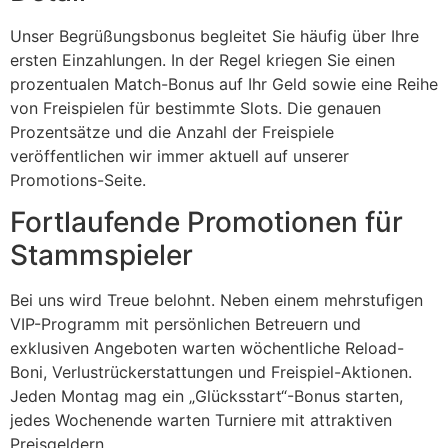
Unser Begrüßungsbonus begleitet Sie häufig über Ihre
ersten Einzahlungen. In der Regel kriegen Sie einen
prozentualen Match-Bonus auf Ihr Geld sowie eine Reihe
von Freispielen für bestimmte Slots. Die genauen
Prozentsätze und die Anzahl der Freispiele
veröffentlichen wir immer aktuell auf unserer
Promotions-Seite.
Fortlaufende Promotionen für
Stammspieler
Bei uns wird Treue belohnt. Neben einem mehrstufigen
VIP-Programm mit persönlichen Betreuern und
exklusiven Angeboten warten wöchentliche Reload-
Boni, Verlustrückerstattungen und Freispiel-Aktionen.
Jeden Montag mag ein „Glücksstart“-Bonus starten,
jedes Wochenende warten Turniere mit attraktiven
Preisgeldern.