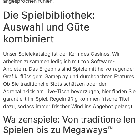
angesprochen fühlen.
Die Spielbibliothek:
Auswahl und Güte
kombiniert
Unser Spielekatalog ist der Kern des Casinos. Wir
arbeiten zusammen lediglich mit top Software-
Anbietern. Das Ergebnis sind Spiele mit hervorragender
Grafik, flüssigem Gameplay und durchdachten Features.
Ob Sie traditionelle Slots schätzen oder den
Adrenalinkick am Live-Tisch bevorzugen, hier finden Sie
garantiert Ihr Spiel. Regelmäßig kommen frische Titel
dazu, sodass immer frischer Wind ins Angebot gelangt.
Walzenspiele: Von traditionellen
Spielen bis zu Megaways™