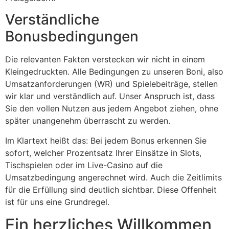
Verständliche
Bonusbedingungen
Die relevanten Fakten verstecken wir nicht in einem
Kleingedruckten. Alle Bedingungen zu unseren Boni, also
Umsatzanforderungen (WR) und Spielebeiträge, stellen
wir klar und verständlich auf. Unser Anspruch ist, dass
Sie den vollen Nutzen aus jedem Angebot ziehen, ohne
später unangenehm überrascht zu werden.
Im Klartext heißt das: Bei jedem Bonus erkennen Sie
sofort, welcher Prozentsatz Ihrer Einsätze in Slots,
Tischspielen oder im Live-Casino auf die
Umsatzbedingung angerechnet wird. Auch die Zeitlimits
für die Erfüllung sind deutlich sichtbar. Diese Offenheit
ist für uns eine Grundregel.
Ein herzliches Willkommen