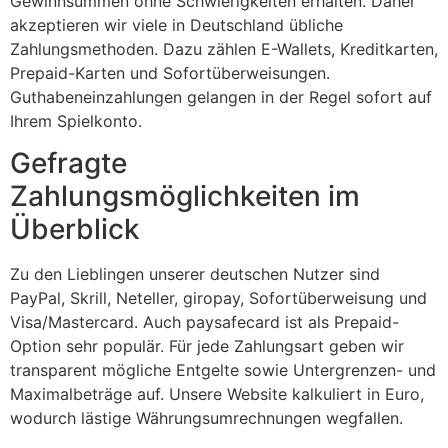
Gewinnsummen ohne Schwierigkeiten erhalten. Daher
akzeptieren wir viele in Deutschland übliche
Zahlungsmethoden. Dazu zählen E-Wallets, Kreditkarten,
Prepaid-Karten und Sofortüberweisungen.
Guthabeneinzahlungen gelangen in der Regel sofort auf
Ihrem Spielkonto.
Gefragte
Zahlungsmöglichkeiten im
Überblick
Zu den Lieblingen unserer deutschen Nutzer sind
PayPal, Skrill, Neteller, giropay, Sofortüberweisung und
Visa/Mastercard. Auch paysafecard ist als Prepaid-
Option sehr populär. Für jede Zahlungsart geben wir
transparent mögliche Entgelte sowie Untergrenzen- und
Maximalbeträge auf. Unsere Website kalkuliert in Euro,
wodurch lästige Währungsumrechnungen wegfallen.