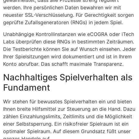
werden. Ihre persönlichen Daten bewahren wir mit
neuester SSL-Verschlüsselung. Für Gerechtigkeit sorgen
geprüfte Zufallsgeneratoren (RNGs) in jedem Spiel.
Unabhängige Kontrollinstanzen wie eCOGRA oder iTech
Labs überprüfen diese RNGs in bestimmten Zeiträumen.
Die Testberichte können Sie auf Wunsch einsehen. Jeder
Ihrer Spielsitzungen wird dokumentiert und ist in Ihrem
Konto abrufbar. Das schafft maximale Transparenz.
Nachhaltiges Spielverhalten als
Fundament
Wir stehen für bewusstes Spielverhalten ein und bieten
Ihnen breite Hilfsmittel zur Steuerung an die Hand. Dazu
zählen Einzahlungslimits, Zeitlimits und die Möglichkeit
einer Selbstsperrung. Ein risikofreier Spielraum ist ein
optimaler Spielraum. Auf diesem Grundsatz füßt unser
ganzes Handeln auf.