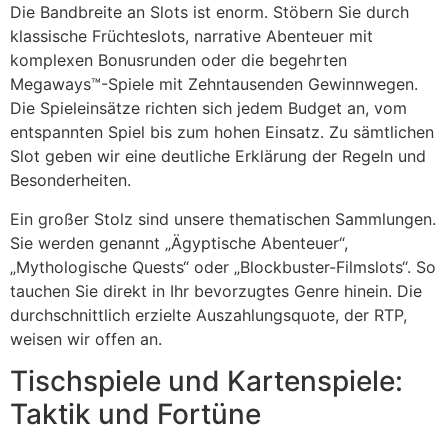
Die Bandbreite an Slots ist enorm. Stöbern Sie durch
klassische Früchteslots, narrative Abenteuer mit
komplexen Bonusrunden oder die begehrten
Megaways™-Spiele mit Zehntausenden Gewinnwegen.
Die Spieleinsätze richten sich jedem Budget an, vom
entspannten Spiel bis zum hohen Einsatz. Zu sämtlichen
Slot geben wir eine deutliche Erklärung der Regeln und
Besonderheiten.
Ein großer Stolz sind unsere thematischen Sammlungen.
Sie werden genannt „Ägyptische Abenteuer“,
„Mythologische Quests“ oder „Blockbuster-Filmslots“. So
tauchen Sie direkt in Ihr bevorzugtes Genre hinein. Die
durchschnittlich erzielte Auszahlungsquote, der RTP,
weisen wir offen an.
Tischspiele und Kartenspiele:
Taktik und Fortüne