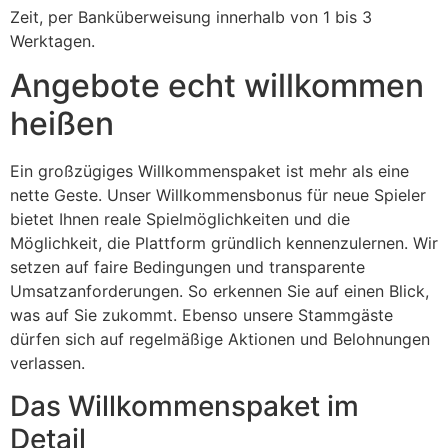
Zeit, per Banküberweisung innerhalb von 1 bis 3
Werktagen.
Angebote echt willkommen
heißen
Ein großzügiges Willkommenspaket ist mehr als eine
nette Geste. Unser Willkommensbonus für neue Spieler
bietet Ihnen reale Spielmöglichkeiten und die
Möglichkeit, die Plattform gründlich kennenzulernen. Wir
setzen auf faire Bedingungen und transparente
Umsatzanforderungen. So erkennen Sie auf einen Blick,
was auf Sie zukommt. Ebenso unsere Stammgäste
dürfen sich auf regelmäßige Aktionen und Belohnungen
verlassen.
Das Willkommenspaket im
Detail