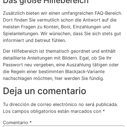
Das große Hilfebereich
Zusätzlich bieten wir einen umfangreichen FAQ-Bereich.
Dort finden Sie vermutlich schon die Antwort auf die
meisten Fragen zu Konten, Boni, Einzahlungen und
Spielanleitungen. Wir wünschen, dass Sie sich stets gut
informiert und betreut fühlen.
Der Hilfebereich ist thematisch geordnet und enthält
detaillierte Anleitungen mit Bildern. Egal, ob Sie Ihr
Passwort neu vergeben, eine Auszahlung tätigen oder
die Regeln einer bestimmten Blackjack-Variante
nachschlagen möchten, hier werden Sie fündig.
Deja un comentario
Tu dirección de correo electrónico no será publicada.
Los campos obligatorios están marcados con
*
Comentario
*