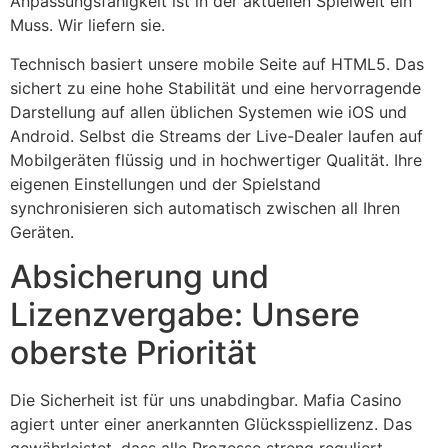
Anpassungsfähigkeit ist in der aktuellen Spielwelt ein
Muss. Wir liefern sie.
Technisch basiert unsere mobile Seite auf HTML5. Das
sichert zu eine hohe Stabilität und eine hervorragende
Darstellung auf allen üblichen Systemen wie iOS und
Android. Selbst die Streams der Live-Dealer laufen auf
Mobilgeräten flüssig und in hochwertiger Qualität. Ihre
eigenen Einstellungen und der Spielstand
synchronisieren sich automatisch zwischen all Ihren
Geräten.
Absicherung und
Lizenzvergabe: Unsere
oberste Priorität
Die Sicherheit ist für uns unabdingbar. Mafia Casino
agiert unter einer anerkannten Glücksspiellizenz. Das
gewährleistet, dass alle Prozesse streng reguliert