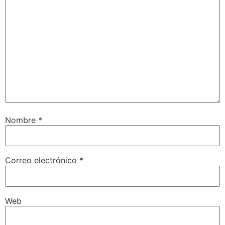
Nombre
*
Correo electrónico
*
Web