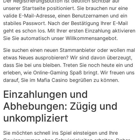
Der Registrierungsbutton ist deutlich sichtbar auf
unserer Startseite positioniert. Sie brauchen nur eine
valide E-Mail-Adresse, einen Benutzernamen und ein
stabiles Passwort. Nach der Bestätigung Ihrer E-Mail
geht es schon los. Mit Ihrer ersten Einzahlung aktivieren
Sie Sie automatisch unser Willkommensangebot.
Sie suchen einen neuen Stammanbieter oder wollen mal
etwas Neues ausprobieren? Wir sind davon überzeugt,
dass Sie bei uns bleiben. Treten Sie noch heute ein und
erleben, wie Online-Gaming Spaß bringt. Wir freuen uns
darauf, Sie im Mafia Casino begrüßen zu können.
Einzahlungen und
Abhebungen: Zügig und
unkompliziert
Sie möchten schnell ins Spiel einsteigen und Ihre