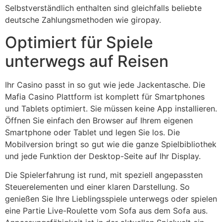
Selbstverständlich enthalten sind gleichfalls beliebte
deutsche Zahlungsmethoden wie giropay.
Optimiert für Spiele
unterwegs auf Reisen
Ihr Casino passt in so gut wie jede Jackentasche. Die
Mafia Casino Plattform ist komplett für Smartphones
und Tablets optimiert. Sie müssen keine App installieren.
Öffnen Sie einfach den Browser auf Ihrem eigenen
Smartphone oder Tablet und legen Sie los. Die
Mobilversion bringt so gut wie die ganze Spielbibliothek
und jede Funktion der Desktop-Seite auf Ihr Display.
Die Spielerfahrung ist rund, mit speziell angepassten
Steuerelementen und einer klaren Darstellung. So
genießen Sie Ihre Lieblingsspiele unterwegs oder spielen
eine Partie Live-Roulette vom Sofa aus dem Sofa aus.