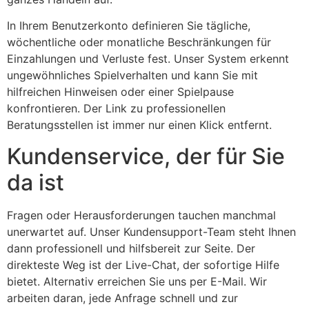
In Ihrem Benutzerkonto definieren Sie tägliche,
wöchentliche oder monatliche Beschränkungen für
Einzahlungen und Verluste fest. Unser System erkennt
ungewöhnliches Spielverhalten und kann Sie mit
hilfreichen Hinweisen oder einer Spielpause
konfrontieren. Der Link zu professionellen
Beratungsstellen ist immer nur einen Klick entfernt.
Kundenservice, der für Sie
da ist
Fragen oder Herausforderungen tauchen manchmal
unerwartet auf. Unser Kundensupport-Team steht Ihnen
dann professionell und hilfsbereit zur Seite. Der
direkteste Weg ist der Live-Chat, der sofortige Hilfe
bietet. Alternativ erreichen Sie uns per E-Mail. Wir
arbeiten daran, jede Anfrage schnell und zur