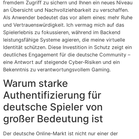
fremdem Zugriff zu sichern und Ihnen ein neues Niveau
an Übersicht und Nachvollziehbarkeit zu verschaffen.
Als Anwender bedeutet das vor allem eines: mehr Ruhe
und Vertrauenswürdigkeit. Ich vermag mich auf das
Spielerlebnis zu fokussieren, während im Backend
leistungsfähige Systeme agieren, die meine virtuelle
Identität schützen. Diese Investition in Schutz zeigt ein
deutliches Engagement für die deutsche Community –
eine Antwort auf steigende Cyber-Risiken und ein
Bekenntnis zu verantwortungsvollem Gaming.
Warum starke
Authentifizierung für
deutsche Spieler von
großer Bedeutung ist
Der deutsche Online-Markt ist nicht nur einer der