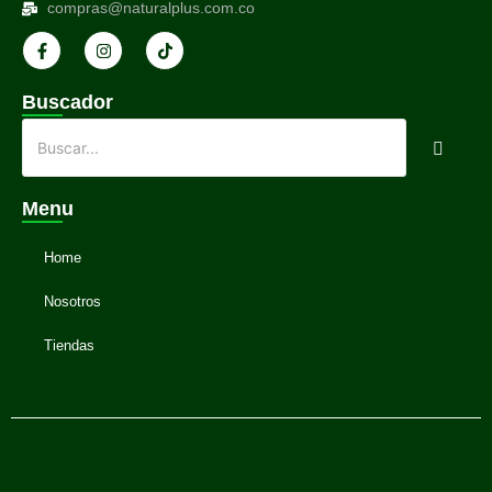
compras@naturalplus.com.co
Buscador
Menu
Home
Nosotros
Tiendas