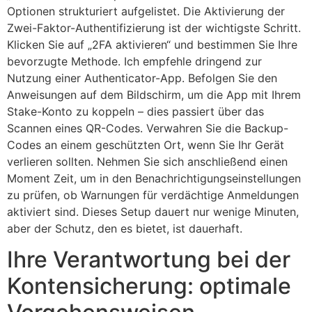
Optionen strukturiert aufgelistet. Die Aktivierung der
Zwei-Faktor-Authentifizierung ist der wichtigste Schritt.
Klicken Sie auf „2FA aktivieren“ und bestimmen Sie Ihre
bevorzugte Methode. Ich empfehle dringend zur
Nutzung einer Authenticator-App. Befolgen Sie den
Anweisungen auf dem Bildschirm, um die App mit Ihrem
Stake-Konto zu koppeln – dies passiert über das
Scannen eines QR-Codes. Verwahren Sie die Backup-
Codes an einem geschützten Ort, wenn Sie Ihr Gerät
verlieren sollten. Nehmen Sie sich anschließend einen
Moment Zeit, um in den Benachrichtigungseinstellungen
zu prüfen, ob Warnungen für verdächtige Anmeldungen
aktiviert sind. Dieses Setup dauert nur wenige Minuten,
aber der Schutz, den es bietet, ist dauerhaft.
Ihre Verantwortung bei der
Kontensicherung: optimale