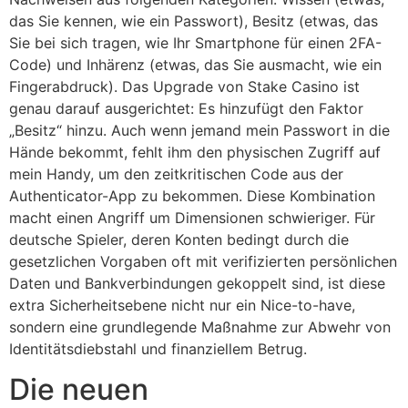
das Sie kennen, wie ein Passwort), Besitz (etwas, das
Sie bei sich tragen, wie Ihr Smartphone für einen 2FA-
Code) und Inhärenz (etwas, das Sie ausmacht, wie ein
Fingerabdruck). Das Upgrade von Stake Casino ist
genau darauf ausgerichtet: Es hinzufügt den Faktor
„Besitz“ hinzu. Auch wenn jemand mein Passwort in die
Hände bekommt, fehlt ihm den physischen Zugriff auf
mein Handy, um den zeitkritischen Code aus der
Authenticator-App zu bekommen. Diese Kombination
macht einen Angriff um Dimensionen schwieriger. Für
deutsche Spieler, deren Konten bedingt durch die
gesetzlichen Vorgaben oft mit verifizierten persönlichen
Daten und Bankverbindungen gekoppelt sind, ist diese
extra Sicherheitsebene nicht nur ein Nice-to-have,
sondern eine grundlegende Maßnahme zur Abwehr von
Identitätsdiebstahl und finanziellem Betrug.
Die neuen