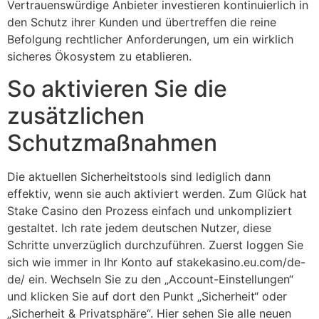
Vertrauenswürdige Anbieter investieren kontinuierlich in
den Schutz ihrer Kunden und übertreffen die reine
Befolgung rechtlicher Anforderungen, um ein wirklich
sicheres Ökosystem zu etablieren.
So aktivieren Sie die
zusätzlichen
Schutzmaßnahmen
Die aktuellen Sicherheitstools sind lediglich dann
effektiv, wenn sie auch aktiviert werden. Zum Glück hat
Stake Casino den Prozess einfach und unkompliziert
gestaltet. Ich rate jedem deutschen Nutzer, diese
Schritte unverzüglich durchzuführen. Zuerst loggen Sie
sich wie immer in Ihr Konto auf stakekasino.eu.com/de-
de/ ein. Wechseln Sie zu den „Account-Einstellungen“
und klicken Sie auf dort den Punkt „Sicherheit“ oder
„Sicherheit & Privatsphäre“. Hier sehen Sie alle neuen