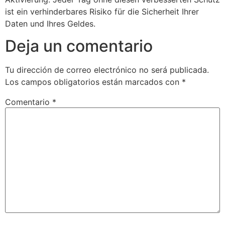
ist ein verhinderbares Risiko für die Sicherheit Ihrer
Daten und Ihres Geldes.
Deja un comentario
Tu dirección de correo electrónico no será publicada.
Los campos obligatorios están marcados con
*
Comentario
*