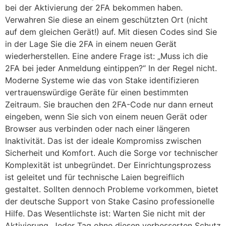
bei der Aktivierung der 2FA bekommen haben.
Verwahren Sie diese an einem geschützten Ort (nicht
auf dem gleichen Gerät!) auf. Mit diesen Codes sind Sie
in der Lage Sie die 2FA in einem neuen Gerät
wiederherstellen. Eine andere Frage ist: „Muss ich die
2FA bei jeder Anmeldung eintippen?“ In der Regel nicht.
Moderne Systeme wie das von Stake identifizieren
vertrauenswürdige Geräte für einen bestimmten
Zeitraum. Sie brauchen den 2FA-Code nur dann erneut
eingeben, wenn Sie sich von einem neuen Gerät oder
Browser aus verbinden oder nach einer längeren
Inaktivität. Das ist der ideale Kompromiss zwischen
Sicherheit und Komfort. Auch die Sorge vor technischer
Komplexität ist unbegründet. Der Einrichtungsprozess
ist geleitet und für technische Laien begreiflich
gestaltet. Sollten dennoch Probleme vorkommen, bietet
der deutsche Support von Stake Casino professionelle
Hilfe. Das Wesentlichste ist: Warten Sie nicht mit der
Aktivierung. Jeder Tag ohne diesen verbesserten Schutz