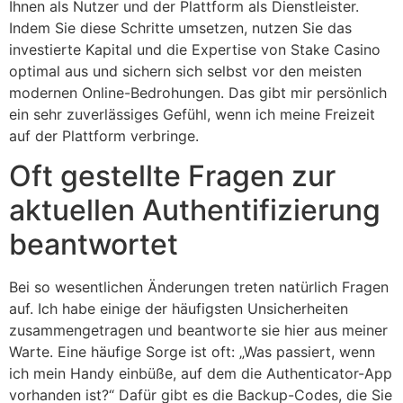
Ihnen als Nutzer und der Plattform als Dienstleister.
Indem Sie diese Schritte umsetzen, nutzen Sie das
investierte Kapital und die Expertise von Stake Casino
optimal aus und sichern sich selbst vor den meisten
modernen Online-Bedrohungen. Das gibt mir persönlich
ein sehr zuverlässiges Gefühl, wenn ich meine Freizeit
auf der Plattform verbringe.
Oft gestellte Fragen zur
aktuellen Authentifizierung
beantwortet
Bei so wesentlichen Änderungen treten natürlich Fragen
auf. Ich habe einige der häufigsten Unsicherheiten
zusammengetragen und beantworte sie hier aus meiner
Warte. Eine häufige Sorge ist oft: „Was passiert, wenn
ich mein Handy einbüße, auf dem die Authenticator-App
vorhanden ist?“ Dafür gibt es die Backup-Codes, die Sie