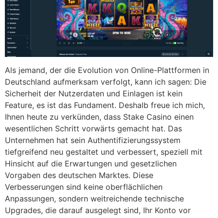
Als jemand, der die Evolution von Online-Plattformen in
Deutschland aufmerksam verfolgt, kann ich sagen: Die
Sicherheit der Nutzerdaten und Einlagen ist kein
Feature, es ist das Fundament. Deshalb freue ich mich,
Ihnen heute zu verkünden, dass Stake Casino einen
wesentlichen Schritt vorwärts gemacht hat. Das
Unternehmen hat sein Authentifizierungssystem
tiefgreifend neu gestaltet und verbessert, speziell mit
Hinsicht auf die Erwartungen und gesetzlichen
Vorgaben des deutschen Marktes. Diese
Verbesserungen sind keine oberflächlichen
Anpassungen, sondern weitreichende technische
Upgrades, die darauf ausgelegt sind, Ihr Konto vor