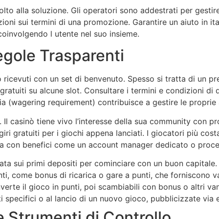
olto alla soluzione. Gli operatori sono addestrati per gestire
ioni sui termini di una promozione. Garantire un aiuto in it
coinvolgendo l utente nel suo insieme.
egole Trasparenti
 ricevuti con un set di benvenuto. Spesso si tratta di un pr
gratuiti su alcune slot. Consultare i termini e condizioni di 
ia (wagering requirement) contribuisce a gestire le proprie 
 Il casinò tiene vivo l’interesse della sua community con pr
giri gratuiti per i giochi appena lanciati. I giocatori più c
ntinua con benefici come un account manager dedicato o proce
ata sui primi depositi per cominciare con un buon capitale.
nti, come bonus di ricarica o gare a punti, che forniscono v
te il gioco in punti, poi scambiabili con bonus o altri van
ti specifici o al lancio di un nuovo gioco, pubblicizzate via 
 Strumenti di Controllo