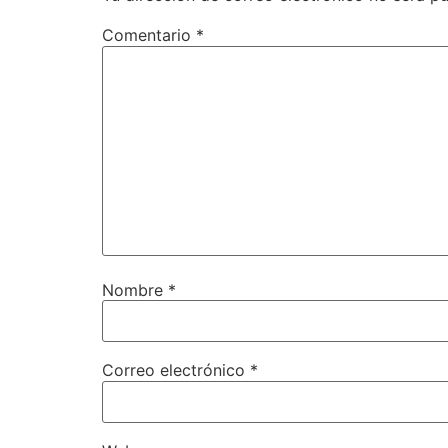
Comentario
*
Nombre
*
Correo electrónico
*