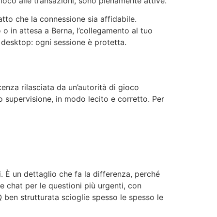
gioco alle transazioni, sono pienamente attive.
tto che la connessione sia affidabile.
o o in attesa a Berna, l’collegamento al tuo
a desktop: ogni sessione è protetta.
nza rilasciata da un’autorità di gioco
o supervisione, in modo lecito e corretto. Per
. È un dettaglio che fa la differenza, perché
e chat per le questioni più urgenti, con
 ben strutturata scioglie spesso le spesso le