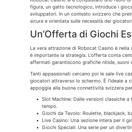
figura, un gatto tecnologico, introduce i gi
sviluppatori. In un contesto svizzero che pre
sicura e orientata sulle necessità dei giocatori
Un’Offerta di Giochi E
La vera attrazione di Robocat Casino è nella su
è importante la strategia. L’offerta conta cen
affermati garantiscono grafiche nitide, suoni
Tanti appassionati cercano poi le sale live cas
giocatori attraverso lo schermo. È l’ideale a c
appoggia alla buona connettività svizzera per
Slot Machine: Dalle versioni classiche a 
tempo.
Giochi da Tavolo: Roulette, blackjack, ba
Live Casino: Una sezione intera per il gi
Giochi Speciali: Una serie per un divert