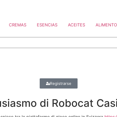
CREMAS
ESENCIAS
ACEITES
ALIMENTO
Registrarse
tusiasmo di Robocat Cas
spicco tra le piattaforme di gioco online in Svizzera
https: