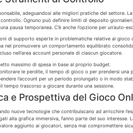
nsabile, adeguandosi alle migliori pratiche del settore. L
controllo. Ognuno può definire limiti di deposito giornalieri,
e una pausa temporanea. C’è anche l’opzione per un’auto-esc
azioni di supporto esperte in problematiche relative al gioco
rma nel promuovere un comportamento equilibrato consolida l
ncluso nell’area account personale di ciascun giocatore.
 tetto massimo di spesa in base al proprio budget.
onitorare le perdite, il tempo di gioco o per prendersi una 
spendere l’account per un periodo prolungato o in modo stab
 il tempo trascorso a giocare durante una sessione.
a e Prospettiva del Gioco On
ndo nuove tecnologie che contribuiscano ad arricchire l’espe
gati alla grafica immersiva, fanno parte del suo interesse.
le valore aggiunto ai giocatori, senza mai compromettere sic