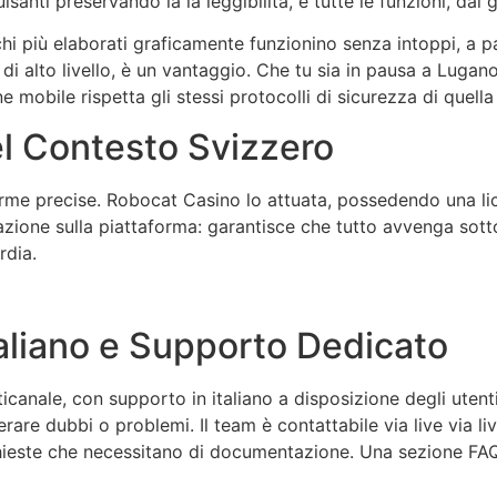
anti preservando la la leggibilità, e tutte le funzioni, dal 
hi più elaborati graficamente funzionino senza intoppi, a pa
 di alto livello, è un vantaggio. Che tu sia in pausa a Lugan
e mobile rispetta gli stessi protocolli di sicurezza di quell
el Contesto Svizzero
me precise. Robocat Casino lo attuata, possedendo una lice
azione sulla piattaforma: garantisce che tutto avvenga sott
rdia.
taliano e Supporto Dedicato
canale, con supporto in italiano a disposizione degli utenti
re dubbi o problemi. Il team è contattabile via live via liv
richieste che necessitano di documentazione. Una sezione FAQ