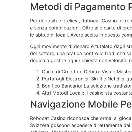
Metodi di Pagamento Pe
Per depositi e prelievi, Robocat Casino offre i
e senza complicazioni. Oltre alle carte di cre
le abitudini locali. Avere scelta in questo cam
Ogni movimento di denaro è tutelato dagli stes
del settore, una pratica contro le frodi che s
dedica a gestire ogni richiesta con velocità, ne
Carte di Credito e Debito: Visa e Master
Portafogli Elettronici: Skrill e Neteller 
Bonifico Bancario: La soluzione tradizio
Altri Metodi Locali: Il casinò sta costan
Navigazione Mobile Per
Robocat Casino riconosce che ormai si gioca p
Svizzera possono accedere direttamente dal b