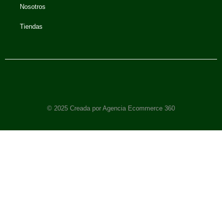
Nosotros
Tiendas
© 2025 Creada por Agencia Ecommerce 360