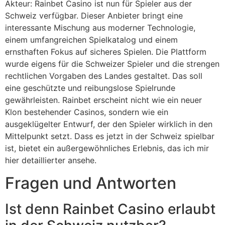
Akteur: Rainbet Casino ist nun für Spieler aus der
Schweiz verfügbar. Dieser Anbieter bringt eine
interessante Mischung aus moderner Technologie,
einem umfangreichen Spielkatalog und einem
ernsthaften Fokus auf sicheres Spielen. Die Plattform
wurde eigens für die Schweizer Spieler und die strengen
rechtlichen Vorgaben des Landes gestaltet. Das soll
eine geschützte und reibungslose Spielrunde
gewährleisten. Rainbet erscheint nicht wie ein neuer
Klon bestehender Casinos, sondern wie ein
ausgeklügelter Entwurf, der den Spieler wirklich in den
Mittelpunkt setzt. Dass es jetzt in der Schweiz spielbar
ist, bietet ein außergewöhnliches Erlebnis, das ich mir
hier detaillierter ansehe.
Fragen und Antworten
Ist denn Rainbet Casino erlaubt