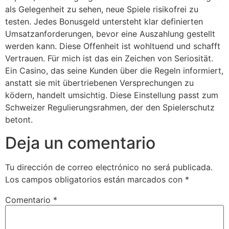
als Gelegenheit zu sehen, neue Spiele risikofrei zu
testen. Jedes Bonusgeld untersteht klar definierten
Umsatzanforderungen, bevor eine Auszahlung gestellt
werden kann. Diese Offenheit ist wohltuend und schafft
Vertrauen. Für mich ist das ein Zeichen von Seriosität.
Ein Casino, das seine Kunden über die Regeln informiert,
anstatt sie mit übertriebenen Versprechungen zu
ködern, handelt umsichtig. Diese Einstellung passt zum
Schweizer Regulierungsrahmen, der den Spielerschutz
betont.
Deja un comentario
Tu dirección de correo electrónico no será publicada.
Los campos obligatorios están marcados con
*
Comentario
*