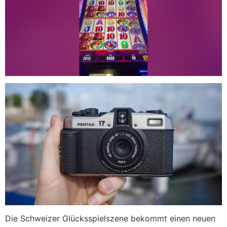
Die Schweizer Glücksspielszene bekommt einen neuen