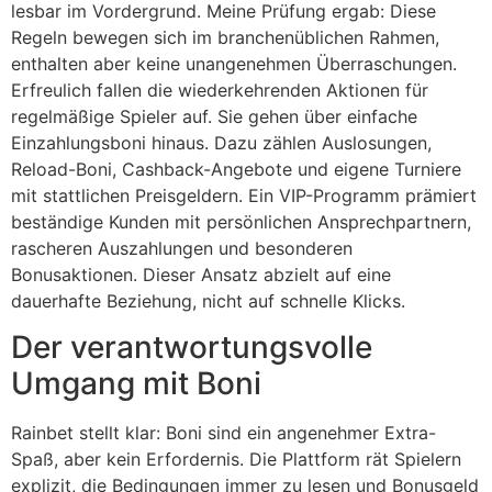
lesbar im Vordergrund. Meine Prüfung ergab: Diese
Regeln bewegen sich im branchenüblichen Rahmen,
enthalten aber keine unangenehmen Überraschungen.
Erfreulich fallen die wiederkehrenden Aktionen für
regelmäßige Spieler auf. Sie gehen über einfache
Einzahlungsboni hinaus. Dazu zählen Auslosungen,
Reload-Boni, Cashback-Angebote und eigene Turniere
mit stattlichen Preisgeldern. Ein VIP-Programm prämiert
beständige Kunden mit persönlichen Ansprechpartnern,
rascheren Auszahlungen und besonderen
Bonusaktionen. Dieser Ansatz abzielt auf eine
dauerhafte Beziehung, nicht auf schnelle Klicks.
Der verantwortungsvolle
Umgang mit Boni
Rainbet stellt klar: Boni sind ein angenehmer Extra-
Spaß, aber kein Erfordernis. Die Plattform rät Spielern
explizit, die Bedingungen immer zu lesen und Bonusgeld