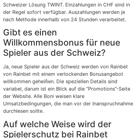
Schweizer Lösung TWINT. Einzahlungen in CHF sind in
der Regel sofort verfügbar. Auszahlungen werden je
nach Methode innerhalb von 24 Stunden verarbeitet.
Gibt es einen
Willkommensbonus für neue
Spieler aus der Schweiz?
Ja, neue Spieler aus der Schweiz werden von Rainbet
von Rainbet mit einem verlockenden Bonusangebot
willkommen geheißen. Die speziellen Details sind
variabel, darum ist ein Blick auf die “Promotions”-Seite
der Website. Alle Boni weisen klare
Umsatzbedingungen, die man vor der Inanspruchnahme
durchlesen sollte.
Auf welche Weise wird der
Spielerschutz bei Rainbet