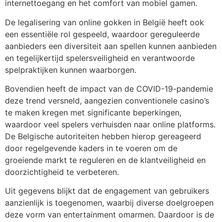
internettoegang en het comfort van mobiel gamen.
De legalisering van online gokken in België heeft ook
een essentiële rol gespeeld, waardoor gereguleerde
aanbieders een diversiteit aan spellen kunnen aanbieden
en tegelijkertijd spelersveiligheid en verantwoorde
spelpraktijken kunnen waarborgen.
Bovendien heeft de impact van de COVID-19-pandemie
deze trend versneld, aangezien conventionele casino’s
te maken kregen met significante beperkingen,
waardoor veel spelers verhuisden naar online platforms.
De Belgische autoriteiten hebben hierop gereageerd
door regelgevende kaders in te voeren om de
groeiende markt te reguleren en de klantveiligheid en
doorzichtigheid te verbeteren.
Uit gegevens blijkt dat de engagement van gebruikers
aanzienlijk is toegenomen, waarbij diverse doelgroepen
deze vorm van entertainment omarmen. Daardoor is de