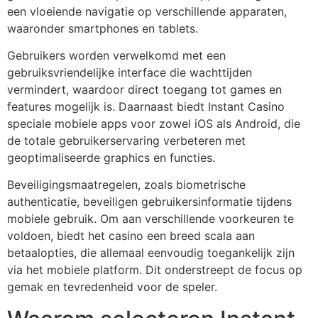
een vloeiende navigatie op verschillende apparaten,
waaronder smartphones en tablets.
Gebruikers worden verwelkomd met een
gebruiksvriendelijke interface die wachttijden
vermindert, waardoor direct toegang tot games en
features mogelijk is. Daarnaast biedt Instant Casino
speciale mobiele apps voor zowel iOS als Android, die
de totale gebruikerservaring verbeteren met
geoptimaliseerde graphics en functies.
Beveiligingsmaatregelen, zoals biometrische
authenticatie, beveiligen gebruikersinformatie tijdens
mobiele gebruik. Om aan verschillende voorkeuren te
voldoen, biedt het casino een breed scala aan
betaalopties, die allemaal eenvoudig toegankelijk zijn
via het mobiele platform. Dit onderstreept de focus op
gemak en tevredenheid voor de speler.