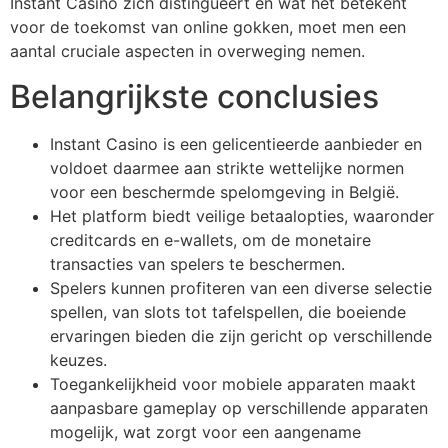
Instant Casino zich distingueert en wat het betekent
voor de toekomst van online gokken, moet men een
aantal cruciale aspecten in overweging nemen.
Belangrijkste conclusies
Instant Casino is een gelicentieerde aanbieder en
voldoet daarmee aan strikte wettelijke normen
voor een beschermde spelomgeving in België.
Het platform biedt veilige betaalopties, waaronder
creditcards en e-wallets, om de monetaire
transacties van spelers te beschermen.
Spelers kunnen profiteren van een diverse selectie
spellen, van slots tot tafelspellen, die boeiende
ervaringen bieden die zijn gericht op verschillende
keuzes.
Toegankelijkheid voor mobiele apparaten maakt
aanpasbare gameplay op verschillende apparaten
mogelijk, wat zorgt voor een aangename