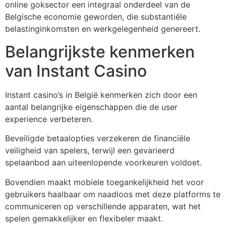
online goksector een integraal onderdeel van de
Belgische economie geworden, die substantiële
belastinginkomsten en werkgelegenheid genereert.
Belangrijkste kenmerken
van Instant Casino
Instant casino’s in België kenmerken zich door een
aantal belangrijke eigenschappen die de user
experience verbeteren.
Beveiligde betaalopties verzekeren de financiële
veiligheid van spelers, terwijl een gevarieerd
spelaanbod aan uiteenlopende voorkeuren voldoet.
Bovendien maakt mobiele toegankelijkheid het voor
gebruikers haalbaar om naadloos met deze platforms te
communiceren op verschillende apparaten, wat het
spelen gemakkelijker en flexibeler maakt.