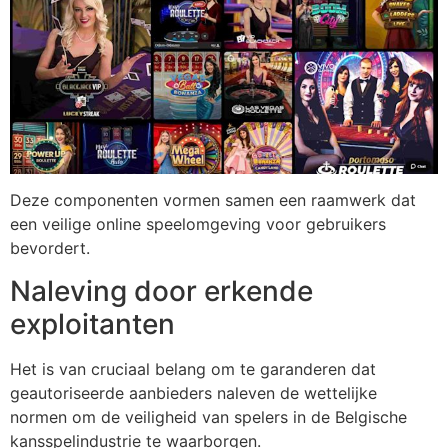
Deze componenten vormen samen een raamwerk dat
een veilige online speelomgeving voor gebruikers
bevordert.
Naleving door erkende
exploitanten
Het is van cruciaal belang om te garanderen dat
geautoriseerde aanbieders naleven de wettelijke
normen om de veiligheid van spelers in de Belgische
kansspelindustrie te waarborgen.