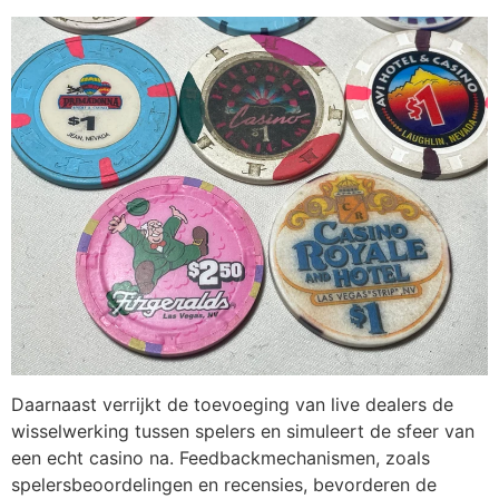
Daarnaast verrijkt de toevoeging van live dealers de
wisselwerking tussen spelers en simuleert de sfeer van
een echt casino na. Feedbackmechanismen, zoals
spelersbeoordelingen en recensies, bevorderen de