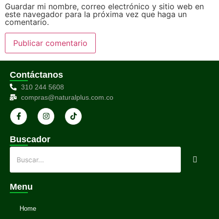
Guardar mi nombre, correo electrónico y sitio web en
este navegador para la próxima vez que haga un
comentario.
Contáctanos
310 244 5608
compras@naturalplus.com.co
Buscador
Menu
Home