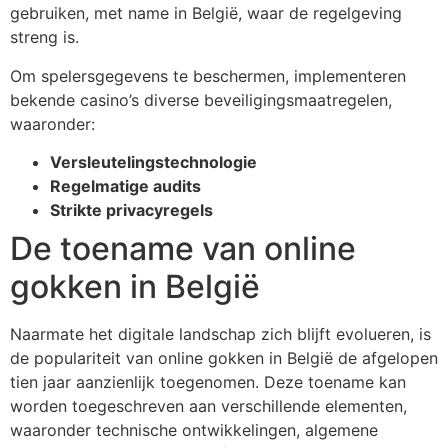
gebruiken, met name in België, waar de regelgeving
streng is.
Om spelersgegevens te beschermen, implementeren
bekende casino’s diverse beveiligingsmaatregelen,
waaronder:
Versleutelingstechnologie
Regelmatige audits
Strikte privacyregels
De toename van online
gokken in België
Naarmate het digitale landschap zich blijft evolueren, is
de populariteit van online gokken in België de afgelopen
tien jaar aanzienlijk toegenomen. Deze toename kan
worden toegeschreven aan verschillende elementen,
waaronder technische ontwikkelingen, algemene