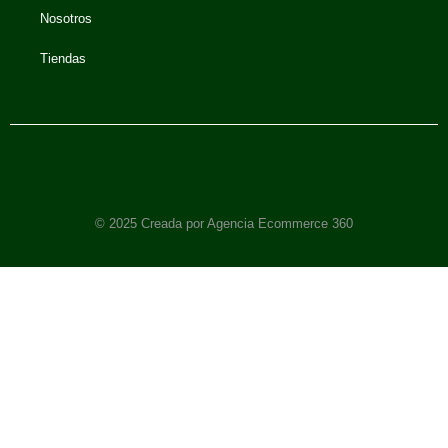
Nosotros
Tiendas
© 2025 Creada por Agencia Ecommerce 360