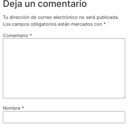
Deja un comentario
Tu dirección de correo electrónico no será publicada.
Los campos obligatorios están marcados con
*
Comentario
*
Nombre
*