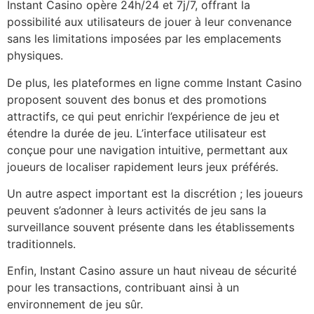
Instant Casino opère 24h/24 et 7j/7, offrant la
possibilité aux utilisateurs de jouer à leur convenance
sans les limitations imposées par les emplacements
physiques.
De plus, les plateformes en ligne comme Instant Casino
proposent souvent des bonus et des promotions
attractifs, ce qui peut enrichir l’expérience de jeu et
étendre la durée de jeu. L’interface utilisateur est
conçue pour une navigation intuitive, permettant aux
joueurs de localiser rapidement leurs jeux préférés.
Un autre aspect important est la discrétion ; les joueurs
peuvent s’adonner à leurs activités de jeu sans la
surveillance souvent présente dans les établissements
traditionnels.
Enfin, Instant Casino assure un haut niveau de sécurité
pour les transactions, contribuant ainsi à un
environnement de jeu sûr.