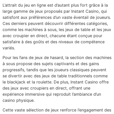
L’attrait du jeu en ligne est d’autant plus fort grâce à la
large gamme de jeux proposés par Instant Casino, qui
satisfont aux préférences d’un vaste éventail de joueurs.
Ces derniers peuvent découvrir différentes catégories,
comme les machines à sous, les jeux de table et les jeux
avec croupier en direct, chacune étant conçue pour
satisfaire à des goûts et des niveaux de compétence
variés.
Pour les fans de jeux de hasard, la section des machines
à sous propose des sujets captivants et des gains
progressifs, tandis que les joueurs classiques peuvent
se divertir avec des jeux de table traditionnels comme
le blackjack et la roulette. De plus, Instant Casino offre
des jeux avec croupiers en direct, offrant une
expérience immersive qui reproduit l’ambiance d’un
casino physique.
Cette vaste sélection de jeux renforce l’engagement des