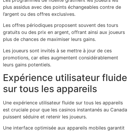
plus assidus avec des points échangeables contre de
l’argent ou des offres exclusives.
Les offres périodiques proposent souvent des tours
gratuits ou des prix en argent, offrant ainsi aux joueurs
plus de chances de maximiser leurs gains.
Les joueurs sont invités à se mettre à jour de ces
promotions, car elles augmentent considérablement
leurs gains potentiels.
Expérience utilisateur fluide
sur tous les appareils
Une expérience utilisateur fluide sur tous les appareils
est cruciale pour que les casinos instantanés au Canada
puissent séduire et retenir les joueurs.
Une interface optimisée aux appareils mobiles garantit