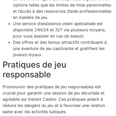
options telles que les limites de mise personnelles
et l’accès à des ressources d’aide professionnelles
en matière de jeu.
Une service d’assistance client spécialisée est
disponible 24h/24 et 7j/7 via plusieurs moyens,
pour vous assister en cas de besoin.
Des offres et des bonus attractifs contribuent à
une aventure de jeu captivante et gratifient les
joueurs loyaux.
Pratiques de jeu
responsable
Promouvoir des pratiques de jeu responsables est
crucial pour garantir une session de jeu sécurisée et
agréable sur Instant Casino. Ces pratiques aident à
réduire les dangers du jeu et à favoriser une relation
saine avec les activités ludiques.