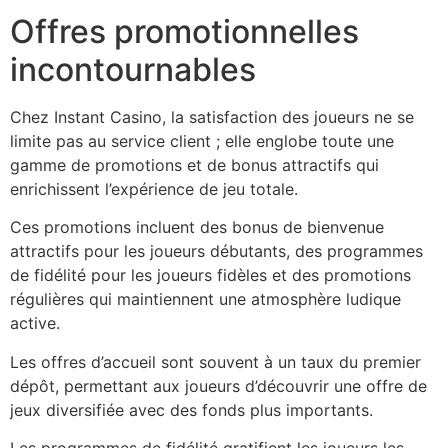
Offres promotionnelles
incontournables
Chez Instant Casino, la satisfaction des joueurs ne se
limite pas au service client ; elle englobe toute une
gamme de promotions et de bonus attractifs qui
enrichissent l’expérience de jeu totale.
Ces promotions incluent des bonus de bienvenue
attractifs pour les joueurs débutants, des programmes
de fidélité pour les joueurs fidèles et des promotions
régulières qui maintiennent une atmosphère ludique
active.
Les offres d’accueil sont souvent à un taux du premier
dépôt, permettant aux joueurs d’découvrir une offre de
jeux diversifiée avec des fonds plus importants.
Les programmes de fidélité gratifient les joueurs les