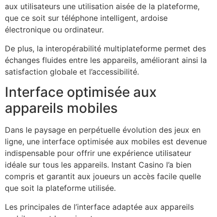
aux utilisateurs une utilisation aisée de la plateforme,
que ce soit sur téléphone intelligent, ardoise
électronique ou ordinateur.
De plus, la interopérabilité multiplateforme permet des
échanges fluides entre les appareils, améliorant ainsi la
satisfaction globale et l’accessibilité.
Interface optimisée aux
appareils mobiles
Dans le paysage en perpétuelle évolution des jeux en
ligne, une interface optimisée aux mobiles est devenue
indispensable pour offrir une expérience utilisateur
idéale sur tous les appareils. Instant Casino l’a bien
compris et garantit aux joueurs un accès facile quelle
que soit la plateforme utilisée.
Les principales de l’interface adaptée aux appareils