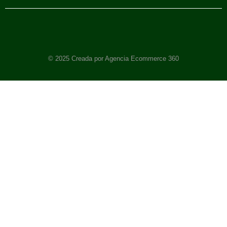
© 2025 Creada por Agencia Ecommerce 360