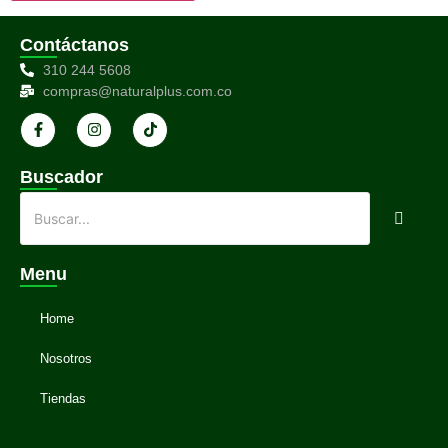
Contáctanos
310 244 5608
compras@naturalplus.com.co
Buscador
Menu
Home
Nosotros
Tiendas