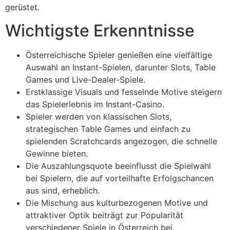
gerüstet.
Wichtigste Erkenntnisse
Österreichische Spieler genießen eine vielfältige
Auswahl an Instant-Spielen, darunter Slots, Table
Games und Live-Dealer-Spiele.
Erstklassige Visuals und fesselnde Motive steigern
das Spielerlebnis im Instant-Casino.
Spieler werden von klassischen Slots,
strategischen Table Games und einfach zu
spielenden Scratchcards angezogen, die schnelle
Gewinne bieten.
Die Auszahlungsquote beeinflusst die Spielwahl
bei Spielern, die auf vorteilhafte Erfolgschancen
aus sind, erheblich.
Die Mischung aus kulturbezogenen Motive und
attraktiver Optik beiträgt zur Popularität
verschiedener Spiele in Österreich bei.