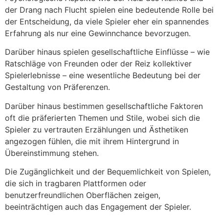
der Drang nach Flucht spielen eine bedeutende Rolle bei
der Entscheidung, da viele Spieler eher ein spannendes
Erfahrung als nur eine Gewinnchance bevorzugen.
Darüber hinaus spielen gesellschaftliche Einflüsse – wie
Ratschläge von Freunden oder der Reiz kollektiver
Spielerlebnisse – eine wesentliche Bedeutung bei der
Gestaltung von Präferenzen.
Darüber hinaus bestimmen gesellschaftliche Faktoren
oft die präferierten Themen und Stile, wobei sich die
Spieler zu vertrauten Erzählungen und Ästhetiken
angezogen fühlen, die mit ihrem Hintergrund in
Übereinstimmung stehen.
Die Zugänglichkeit und der Bequemlichkeit von Spielen,
die sich in tragbaren Plattformen oder
benutzerfreundlichen Oberflächen zeigen,
beeinträchtigen auch das Engagement der Spieler.