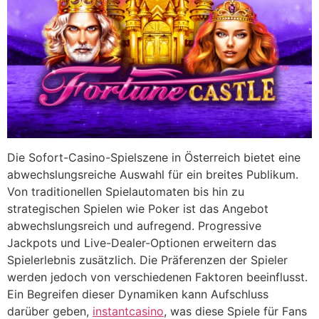
Die Sofort-Casino-Spielszene in Österreich bietet eine
abwechslungsreiche Auswahl für ein breites Publikum.
Von traditionellen Spielautomaten bis hin zu
strategischen Spielen wie Poker ist das Angebot
abwechslungsreich und aufregend. Progressive
Jackpots und Live-Dealer-Optionen erweitern das
Spielerlebnis zusätzlich. Die Präferenzen der Spieler
werden jedoch von verschiedenen Faktoren beeinflusst.
Ein Begreifen dieser Dynamiken kann Aufschluss
darüber geben,
instantcasino
, was diese Spiele für Fans