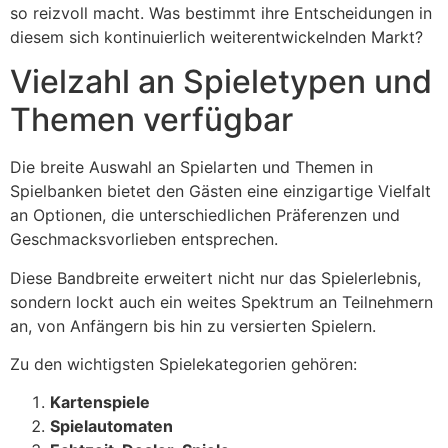
so reizvoll macht. Was bestimmt ihre Entscheidungen in
diesem sich kontinuierlich weiterentwickelnden Markt?
Vielzahl an Spieletypen und
Themen verfügbar
Die breite Auswahl an Spielarten und Themen in
Spielbanken bietet den Gästen eine einzigartige Vielfalt
an Optionen, die unterschiedlichen Präferenzen und
Geschmacksvorlieben entsprechen.
Diese Bandbreite erweitert nicht nur das Spielerlebnis,
sondern lockt auch ein weites Spektrum an Teilnehmern
an, von Anfängern bis hin zu versierten Spielern.
Zu den wichtigsten Spielekategorien gehören:
Kartenspiele
Spielautomaten