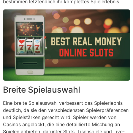
bestimmen letztendlich ihr komplettes Spielerlebnis.
Breite Spielauswahl
Eine breite Spielauswahl verbessert das Spielerlebnis
deutlich, da sie den verschiedensten Spielerpräferenzen
und Spielstärken gerecht wird. Spieler werden von
Casinos angelockt, die eine detaillierte Mischung an
Spielen anbieten, darunter Slots, Tischspiele und Live-