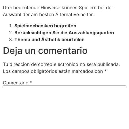
Drei bedeutende Hinweise können Spielern bei der
Auswahl der am besten Alternative helfen:
Spielmechaniken begreifen
Berücksichtigen Sie die Auszahlungsquoten
Thema und Ästhetik beurteilen
Deja un comentario
Tu dirección de correo electrónico no será publicada.
Los campos obligatorios están marcados con
*
Comentario
*