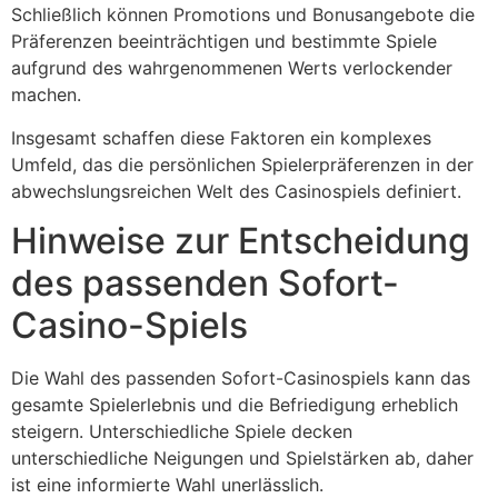
Schließlich können Promotions und Bonusangebote die
Präferenzen beeinträchtigen und bestimmte Spiele
aufgrund des wahrgenommenen Werts verlockender
machen.
Insgesamt schaffen diese Faktoren ein komplexes
Umfeld, das die persönlichen Spielerpräferenzen in der
abwechslungsreichen Welt des Casinospiels definiert.
Hinweise zur Entscheidung
des passenden Sofort-
Casino-Spiels
Die Wahl des passenden Sofort-Casinospiels kann das
gesamte Spielerlebnis und die Befriedigung erheblich
steigern. Unterschiedliche Spiele decken
unterschiedliche Neigungen und Spielstärken ab, daher
ist eine informierte Wahl unerlässlich.