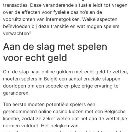
transacties. Deze veranderende situatie leidt tot vragen
over de effecten voor fysieke casino’s en de
vooruitzichten van internetgokken. Welke aspecten
beïnvloeden bij deze transitie en wat mogen spelers
verwachten?
Aan de slag met spelen
voor echt geld
Om de stap naar online gokken met echt geld te zetten,
moeten spelers in België een aantal cruciale stappen
doorlopen om een soepele en plezierige ervaring te
garanderen.
Ten eerste moeten potentiële spelers een
gerenommeerd online casino kiezen met een Belgische
licentie, zodat ze zeker weten dat het aan de wettelijke
normen voldoet. Het bekijken van