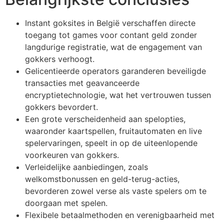
Instant goksites in België verschaffen directe
toegang tot games voor contant geld zonder
langdurige registratie, wat de engagement van
gokkers verhoogt.
Gelicentieerde operators garanderen beveiligde
transacties met geavanceerde
encryptietechnologie, wat het vertrouwen tussen
gokkers bevordert.
Een grote verscheidenheid aan spelopties,
waaronder kaartspellen, fruitautomaten en live
spelervaringen, speelt in op de uiteenlopende
voorkeuren van gokkers.
Verleidelijke aanbiedingen, zoals
welkomstbonussen en geld-terug-acties,
bevorderen zowel verse als vaste spelers om te
doorgaan met spelen.
Flexibele betaalmethoden en verenigbaarheid met