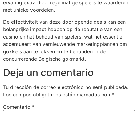
ervaring extra door regelmatige spelers te waarderen
met unieke voordelen.
De effectiviteit van deze doorlopende deals kan een
belangrijke impact hebben op de reputatie van een
casino en het behoud van spelers, wat het essentie
accentueert van vernieuwende marketingplannen om
gokkers aan te lokken en te behouden in de
concurrerende Belgische gokmarkt.
Deja un comentario
Tu dirección de correo electrónico no será publicada.
Los campos obligatorios están marcados con
*
Comentario
*