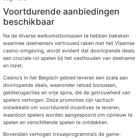
Voortdurende aanbiedingen
beschikbaar
Na de diverse welkomstbonussen te hebben bekeken
waarmee deelnemers vertrouwd raken met het Vlaamse
casino-omgeving, wordt evident dat doorlopende deals
een cruciale rol spelen bij het vasthouden van deelname
en inzet.
Casino’s in het Belgisch gebied leveren een scala aan
doorlopende deals, waaronder reload bonussen,
geldterugacties en vrije spins, die de getrouwheid van
spelers verhogen. Deze promoties zijn tactisch
ontwikkeld om voortdurend incentives te leveren,
waardoor spelers worden aangespoord om opnieuw te
spelen en verschillende spelen te ontdekken.
Bovendien verhogen trouwprogramma’s de game-