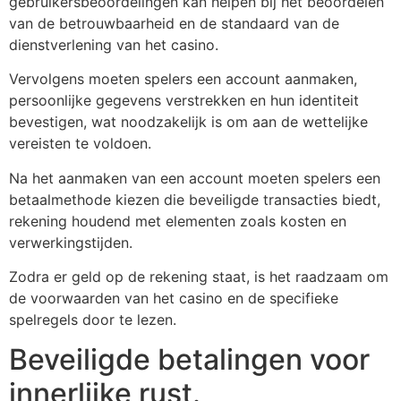
gebruikersbeoordelingen kan helpen bij het beoordelen
van de betrouwbaarheid en de standaard van de
dienstverlening van het casino.
Vervolgens moeten spelers een account aanmaken,
persoonlijke gegevens verstrekken en hun identiteit
bevestigen, wat noodzakelijk is om aan de wettelijke
vereisten te voldoen.
Na het aanmaken van een account moeten spelers een
betaalmethode kiezen die beveiligde transacties biedt,
rekening houdend met elementen zoals kosten en
verwerkingstijden.
Zodra er geld op de rekening staat, is het raadzaam om
de voorwaarden van het casino en de specifieke
spelregels door te lezen.
Beveiligde betalingen voor
innerlijke rust.