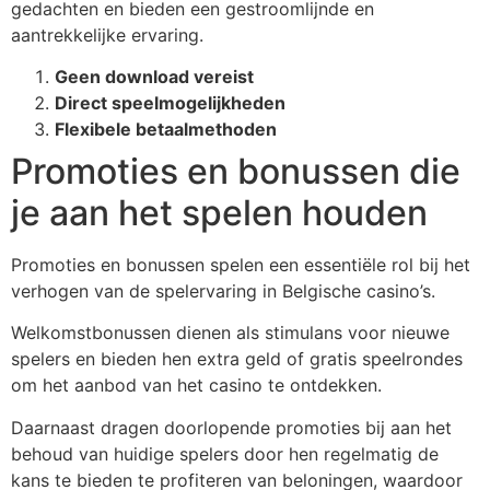
gedachten en bieden een gestroomlijnde en
aantrekkelijke ervaring.
Geen download vereist
Direct speelmogelijkheden
Flexibele betaalmethoden
Promoties en bonussen die
je aan het spelen houden
Promoties en bonussen spelen een essentiële rol bij het
verhogen van de spelervaring in Belgische casino’s.
Welkomstbonussen dienen als stimulans voor nieuwe
spelers en bieden hen extra geld of gratis speelrondes
om het aanbod van het casino te ontdekken.
Daarnaast dragen doorlopende promoties bij aan het
behoud van huidige spelers door hen regelmatig de
kans te bieden te profiteren van beloningen, waardoor