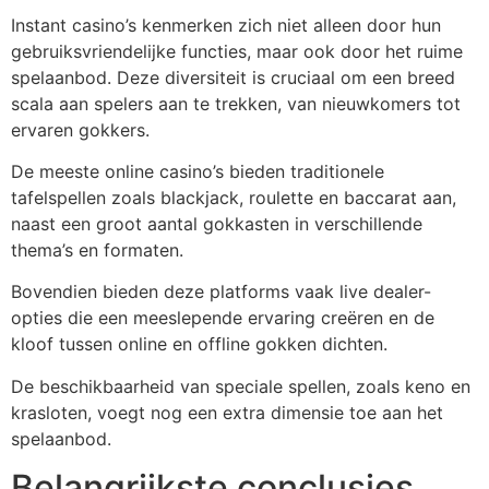
Instant casino’s kenmerken zich niet alleen door hun
gebruiksvriendelijke functies, maar ook door het ruime
spelaanbod. Deze diversiteit is cruciaal om een breed
scala aan spelers aan te trekken, van nieuwkomers tot
ervaren gokkers.
De meeste online casino’s bieden traditionele
tafelspellen zoals blackjack, roulette en baccarat aan,
naast een groot aantal gokkasten in verschillende
thema’s en formaten.
Bovendien bieden deze platforms vaak live dealer-
opties die een meeslepende ervaring creëren en de
kloof tussen online en offline gokken dichten.
De beschikbaarheid van speciale spellen, zoals keno en
krasloten, voegt nog een extra dimensie toe aan het
spelaanbod.
Belangrijkste conclusies