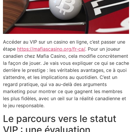
Accéder au VIP sur un casino en ligne, c’est passer une
étape
https://mafiascasino.org/fr-ca/
. Pour un joueur
canadien chez Mafia Casino, cela modifie concrètement
la façon de jouer. Je vais vous expliquer ce qui se cache
derrière le prestige : les véritables avantages, ce à quoi
s’attendre, et les implications au quotidien. C’est un
regard pratique, qui va au-delà des arguments
marketing pour montrer ce que gagnent les membres
les plus fidèles, avec un œil sur la réalité canadienne et
le jeu responsable.
Le parcours vers le statut
VIP : une évaluation