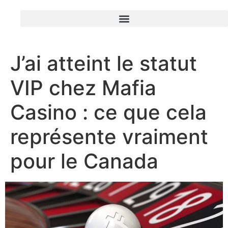
J’ai atteint le statut
VIP chez Mafia
Casino : ce que cela
représente vraiment
pour le Canada