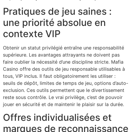
Pratiques de jeu saines :
une priorité absolue en
contexte VIP
Obtenir un statut privilégié entraîne une responsabilité
supérieure. Les avantages attrayants ne doivent pas
faire oublier la nécessité d’une discipline stricte. Mafia
Casino offre des outils de jeu responsable utilisables à
tous, VIP inclus. Il faut obligatoirement les utiliser :
seuils de dépôt, limites de temps de jeu, options d’auto-
exclusion. Ces outils permettent que le divertissement
reste sous contrôle. Le vrai privilège, c’est de pouvoir
jouer en sécurité et de maintenir le plaisir sur la durée.
Offres individualisées et
marques de reconnaissance