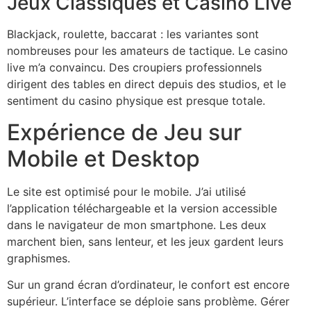
Jeux Classiques et Casino Live
Blackjack, roulette, baccarat : les variantes sont
nombreuses pour les amateurs de tactique. Le casino
live m’a convaincu. Des croupiers professionnels
dirigent des tables en direct depuis des studios, et le
sentiment du casino physique est presque totale.
Expérience de Jeu sur
Mobile et Desktop
Le site est optimisé pour le mobile. J’ai utilisé
l’application téléchargeable et la version accessible
dans le navigateur de mon smartphone. Les deux
marchent bien, sans lenteur, et les jeux gardent leurs
graphismes.
Sur un grand écran d’ordinateur, le confort est encore
supérieur. L’interface se déploie sans problème. Gérer