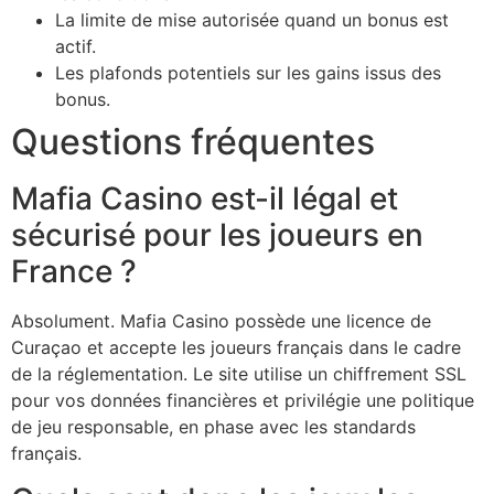
La limite de mise autorisée quand un bonus est
actif.
Les plafonds potentiels sur les gains issus des
bonus.
Questions fréquentes
Mafia Casino est-il légal et
sécurisé pour les joueurs en
France ?
Absolument. Mafia Casino possède une licence de
Curaçao et accepte les joueurs français dans le cadre
de la réglementation. Le site utilise un chiffrement SSL
pour vos données financières et privilégie une politique
de jeu responsable, en phase avec les standards
français.