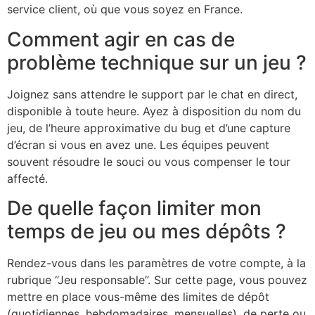
service client, où que vous soyez en France.
Comment agir en cas de
problème technique sur un jeu ?
Joignez sans attendre le support par le chat en direct,
disponible à toute heure. Ayez à disposition du nom du
jeu, de l’heure approximative du bug et d’une capture
d’écran si vous en avez une. Les équipes peuvent
souvent résoudre le souci ou vous compenser le tour
affecté.
De quelle façon limiter mon
temps de jeu ou mes dépôts ?
Rendez-vous dans les paramètres de votre compte, à la
rubrique “Jeu responsable”. Sur cette page, vous pouvez
mettre en place vous-même des limites de dépôt
(quotidiennes, hebdomadaires, mensuelles), de perte ou