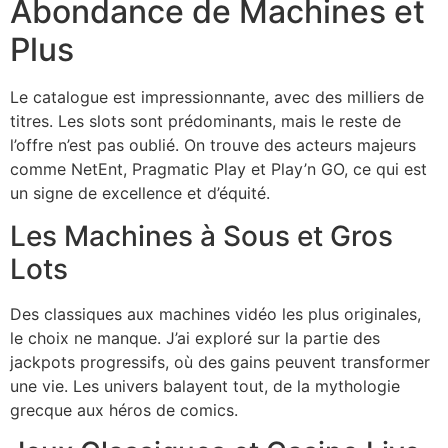
Abondance de Machines et
Plus
Le catalogue est impressionnante, avec des milliers de
titres. Les slots sont prédominants, mais le reste de
l’offre n’est pas oublié. On trouve des acteurs majeurs
comme NetEnt, Pragmatic Play et Play’n GO, ce qui est
un signe de excellence et d’équité.
Les Machines à Sous et Gros
Lots
Des classiques aux machines vidéo les plus originales,
le choix ne manque. J’ai exploré sur la partie des
jackpots progressifs, où des gains peuvent transformer
une vie. Les univers balayent tout, de la mythologie
grecque aux héros de comics.