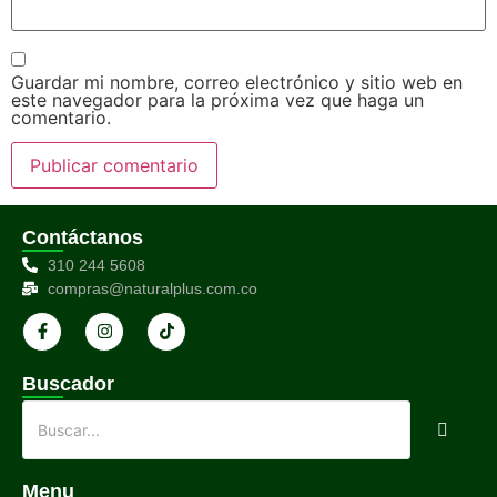
Guardar mi nombre, correo electrónico y sitio web en
este navegador para la próxima vez que haga un
comentario.
Contáctanos
310 244 5608
compras@naturalplus.com.co
Buscador
Menu