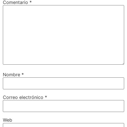
Comentario
*
Nombre
*
Correo electrónico
*
Web