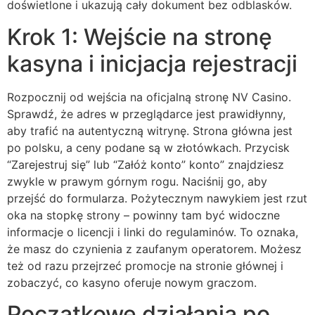
doświetlone i ukazują cały dokument bez odblasków.
Krok 1: Wejście na stronę
kasyna i inicjacja rejestracji
Rozpocznij od wejścia na oficjalną stronę NV Casino.
Sprawdź, że adres w przeglądarce jest prawidłynny,
aby trafić na autentyczną witrynę. Strona główna jest
po polsku, a ceny podane są w złotówkach. Przycisk
“Zarejestruj się” lub “Załóż konto” konto” znajdziesz
zwykle w prawym górnym rogu. Naciśnij go, aby
przejść do formularza. Pożytecznym nawykiem jest rzut
oka na stopkę strony – powinny tam być widoczne
informacje o licencji i linki do regulaminów. To oznaka,
że masz do czynienia z zaufanym operatorem. Możesz
też od razu przejrzeć promocje na stronie głównej i
zobaczyć, co kasyno oferuje nowym graczom.
Początkowe działania po