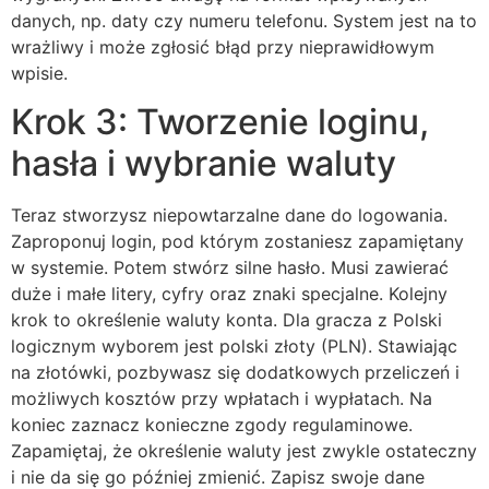
danych, np. daty czy numeru telefonu. System jest na to
wrażliwy i może zgłosić błąd przy nieprawidłowym
wpisie.
Krok 3: Tworzenie loginu,
hasła i wybranie waluty
Teraz stworzysz niepowtarzalne dane do logowania.
Zaproponuj login, pod którym zostaniesz zapamiętany
w systemie. Potem stwórz silne hasło. Musi zawierać
duże i małe litery, cyfry oraz znaki specjalne. Kolejny
krok to określenie waluty konta. Dla gracza z Polski
logicznym wyborem jest polski złoty (PLN). Stawiając
na złotówki, pozbywasz się dodatkowych przeliczeń i
możliwych kosztów przy wpłatach i wypłatach. Na
koniec zaznacz konieczne zgody regulaminowe.
Zapamiętaj, że określenie waluty jest zwykle ostateczny
i nie da się go później zmienić. Zapisz swoje dane