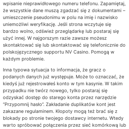
wpisanie nieprawidłowego numeru telefonu. Zapamiętaj,
że wszystkie dane muszą zgadzać się z dokumentami –
umieszczenie pseudonimu w polu na imię i nazwisko
uniemożliwi weryfikację. Jeśli strona wczytuje się
bardzo wolno, odśwież przeglądarkę lub postaraj się
użyć innej. W najgorszym razie zawsze możesz
skontaktować się lub skontaktować się telefonicznie do
polskojęzycznego supportu NV Casino. Pomogą w
każdym problemie.
Inna typowa sytuacja to informacja, że gracz o
podanych danych już występuje. Może to oznaczać, że
kiedyś już rejestrowałeś konto w tym kasynie. W takim
przypadku nie twórz nowego, tylko postaraj się
odzyskać dostęp do starego konta przez narzędzie
“Przypomnij hasło”. Zakładanie duplikatów kont jest
zakazane regulaminem. Kłopoty mogą też brać się z
blokady po stronie twojego dostawcy internetu. Wtedy
warto spróbować połączenia przez sieć komórkową lub