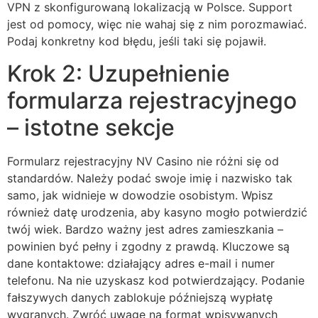
VPN z skonfigurowaną lokalizacją w Polsce. Support
jest od pomocy, więc nie wahaj się z nim porozmawiać.
Podaj konkretny kod błędu, jeśli taki się pojawił.
Krok 2: Uzupełnienie
formularza rejestracyjnego
– istotne sekcje
Formularz rejestracyjny NV Casino nie różni się od
standardów. Należy podać swoje imię i nazwisko tak
samo, jak widnieje w dowodzie osobistym. Wpisz
również datę urodzenia, aby kasyno mogło potwierdzić
twój wiek. Bardzo ważny jest adres zamieszkania –
powinien być pełny i zgodny z prawdą. Kluczowe są
dane kontaktowe: działający adres e-mail i numer
telefonu. Na nie uzyskasz kod potwierdzający. Podanie
fałszywych danych zablokuje późniejszą wypłatę
wygranych. Zwróć uwagę na format wpisywanych