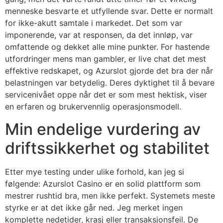
menneske besvarte et utfyllende svar. Dette er normalt
for ikke-akutt samtale i markedet. Det som var
imponerende, var at responsen, da det innløp, var
omfattende og dekket alle mine punkter. For hastende
utfordringer mens man gambler, er live chat det mest
effektive redskapet, og Azurslot gjorde det bra der når
belastningen var betydelig. Deres dyktighet til å bevare
servicenivået oppe når det er som mest hektisk, viser
en erfaren og brukervennlig operasjonsmodell.
Min endelige vurdering av
driftssikkerhet og stabilitet
Etter mye testing under ulike forhold, kan jeg si
følgende: Azurslot Casino er en solid plattform som
mestrer rushtid bra, men ikke perfekt. Systemets meste
styrke er at det ikke går ned. Jeg merket ingen
komplette nedetider, krasj eller transaksjonsfeil. De