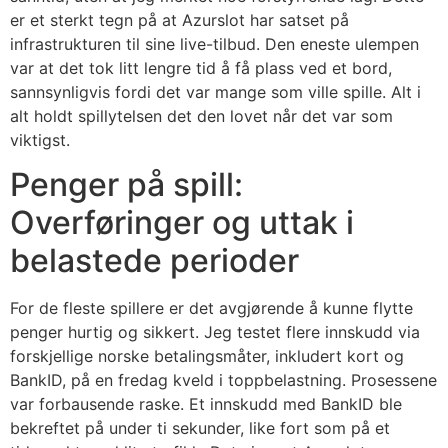
er et sterkt tegn på at Azurslot har satset på
infrastrukturen til sine live-tilbud. Den eneste ulempen
var at det tok litt lengre tid å få plass ved et bord,
sannsynligvis fordi det var mange som ville spille. Alt i
alt holdt spillytelsen det den lovet når det var som
viktigst.
Penger på spill:
Overføringer og uttak i
belastede perioder
For de fleste spillere er det avgjørende å kunne flytte
penger hurtig og sikkert. Jeg testet flere innskudd via
forskjellige norske betalingsmåter, inkludert kort og
BankID, på en fredag kveld i toppbelastning. Prosessene
var forbausende raske. Et innskudd med BankID ble
bekreftet på under ti sekunder, like fort som på et