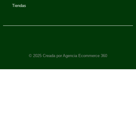
Tiendas
© 2025 Creada por Agencia Ecommerce 360