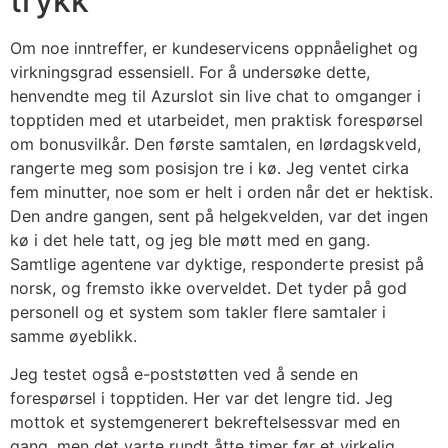
trykk
Om noe inntreffer, er kundeservicens oppnåelighet og
virkningsgrad essensiell. For å undersøke dette,
henvendte meg til Azurslot sin live chat to omganger i
topptiden med et utarbeidet, men praktisk forespørsel
om bonusvilkår. Den første samtalen, en lørdagskveld,
rangerte meg som posisjon tre i kø. Jeg ventet cirka
fem minutter, noe som er helt i orden når det er hektisk.
Den andre gangen, sent på helgekvelden, var det ingen
kø i det hele tatt, og jeg ble møtt med en gang.
Samtlige agentene var dyktige, responderte presist på
norsk, og fremsto ikke overveldet. Det tyder på god
personell og et system som takler flere samtaler i
samme øyeblikk.
Jeg testet også e-poststøtten ved å sende en
forespørsel i topptiden. Her var det lengre tid. Jeg
mottok et systemgenerert bekreftelsessvar med en
gang, men det varte rundt åtte timer før et virkelig