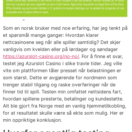
Som en norsk bruker med noe erfaring, har jeg tenkt på
et spørsmål mange ganger: Hvordan klarer
nettcasinoene seg når alle spiller samtidig? Det skjer
vanligvis om kvelden eller på lørdager og søndager
https://azurslot-casino.org/no-no/
. For å finne et svar,
testet jeg Azurslot Casino i slike travle tider. Jeg ville
vite om plattformen tåler presset når belastningen er
som størst. Dette er avgjørende for nordmenn som
trenger stabil tilgang og raske overføringer når de
finner tid til spill. Testen min omfattet nettsidens fart,
hvordan spillene presterte, betalinger og kundestøtte.
Alt ble gjort fra Norge med en vanlig hjemmetilkobling,
for at resultatet skulle være så ekte som mulig. Her er
min oppriktige konklusjon.