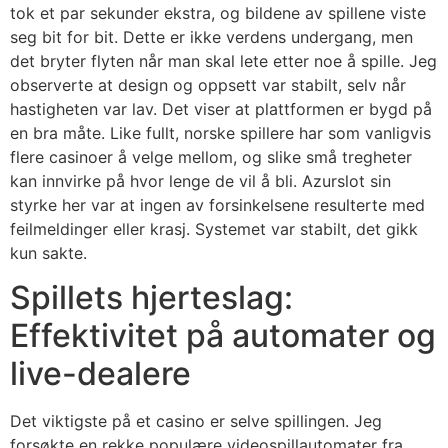
tok et par sekunder ekstra, og bildene av spillene viste
seg bit for bit. Dette er ikke verdens undergang, men
det bryter flyten når man skal lete etter noe å spille. Jeg
observerte at design og oppsett var stabilt, selv når
hastigheten var lav. Det viser at plattformen er bygd på
en bra måte. Like fullt, norske spillere har som vanligvis
flere casinoer å velge mellom, og slike små tregheter
kan innvirke på hvor lenge de vil å bli. Azurslot sin
styrke her var at ingen av forsinkelsene resulterte med
feilmeldinger eller krasj. Systemet var stabilt, det gikk
kun sakte.
Spillets hjerteslag:
Effektivitet på automater og
live-dealere
Det viktigste på et casino er selve spillingen. Jeg
forsøkte en rekke populære videospillautomater fra