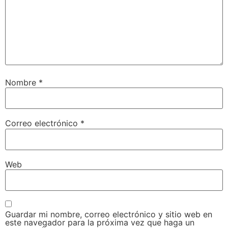
Nombre
*
Correo electrónico
*
Web
Guardar mi nombre, correo electrónico y sitio web en
este navegador para la próxima vez que haga un