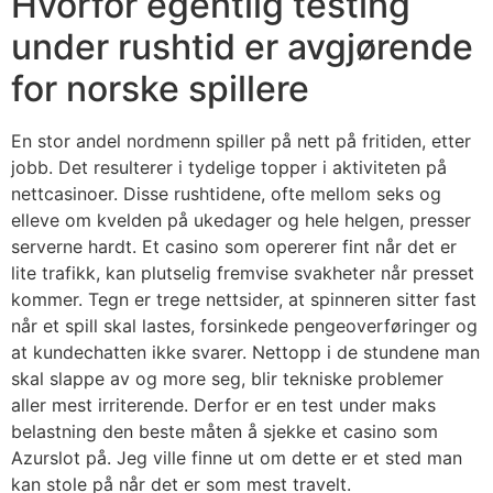
Hvorfor egentlig testing
under rushtid er avgjørende
for norske spillere
En stor andel nordmenn spiller på nett på fritiden, etter
jobb. Det resulterer i tydelige topper i aktiviteten på
nettcasinoer. Disse rushtidene, ofte mellom seks og
elleve om kvelden på ukedager og hele helgen, presser
serverne hardt. Et casino som opererer fint når det er
lite trafikk, kan plutselig fremvise svakheter når presset
kommer. Tegn er trege nettsider, at spinneren sitter fast
når et spill skal lastes, forsinkede pengeoverføringer og
at kundechatten ikke svarer. Nettopp i de stundene man
skal slappe av og more seg, blir tekniske problemer
aller mest irriterende. Derfor er en test under maks
belastning den beste måten å sjekke et casino som
Azurslot på. Jeg ville finne ut om dette er et sted man
kan stole på når det er som mest travelt.