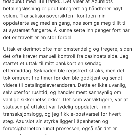
tidspunkt med lite trafikk. Det viser at Azurslots
betalingsløsning er godt integrert og håndterer høyt
volum. Transaksjonsoversikten i kontoen min
oppdaterte seg med en gang, noe som ga meg tillit til
at systemet fungerte. Å kunne sette inn penger fort når
det er travelt er en stor fordel.
Uttak er derimot ofte mer omstendelig og tregere, siden
det ofte krever manuell kontroll fra casinoets side. Jeg
startet et uttak til mitt bankkort en søndag
ettermiddag. Søknaden ble registrert straks, men det
tok omtrent fire timer før den ble godkjent og sendt
videre til betalingsleverandøren. Dette er ikke uvanlig,
selv utenfor rushtid, og handler mest sannsynlig om
vanlige sikkerhetssjekker. Det som var viktigere, var at
statusen på uttaket var tydelig oppdatert i min
transaksjonslogg, og jeg fikk e-postvarsel for hvert
steg. Azurslot sin styrke ligger i åpenheten og
forutsigbarheten rundt prosessen, også når det er