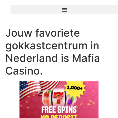
Jouw favoriete
gokkastcentrum in
Nederland is Mafia
Casino.