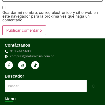
Guardar mi nombre, correo electrónico y sitio web en
este navegador para la próxima vez que haga un
comentario.
Contáctanos
310 244 5608
compras@naturalplus.com.co
Buscador
Menu