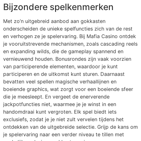
Bijzondere spelkenmerken
Met zo’n uitgebreid aanbod aan gokkasten
onderscheiden de unieke spelfuncties zich van de rest
en verhogen ze je spelervaring. Bij Mafia Casino ontdek
je vooruitstrevende mechanismen, zoals cascading reels
en expanding wilds, die de gameplay spannend en
vernieuwend houden. Bonusrondes zijn vaak voorzien
van participerende elementen, waardoor je kunt
participeren en de uitkomst kunt sturen. Daarnaast
bevatten veel spellen magische verhaallijnen en
boeiende graphics, wat zorgt voor een boeiende sfeer
die je meesleept. En vergeet de enerverende
jackpotfuncties niet, waarmee je je winst in een
handomdraai kunt vergroten. Elk spel biedt iets
exclusiefs, zodat je je niet zult vervelen tijdens het
ontdekken van de uitgebreide selectie. Grijp de kans om
je spelervaring naar een verder niveau te tillen met