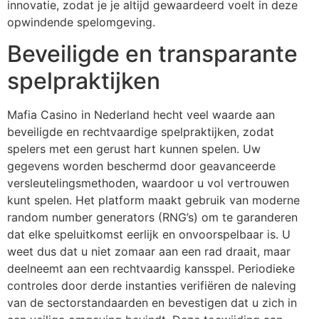
innovatie, zodat je je altijd gewaardeerd voelt in deze
opwindende spelomgeving.
Beveiligde en transparante
spelpraktijken
Mafia Casino in Nederland hecht veel waarde aan
beveiligde en rechtvaardige spelpraktijken, zodat
spelers met een gerust hart kunnen spelen. Uw
gegevens worden beschermd door geavanceerde
versleutelingsmethoden, waardoor u vol vertrouwen
kunt spelen. Het platform maakt gebruik van moderne
random number generators (RNG’s) om te garanderen
dat elke speluitkomst eerlijk en onvoorspelbaar is. U
weet dus dat u niet zomaar aan een rad draait, maar
deelneemt aan een rechtvaardig kansspel. Periodieke
controles door derde instanties verifiëren de naleving
van de sectorstandaarden en bevestigen dat u zich in