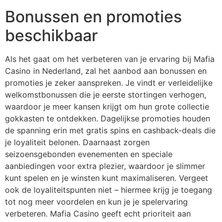
Bonussen en promoties
beschikbaar
Als het gaat om het verbeteren van je ervaring bij Mafia
Casino in Nederland, zal het aanbod aan bonussen en
promoties je zeker aanspreken. Je vindt er verleidelijke
welkomstbonussen die je eerste stortingen verhogen,
waardoor je meer kansen krijgt om hun grote collectie
gokkasten te ontdekken. Dagelijkse promoties houden
de spanning erin met gratis spins en cashback-deals die
je loyaliteit belonen. Daarnaast zorgen
seizoensgebonden evenementen en speciale
aanbiedingen voor extra plezier, waardoor je slimmer
kunt spelen en je winsten kunt maximaliseren. Vergeet
ook de loyaliteitspunten niet – hiermee krijg je toegang
tot nog meer voordelen en kun je je spelervaring
verbeteren. Mafia Casino geeft echt prioriteit aan