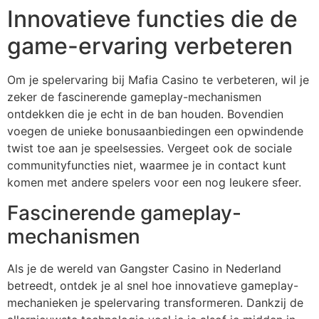
Innovatieve functies die de
game-ervaring verbeteren
Om je spelervaring bij Mafia Casino te verbeteren, wil je
zeker de fascinerende gameplay-mechanismen
ontdekken die je echt in de ban houden. Bovendien
voegen de unieke bonusaanbiedingen een opwindende
twist toe aan je speelsessies. Vergeet ook de sociale
communityfuncties niet, waarmee je in contact kunt
komen met andere spelers voor een nog leukere sfeer.
Fascinerende gameplay-
mechanismen
Als je de wereld van Gangster Casino in Nederland
betreedt, ontdek je al snel hoe innovatieve gameplay-
mechanieken je spelervaring transformeren. Dankzij de